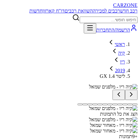
CARZONE
רכב חדש
רכבים למכירה
השוואת רכבים
דו"ח קארזון
חדשות
הרשמה/התחברות
ראשי
קיה
ריו
2019
GX 1.4 ליטר
הצג את כל התמונות
+
9
תמונות