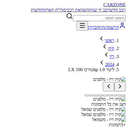
CARZONE
רכב חדש
רכב יד שניה
השוואת רכבים
דו"ח קארזון
חדשות
הרשמה/התחברות
ראשי
קיה
ריו
2024
LX טורבו 100hp 1.0 ליטר
הצג את כל התמונות
+
5
תמונות