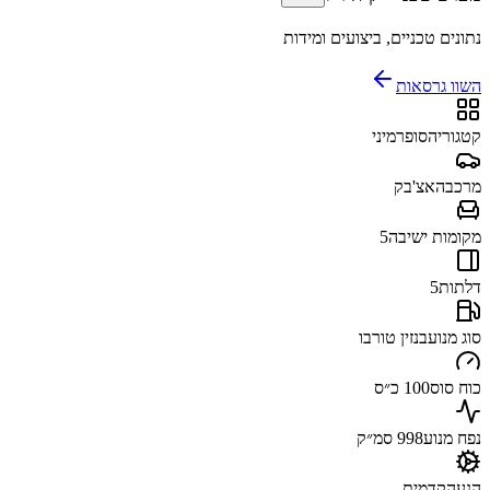
נתונים טכניים, ביצועים ומידות
השוו גרסאות
קטגוריה
סופרמיני
מרכב
האצ'בק
מקומות ישיבה
5
דלתות
5
סוג מנוע
בנזין טורבו
כוח סוס
100 כ״ס
נפח מנוע
998 סמ״ק
הנעה
קדמית