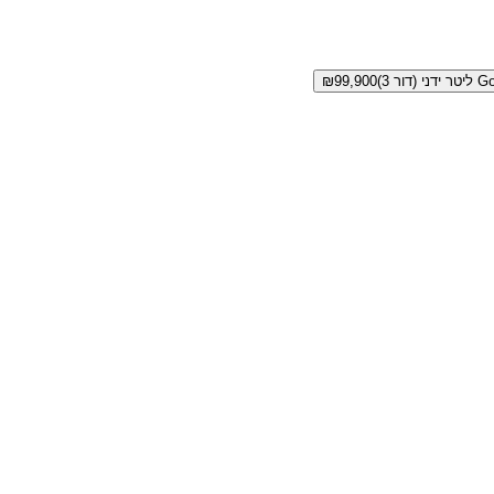
(דור 3)
99,900
₪