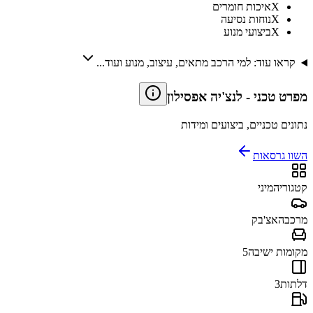
X
איכות חומרים
X
נוחות נסיעה
X
ביצועי מנוע
קראו עוד: למי הרכב מתאים, עיצוב, מנוע ועוד...
מפרט טכני
-
לנצ'יה אפסילון
נתונים טכניים, ביצועים ומידות
השוו גרסאות
קטגוריה
מיני
מרכב
האצ'בק
מקומות ישיבה
5
דלתות
3