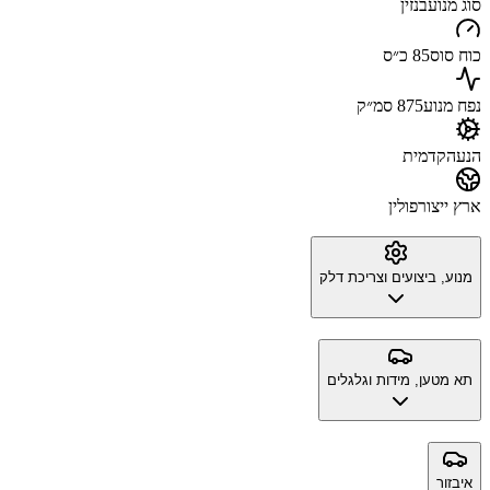
סוג מנוע
בנזין
כוח סוס
85 כ״ס
נפח מנוע
875 סמ״ק
הנעה
קדמית
ארץ ייצור
פולין
מנוע, ביצועים וצריכת דלק
תא מטען, מידות וגלגלים
איבזור