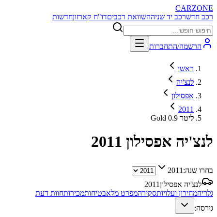
CARZONE
רכב חדש
רכב יד שניה
השוואת רכבים
דו"ח קארזון
חדשות
הרשמה/התחברות
ראשי
לנצ'יה
אפסילון
2011
Gold 0.9 ליטר
לנצ'יה אפסילון
2011
בחרו שנה:
2011
לנצ'יה אפסילון
2011
גלריה
מחירון ועלויות
סקירה
מפרט מלא
בטיחות
מכירות
חוות דעת
גירסה: