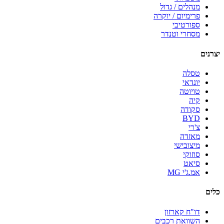
מנהלים / גדול
פרימיום / יוקרה
ספורטיבי
מסחרי וטנדר
יצרנים
טסלה
יונדאי
טויוטה
קיה
סקודה
BYD
צ'רי
מאזדה
מיצובישי
סוזוקי
סיאט
אמ.ג'י MG
כלים
דו"ח קארזון
השוואת רכבים