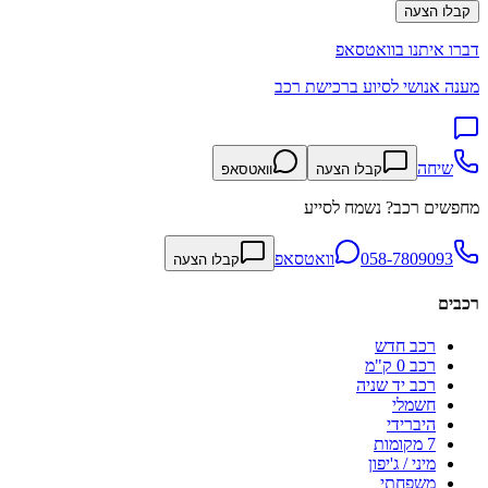
קבלו הצעה
דברו איתנו בוואטסאפ
מענה אנושי לסיוע ברכישת רכב
שיחה
קבלו הצעה
וואטסאפ
מחפשים רכב? נשמח לסייע
058-7809093
וואטסאפ
קבלו הצעה
רכבים
רכב חדש
רכב 0 ק"מ
רכב יד שניה
חשמלי
היברידי
7 מקומות
מיני / ג'יפון
משפחתי