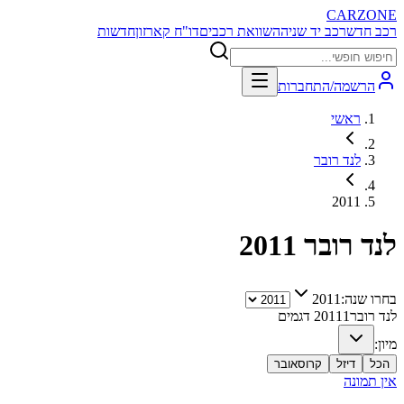
CARZONE
רכב חדש
רכב יד שניה
השוואת רכבים
דו"ח קארזון
חדשות
הרשמה/התחברות
ראשי
לנד רובר
2011
לנד רובר
2011
בחרו שנה:
2011
לנד רובר
1
2011
דגמים
מיון:
הכל
דיזל
קרוסאובר
אין תמונה