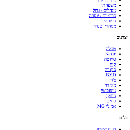
משפחתי
מנהלים / גדול
פרימיום / יוקרה
ספורטיבי
מסחרי וטנדר
יצרנים
טסלה
יונדאי
טויוטה
קיה
סקודה
BYD
צ'רי
מאזדה
מיצובישי
סוזוקי
סיאט
אמ.ג'י MG
כלים
דו"ח קארזון