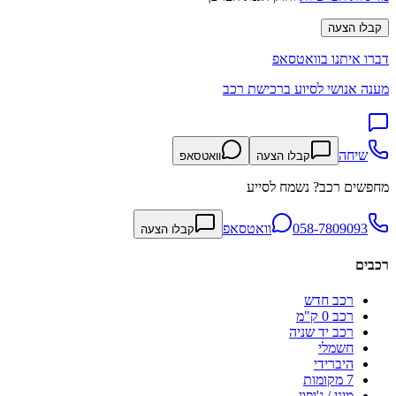
קבלו הצעה
דברו איתנו בוואטסאפ
מענה אנושי לסיוע ברכישת רכב
שיחה
קבלו הצעה
וואטסאפ
מחפשים רכב? נשמח לסייע
058-7809093
וואטסאפ
קבלו הצעה
רכבים
רכב חדש
רכב 0 ק"מ
רכב יד שניה
חשמלי
היברידי
7 מקומות
מיני / ג'יפון