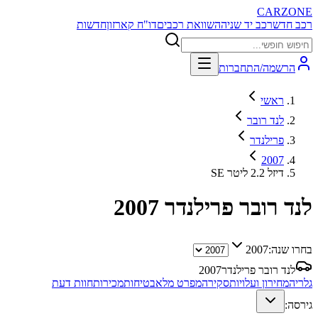
CARZONE
רכב חדש
רכב יד שניה
השוואת רכבים
דו"ח קארזון
חדשות
הרשמה/התחברות
ראשי
לנד רובר
פרילנדר
2007
SE דיזל 2.2 ליטר
לנד רובר פרילנדר
2007
בחרו שנה:
2007
לנד רובר פרילנדר
2007
גלריה
מחירון ועלויות
סקירה
מפרט מלא
בטיחות
מכירות
חוות דעת
גירסה: