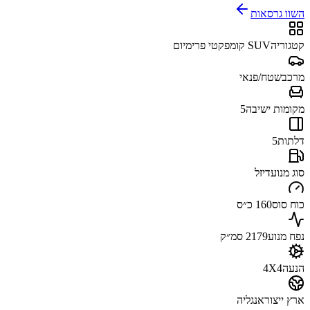
השוו גרסאות
קטגוריה
SUV קומפקטי פרימיום
מרכב
שטח/פנאי
מקומות ישיבה
5
דלתות
5
סוג מנוע
דיזל
כוח סוס
160 כ״ס
נפח מנוע
2179 סמ״ק
הנעה
4X4
ארץ ייצור
אנגליה