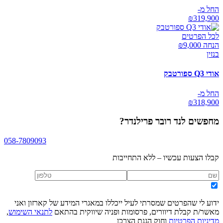
החל מ-
₪
319,900
לכל הפרטים
הנחה ₪
9,000
בנזין
אודי Q3 ספורטבק
החל מ-
₪
318,900
מחפשים
לנד רובר פרילנדר
?
058-7809093
קבלו הצעות עכשיו – ללא התחייבות
ידוע לי שהפרטים שמסרתי לעיל ייכללו במאגרי המידע של קארזון ואני
מאשר/ת קבלת דיוורים, פרסומות ופניה שיווקית בהתאם
לתנאי השימוש
,
מדיניות הפרטיות
וחוק הגנת הצרכן