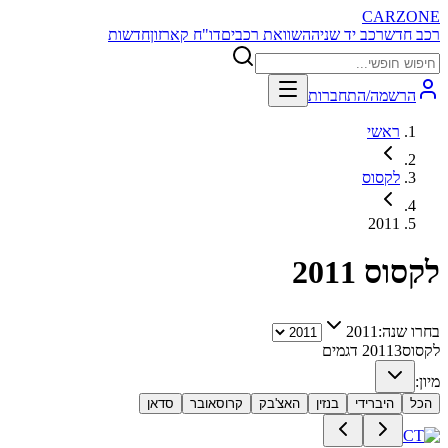
CARZONE
רכב חדש
רכב יד שניה
השוואת רכבים
דו"ח קארזון
חדשות
הרשמה/התחברות
ראשי
לקסוס
2011
לקסוס
2011
בחרו שנה:
2011
לקסוס
3
2011
דגמים
מיון:
הכל
היברידי
בנזין
האצ'בק
קרוסאובר
סדאן