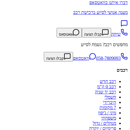
דברו איתנו בוואטסאפ
מענה אנושי לסיוע ברכישת רכב
שיחה
קבלו הצעה
וואטסאפ
מחפשים רכב? נשמח לסייע
058-7809093
וואטסאפ
קבלו הצעה
רכבים
רכב חדש
רכב 0 ק"מ
רכב יד שניה
חשמלי
היברידי
7 מקומות
מיני / ג'יפון
משפחתי
מנהלים / גדול
פרימיום / יוקרה