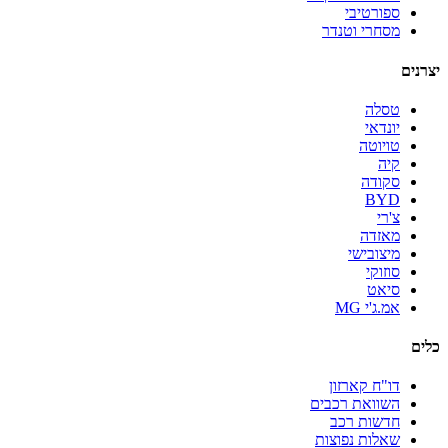
ספורטיבי
מסחרי וטנדר
יצרנים
טסלה
יונדאי
טויוטה
קיה
סקודה
BYD
צ'רי
מאזדה
מיצובישי
סוזוקי
סיאט
אמ.ג'י MG
כלים
דו"ח קארזון
השוואת רכבים
חדשות רכב
שאלות נפוצות