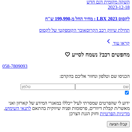
השקה מקומית דגם חדש
2023-12-18
לקסוס LBX 2023 : מחיר החל מ-199,990 ש"ח
תחילת שיווק רכב הקרוסאובר הקומפקטי של לקסוס
קראו עוד
מחפשים רכב? נשמח לסייע
🤍
058-7809093
הכניסו שם וטלפון ונחזור אליכם בהקדם:
ידוע לי שהפרטים שמסרתי לעיל ייכללו במאגרי המידע של קארזון ואני
מאשר/ת קבלת דיוורים, פרסומות ופניה שיווקית בהתאם
לתנאי השימוש
,
מדיניות הפרטיות
וחוק הגנת הצרכן
קבלו הצעה