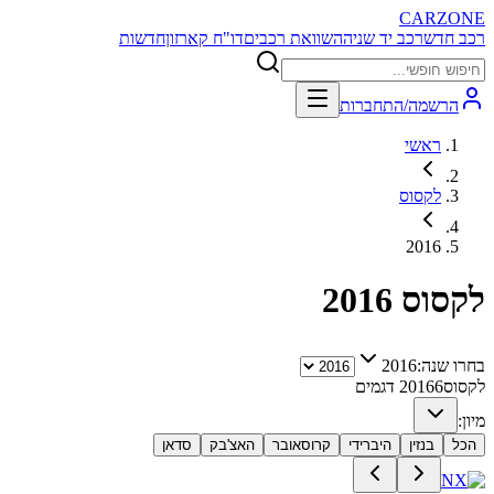
CARZONE
רכב חדש
רכב יד שניה
השוואת רכבים
דו"ח קארזון
חדשות
הרשמה/התחברות
ראשי
לקסוס
2016
לקסוס
2016
בחרו שנה:
2016
לקסוס
6
2016
דגמים
מיון:
הכל
בנזין
היברידי
קרוסאובר
האצ'בק
סדאן