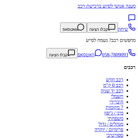
מענה אנושי לסיוע ברכישת רכב
שיחה
קבלו הצעה
וואטסאפ
מחפשים רכב? נשמח לסייע
058-7809093
וואטסאפ
קבלו הצעה
רכבים
רכב חדש
רכב 0 ק"מ
רכב יד שניה
חשמלי
היברידי
7 מקומות
מיני / ג'יפון
משפחתי
מנהלים / גדול
פרימיום / יוקרה
ספורטיבי