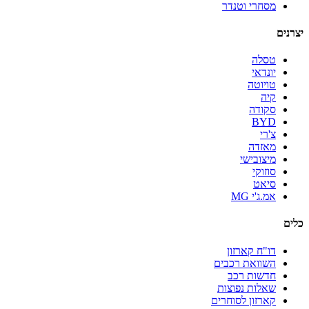
מסחרי וטנדר
יצרנים
טסלה
יונדאי
טויוטה
קיה
סקודה
BYD
צ'רי
מאזדה
מיצובישי
סוזוקי
סיאט
אמ.ג'י MG
כלים
דו"ח קארזון
השוואת רכבים
חדשות רכב
שאלות נפוצות
קארזון לסוחרים