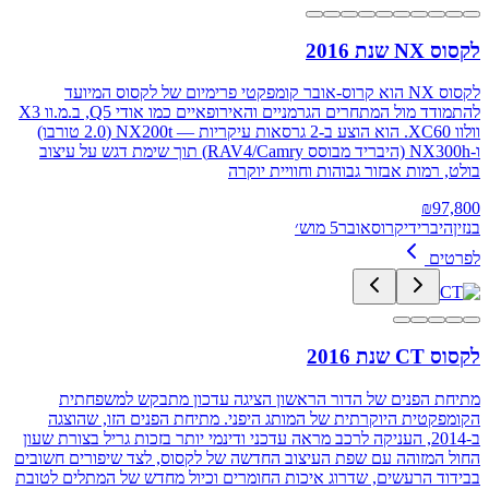
לקסוס NX שנת 2016
לקסוס NX הוא קרוס‑אובר קומפקטי פרימיום של לקסוס המיועד
להתמודד מול המתחרים הגרמניים והאירופאיים כמו אודי Q5, ב.מ.וו X3
וולוו XC60. הוא הוצע ב‑2 גרסאות עיקריות — NX200t (2.0 טורבו)
ו‑NX300h (היבריד מבוסס RAV4/Camry) תוך שימת דגש על עיצוב
בולט, רמות אבזור גבוהות וחוויית יוקרה
₪
97,800
בנזין
היברידי
קרוסאובר
5 מוש׳
לפרטים
לקסוס CT שנת 2016
מתיחת הפנים של הדור הראשון הציגה עדכון מתבקש למשפחתית
הקומפקטית היוקרתית של המותג היפני. מתיחת הפנים הזו, שהוצגה
ב-2014, העניקה לרכב מראה עדכני ודינמי יותר בזכות גריל בצורת שעון
החול המזוהה עם שפת העיצוב החדשה של לקסוס, לצד שיפורים חשובים
בבידוד הרעשים, שדרוג איכות החומרים וכיול מחדש של המתלים לטובת