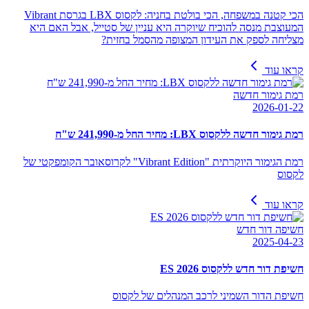
הכי קטנה במשפחה, הכי בולטת בחניה: לקסוס LBX בגרסת Vibrant
המעוצבת מנסה להוכיח שיוקרה היא עניין של סטייל, אבל האם היא
מצליחה לספק את העידון המצופה מהסמל בחזית?
קראו עוד
רמת גימור חדשה
2026-01-22
רמת גימור חדשה ללקסוס LBX: מחיר החל מ-241,990 ש"ח
רמת הגימור היוקרתית "Vibrant Edition" לקרוסאובר הקומפקטי של
לקסוס
קראו עוד
חשיפה דור חדש
2025-04-23
חשיפת דור חדש ללקסוס ES 2026
חשיפת הדור השמיני לרכב המנהלים של לקסוס