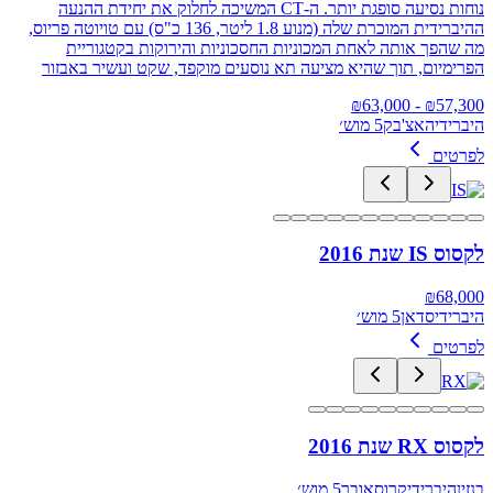
נוחות נסיעה סופגת יותר. ה-CT המשיכה לחלוק את יחידת ההנעה
ההיברידית המוכרת שלה (מנוע 1.8 ליטר, 136 כ"ס) עם טויוטה פריוס,
מה שהפך אותה לאחת המכוניות החסכוניות והירוקות בקטגוריית
הפרימיום, תוך שהיא מציעה תא נוסעים מוקפד, שקט ועשיר באבזור
63,000
- ₪
₪
57,300
היברידי
האצ'בק
5 מוש׳
לפרטים
לקסוס IS שנת 2016
₪
68,000
היברידי
סדאן
5 מוש׳
לפרטים
לקסוס RX שנת 2016
בנזין
היברידי
קרוסאובר
5 מוש׳