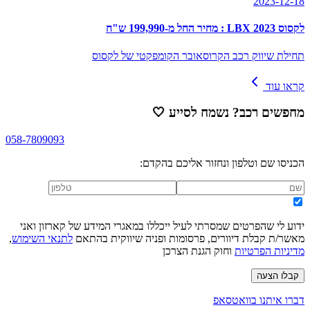
2023-12-18
לקסוס LBX 2023 : מחיר החל מ-199,990 ש"ח
תחילת שיווק רכב הקרוסאובר הקומפקטי של לקסוס
קראו עוד
מחפשים רכב? נשמח לסייע
🤍
058-7809093
הכניסו שם וטלפון ונחזור אליכם בהקדם:
ידוע לי שהפרטים שמסרתי לעיל ייכללו במאגרי המידע של קארזון ואני
מאשר/ת קבלת דיוורים, פרסומות ופניה שיווקית בהתאם
לתנאי השימוש
,
מדיניות הפרטיות
וחוק הגנת הצרכן
קבלו הצעה
דברו איתנו בוואטסאפ