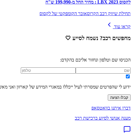
לקסוס LBX 2023 : מחיר החל מ-199,990 ש"ח
תחילת שיווק רכב הקרוסאובר הקומפקטי של לקסוס
קראו עוד
מחפשים רכב? נשמח לסייע
🤍
הכניסו שם וטלפון ונחזור אליכם בהקדם:
ידוע לי שהפרטים שמסרתי לעיל ייכללו במאגרי המידע של קארזון ואני מאש
קבלו הצעה
דברו איתנו בוואטסאפ
מענה אנושי לסיוע ברכישת רכב