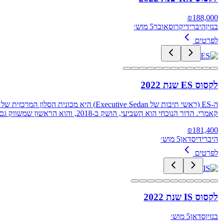
₪
188,000
בנזין
היברידי
קרוסאובר
5 מוש׳
לפרטים
לקסוס ES שנת 2022
קאמרי. הדור הנוכחי הוא השביעי, הושק ב-2018, והוא הראשון שמשווק גם באירופה ובישראל
₪
181,400
היברידי
סדאן
5 מוש׳
לפרטים
לקסוס IS שנת 2022
בנזין
סדאן
5 מוש׳