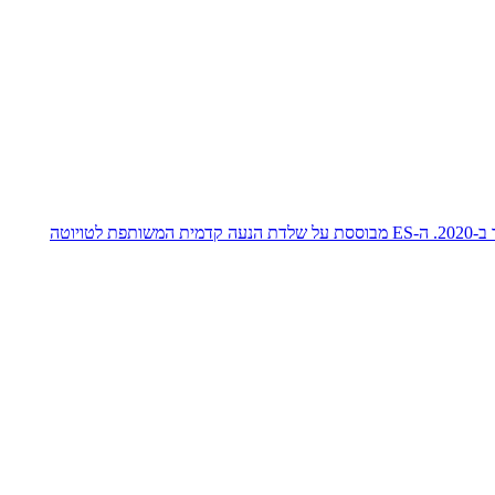
ה-ES (ראשי תיבות של Executive Sedan) היא מכונית הסלון המרכזית של היצרנית, במיוחד לאחר שדגם ה-GS (בעל ההנעה האחורית) ירד מפס הייצור ב-2020. ה-ES מבוססת על שלדת הנעה קדמית המשותפת לטויוטה