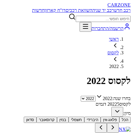
CARZONE
רכב חדש
רכב יד שניה
השוואת רכבים
דו"ח קארזון
חדשות
הרשמה/התחברות
ראשי
לקסוס
2022
לקסוס
2022
בחרו שנה:
2022
לקסוס
5
2022
דגמים
מיון:
הכל
פלאג-אין
היברידי
חשמלי
בנזין
קרוסאובר
סדאן