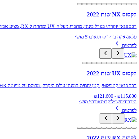
לקסוס NX שנת 2022
רכב פנאי יוקרתי בגודל בינוני, מתברג מעל ה-UX ומתחת ל-RX, מציע אבזור עשיר והנעה קדמית או כפולה עם אפשרות בחירה בין הנעה היברידית או היברידית נטענת עם טווח נסיעה מוצהר של עד 74 ק"מ
פלאג-אין
היברידי
קרוסאובר
5 מוש׳
לפרטים
לקסוס UX שנת 2022
רכב פנאי קומפקטי, קטן יחסית במונחי עולם היקרה, מבוסס על טויוטה C-HR אך יוקרתי ואיכותי ממנו, ומציע מנועי בנזין, הייבריד וחשמלי
121,600
- ₪
₪
115,800
היברידי
חשמלי
קרוסאובר
5 מוש׳
לפרטים
לקסוס RX שנת 2022