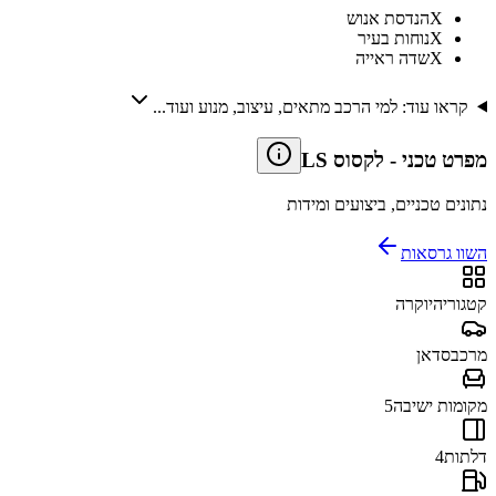
X
הנדסת אנוש
X
נוחות בעיר
X
שדה ראייה
קראו עוד: למי הרכב מתאים, עיצוב, מנוע ועוד...
מפרט טכני
-
לקסוס LS
נתונים טכניים, ביצועים ומידות
השוו גרסאות
קטגוריה
יוקרה
מרכב
סדאן
מקומות ישיבה
5
דלתות
4