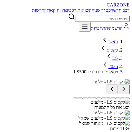
CARZONE
רכב חדש
רכב יד שניה
השוואת רכבים
דו"ח קארזון
חדשות
הרשמה/התחברות
ראשי
לקסוס
LS
2026
LS500h טאקומי היברידי
הצג את כל התמונות
+
13
תמונות