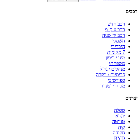
רכבים
רכב חדש
רכב 0 ק"מ
רכב יד שניה
חשמלי
היברידי
7 מקומות
מיני / ג'יפון
משפחתי
מנהלים / גדול
פרימיום / יוקרה
ספורטיבי
מסחרי וטנדר
יצרנים
טסלה
יונדאי
טויוטה
קיה
סקודה
BYD