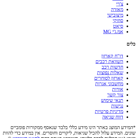
צ'רי
מאזדה
מיצובישי
סוזוקי
סיאט
אמ.ג'י MG
כלים
דו"ח קארזון
השוואת רכבים
חדשות רכב
שאלות נפוצות
קארזון לסוחרים
מחשבוני אגרות
אודות
צור קשר
תנאי שימוש
נגישות
מדיניות פרטיות
דווח שגיאה
*המידע המוצג באתר הינו מידע כללי בלבד שנאסף ממקורות פומביים
שונים. המידע עלול להכיל שגיאות, ליקויים וחוסרים. אין במידע כדי להוות