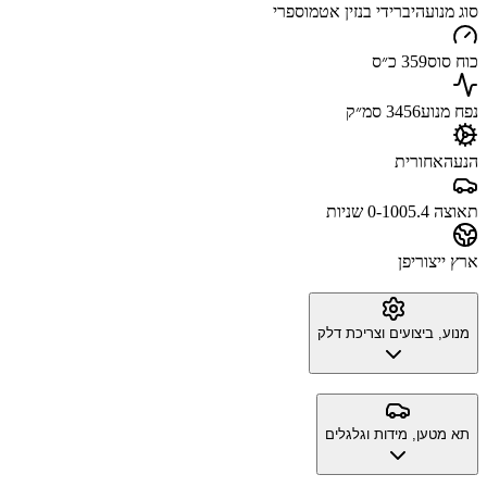
סוג מנוע
היברידי בנזין אטמוספרי
כוח סוס
359 כ״ס
נפח מנוע
3456 סמ״ק
הנעה
אחורית
תאוצה 0-100
5.4 שניות
ארץ ייצור
יפן
מנוע, ביצועים וצריכת דלק
תא מטען, מידות וגלגלים