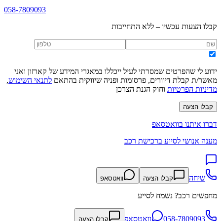
058-7809093
קבלו הצעות עכשיו – ללא התחייבות
ידוע לי שהפרטים שמסרתי לעיל ייכללו במאגרי המידע של קארזון ואני
מאשר/ת קבלת דיוורים, פרסומות ופניה שיווקית בהתאם
לתנאי השימוש
,
מדיניות הפרטיות
וחוק הגנת הצרכן
קבלו הצעה
דברו איתנו בוואטסאפ
מענה אנושי לסיוע ברכישת רכב
שיחה
קבלו הצעה
וואטסאפ
מחפשים רכב? נשמח לסייע
058-7809093
וואטסאפ
קבלו הצעה