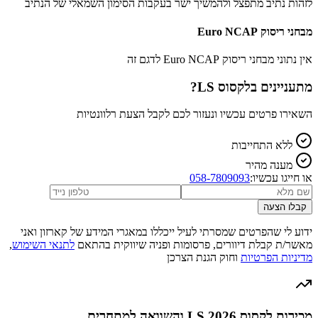
לזהות נתיב מתפצל ולהמשיך ישר בעקבות הסימון השמאלי של הנתיב
מבחני ריסוק Euro NCAP
אין נתוני מבחני ריסוק Euro NCAP לדגם זה
מתעניינים ב
לקסוס LS
?
השאירו פרטים עכשיו ונעזור לכם לקבל הצעת רלוונטיות
ללא התחייבות
מענה מהיר
או חייגו עכשיו:
058-7809093
קבלו הצעה
ידוע לי שהפרטים שמסרתי לעיל ייכללו במאגרי המידע של קארזון ואני
מאשר/ת קבלת דיוורים, פרסומות ופניה שיווקית בהתאם
לתנאי השימוש
,
מדיניות הפרטיות
וחוק הגנת הצרכן
מכירות לקסוס LS 2026 והשוואה למתחרים