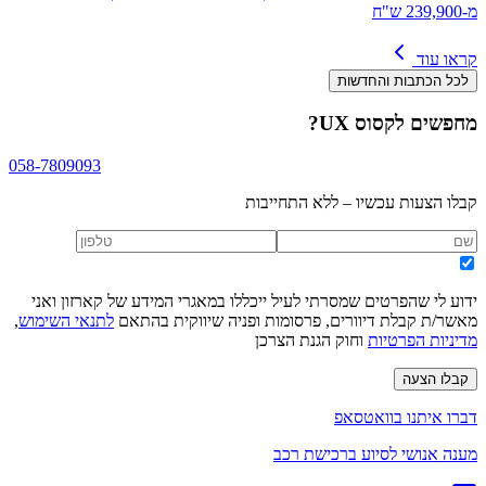
מ-239,900 ש"ח
קראו עוד
לכל הכתבות והחדשות
מחפשים
לקסוס UX
?
058-7809093
קבלו הצעות עכשיו – ללא התחייבות
ידוע לי שהפרטים שמסרתי לעיל ייכללו במאגרי המידע של קארזון ואני
מאשר/ת קבלת דיוורים, פרסומות ופניה שיווקית בהתאם
לתנאי השימוש
,
מדיניות הפרטיות
וחוק הגנת הצרכן
קבלו הצעה
דברו איתנו בוואטסאפ
מענה אנושי לסיוע ברכישת רכב