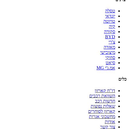
טסלה
יונדאי
טויוטה
קיה
סקודה
BYD
צ'רי
מאזדה
מיצובישי
סוזוקי
סיאט
אמ.ג'י MG
כלים
דו"ח קארזון
השוואת רכבים
חדשות רכב
שאלות נפוצות
קארזון לסוחרים
מחשבוני אגרות
אודות
צור קשר