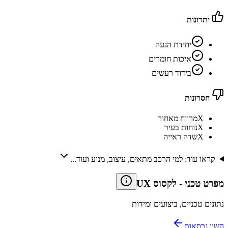
יתרונות
יחידת הנעה
איכות חומרים
בידוד רעשים
חסרונות
X
מרווח מאחור
X
נוחות בעיר
X
שדה ראייה
קראו עוד: למי הרכב מתאים, עיצוב, מנוע ועוד...
מפרט טכני
-
לקסוס UX
נתונים טכניים, ביצועים ומידות
השוו גרסאות