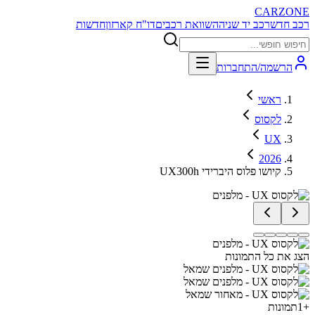
CARZONE
רכב חדש
רכב יד שניה
השוואת רכבים
דו"ח קארזון
חדשות
הרשמה/התחברות
ראשי
לקסוס
UX
2026
UX300h קיושו פלוס היברידי
הצג את כל התמונות
+
1
תמונות