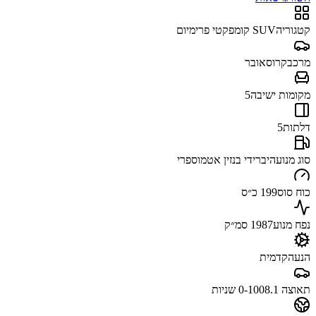
קטגוריה
SUV קומפקטי פרימיום
מרכב
קרוסאובר
מקומות ישיבה
5
דלתות
5
סוג מנוע
היברידי בנזין אטמוספרי
כוח סוס
199 כ״ס
נפח מנוע
1987 סמ״ק
הנעה
קדמית
תאוצה 0-100
8.1 שניות