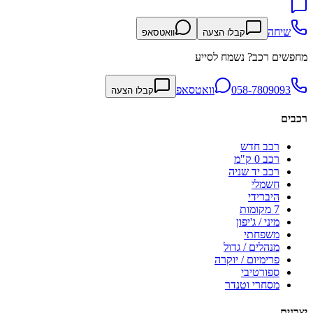
שיחה
קבלו הצעה
וואטסאפ
מחפשים רכב? נשמח לסייע
058-7809093
וואטסאפ
קבלו הצעה
רכבים
רכב חדש
רכב 0 ק"מ
רכב יד שניה
חשמלי
היברידי
7 מקומות
מיני / ג'יפון
משפחתי
מנהלים / גדול
פרימיום / יוקרה
ספורטיבי
מסחרי וטנדר
יצרנים