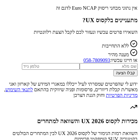
אין נתוני מבחני ריסוק Euro NCAP לדגם זה
מתעניינים ב
לקסוס UX
?
השאירו פרטים עכשיו ונעזור לכם לקבל הצעת רלוונטיות
ללא התחייבות
מענה מהיר
או חייגו עכשיו:
058-7809093
קבלו הצעה
ידוע לי שהפרטים שמסרתי לעיל ייכללו במאגרי המידע של קארזון ואני
מאשר/ת קבלת דיוורים, פרסומות ופניה שיווקית בהתאם
לתנאי השימוש
,
מדיניות הפרטיות
וחוק הגנת הצרכן
מכירות לקסוס UX 2026 והשוואה למתחרים
השוואת רמות הגימור של לקסוס UX 2026 לבין המתחרים הבולטים
בקטגוריה SUV קומפקטי פרימיום