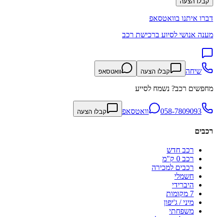
קבלו הצעה
דברו איתנו בוואטסאפ
מענה אנושי לסיוע ברכישת רכב
שיחה
קבלו הצעה
וואטסאפ
מחפשים רכב? נשמח לסייע
058-7809093
וואטסאפ
קבלו הצעה
רכבים
רכב חדש
רכב 0 ק"מ
רכבים למכירה
חשמלי
היברידי
7 מקומות
מיני / ג'יפון
משפחתי