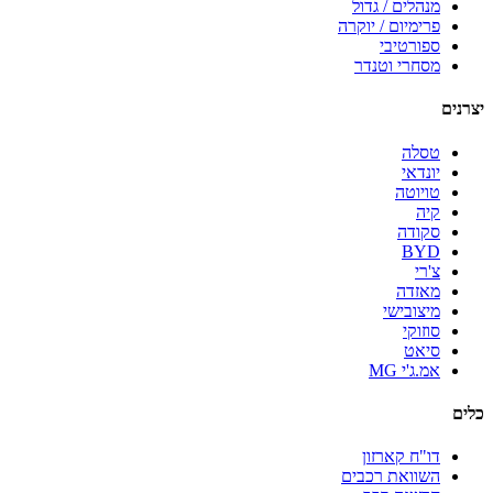
מנהלים / גדול
פרימיום / יוקרה
ספורטיבי
מסחרי וטנדר
יצרנים
טסלה
יונדאי
טויוטה
קיה
סקודה
BYD
צ'רי
מאזדה
מיצובישי
סוזוקי
סיאט
אמ.ג'י MG
כלים
דו"ח קארזון
השוואת רכבים