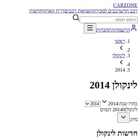
CARZONE
רכב חדש
רכבים למכירה
השוואת רכבים
דו"ח קארזון
חדשות
הרשמה/התחברות
ראשי
לינקולן
2014
לינקולן
2014
בחרו שנה:
2014
לינקולן
0
2014
דגמים
מיון:
חדשות
לינקולן