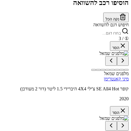
הוסיפו רכב להשוואה
נקה הכל
חיפוש דגם להשוואה
/ 3
①
הסר
מלפנים שמאל
מיני קאנטרימן
קופר SE All4 Hot צ'ילי 4X4 היברידי 1.5 ליטר (דור 2 מעודכן)
2020
הסר