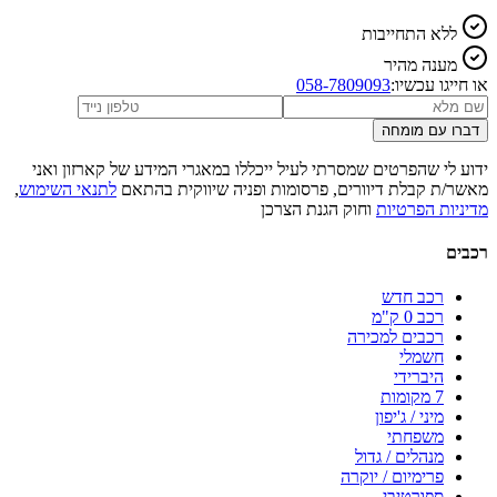
ללא התחייבות
מענה מהיר
או חייגו עכשיו:
058-7809093
דברו עם מומחה
ידוע לי שהפרטים שמסרתי לעיל ייכללו במאגרי המידע של קארזון ואני
מאשר/ת קבלת דיוורים, פרסומות ופניה שיווקית בהתאם
לתנאי השימוש
,
מדיניות הפרטיות
וחוק הגנת הצרכן
רכבים
רכב חדש
רכב 0 ק"מ
רכבים למכירה
חשמלי
היברידי
7 מקומות
מיני / ג'יפון
משפחתי
מנהלים / גדול
פרימיום / יוקרה
ספורטיבי