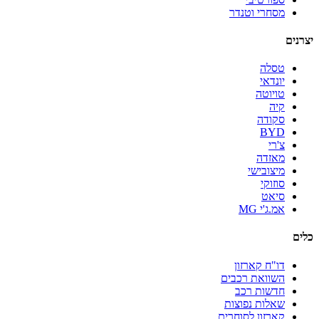
מסחרי וטנדר
יצרנים
טסלה
יונדאי
טויוטה
קיה
סקודה
BYD
צ'רי
מאזדה
מיצובישי
סוזוקי
סיאט
אמ.ג'י MG
כלים
דו"ח קארזון
השוואת רכבים
חדשות רכב
שאלות נפוצות
קארזון לסוחרים