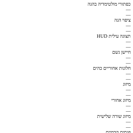
כפתורי מולטימדיה בהגה
—
—
ציפוי הגה
—
—
תצוגה עילית HUD
—
—
חיישן גשם
—
—
חלונות אחוריים כהים
—
—
מיזוג
—
—
מיזוג אחורי
—
—
מיזוג שורה שלישית
—
—
פנסים קדמיים