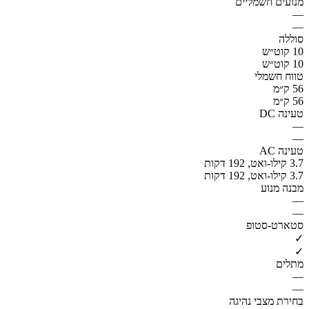
מנועים חשמליים
—
—
סוללה
10 קוט״ש
10 קוט״ש
טווח חשמלי
56 ק״מ
56 ק״מ
טעינה DC
—
—
טעינה AC
3.7 קילו-ואט, 192 דקות
3.7 קילו-ואט, 192 דקות
מבנה מנוע
—
—
סטארט-סטופ
✓
✓
מתלים
—
—
בחירת מצבי נהיגה