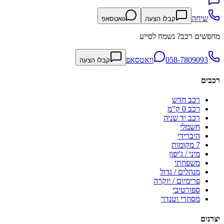
שיחה
קבלו הצעה
וואטסאפ
מחפשים רכב? נשמח לסייע
058-7809093
וואטסאפ
קבלו הצעה
רכבים
רכב חדש
רכב 0 ק"מ
רכב יד שניה
חשמלי
היברידי
7 מקומות
מיני / ג'יפון
משפחתי
מנהלים / גדול
פרימיום / יוקרה
ספורטיבי
מסחרי וטנדר
יצרנים