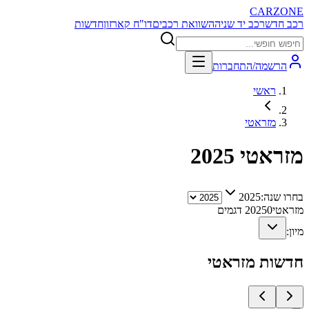
CARZONE
רכב חדש
רכב יד שניה
השוואת רכבים
דו"ח קארזון
חדשות
הרשמה/התחברות
ראשי
מזראטי
מזראטי
2025
בחרו שנה:
2025
מזראטי
0
2025
דגמים
מיון:
חדשות
מזראטי