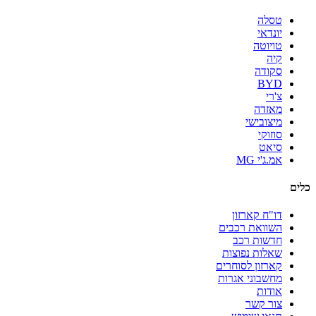
טסלה
יונדאי
טויוטה
קיה
סקודה
BYD
צ'רי
מאזדה
מיצובישי
סוזוקי
סיאט
אמ.ג'י MG
כלים
דו"ח קארזון
השוואת רכבים
חדשות רכב
שאלות נפוצות
קארזון לסוחרים
מחשבוני אגרות
אודות
צור קשר