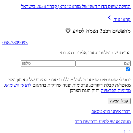
תחילת שיווק הדור השני של מזראטי גראן קבריו 2024 בישראל
קראו עוד
מחפשים רכב? נשמח לסייע
🤍
058-7809093
הכניסו שם וטלפון ונחזור אליכם בהקדם:
ידוע לי שהפרטים שמסרתי לעיל ייכללו במאגרי המידע של קארזון ואני
מאשר/ת קבלת דיוורים, פרסומות ופניה שיווקית בהתאם
לתנאי השימוש
,
מדיניות הפרטיות
וחוק הגנת הצרכן
קבלו הצעה
דברו איתנו בוואטסאפ
מענה אנושי לסיוע ברכישת רכב