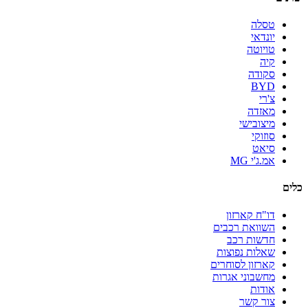
טסלה
יונדאי
טויוטה
קיה
סקודה
BYD
צ'רי
מאזדה
מיצובישי
סוזוקי
סיאט
אמ.ג'י MG
כלים
דו"ח קארזון
השוואת רכבים
חדשות רכב
שאלות נפוצות
קארזון לסוחרים
מחשבוני אגרות
אודות
צור קשר