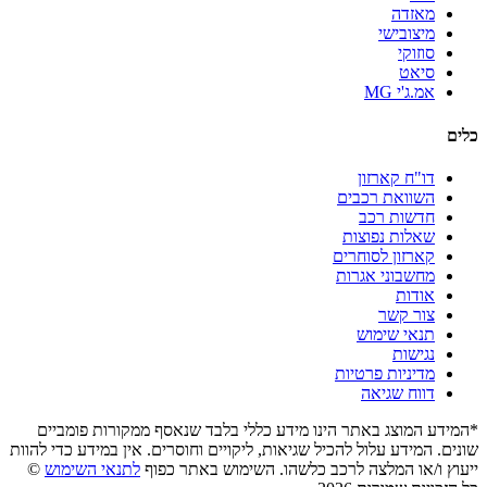
מאזדה
מיצובישי
סוזוקי
סיאט
אמ.ג'י MG
כלים
דו"ח קארזון
השוואת רכבים
חדשות רכב
שאלות נפוצות
קארזון לסוחרים
מחשבוני אגרות
אודות
צור קשר
תנאי שימוש
נגישות
מדיניות פרטיות
דווח שגיאה
*המידע המוצג באתר הינו מידע כללי בלבד שנאסף ממקורות פומביים
שונים. המידע עלול להכיל שגיאות, ליקויים וחוסרים. אין במידע כדי להוות
ייעוץ ו/או המלצה לרכב כלשהו. השימוש באתר כפוף
לתנאי השימוש
©