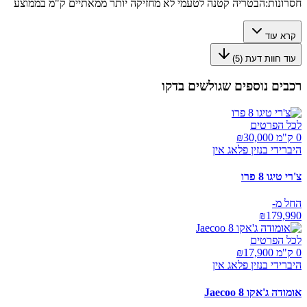
חסרונות:
הבטריה קטנה לטעמי לא מחזיקה יותר ממאתיים ק"מ בממוצע
קרא עוד
עוד חוות דעת (
5
)
רכבים נוספים שגולשים בדקו
לכל הפרטים
0 ק"מ ₪
30,000
היברידי בנזין פלאג אין
צ'רי טיגו 8 פרו
החל מ-
₪
179,990
לכל הפרטים
0 ק"מ ₪
17,900
היברידי בנזין פלאג אין
אומודה ג'אקו Jaecoo 8