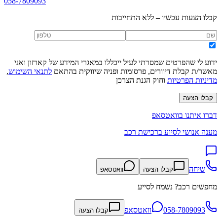
058-7809093
קבלו הצעות עכשיו – ללא התחייבות
ידוע לי שהפרטים שמסרתי לעיל ייכללו במאגרי המידע של קארזון ואני
מאשר/ת קבלת דיוורים, פרסומות ופניה שיווקית בהתאם
לתנאי השימוש
,
מדיניות הפרטיות
וחוק הגנת הצרכן
קבלו הצעה
דברו איתנו בוואטסאפ
מענה אנושי לסיוע ברכישת רכב
שיחה
קבלו הצעה
וואטסאפ
מחפשים רכב? נשמח לסייע
058-7809093
וואטסאפ
קבלו הצעה