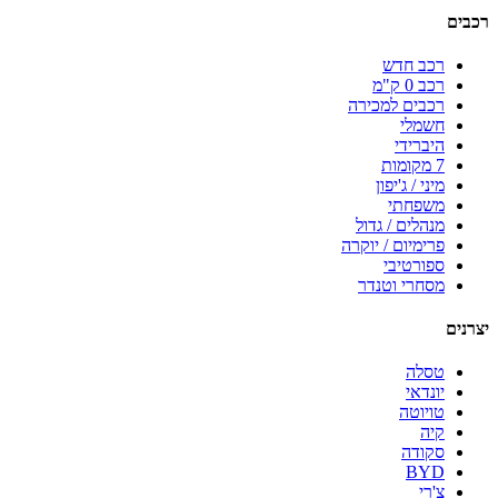
רכבים
רכב חדש
רכב 0 ק"מ
רכבים למכירה
חשמלי
היברידי
7 מקומות
מיני / ג'יפון
משפחתי
מנהלים / גדול
פרימיום / יוקרה
ספורטיבי
מסחרי וטנדר
יצרנים
טסלה
יונדאי
טויוטה
קיה
סקודה
BYD
צ'רי