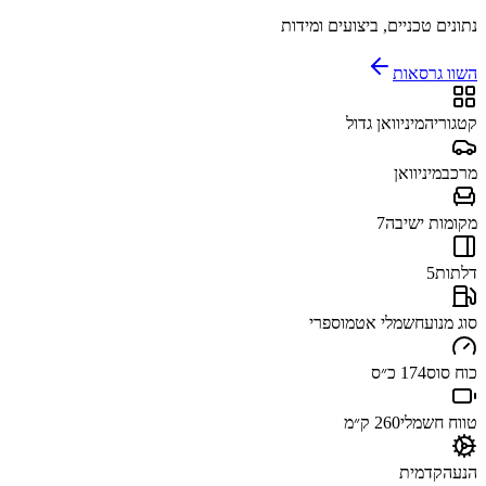
נתונים טכניים, ביצועים ומידות
השוו גרסאות
קטגוריה
מיניוואן גדול
מרכב
מיניוואן
מקומות ישיבה
7
דלתות
5
סוג מנוע
חשמלי אטמוספרי
כוח סוס
174 כ״ס
טווח חשמלי
260 ק״מ
הנעה
קדמית