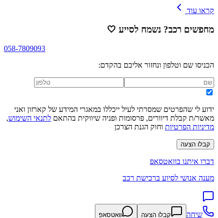
קראו עוד
מחפשים רכב? נשמח לסייע
🤍
058-7809093
הכניסו שם וטלפון ונחזור אליכם בהקדם:
ידוע לי שהפרטים שמסרתי לעיל ייכללו במאגרי המידע של קארזון ואני
מאשר/ת קבלת דיוורים, פרסומות ופניה שיווקית בהתאם
לתנאי השימוש
,
מדיניות הפרטיות
וחוק הגנת הצרכן
קבלו הצעה
דברו איתנו בוואטסאפ
מענה אנושי לסיוע ברכישת רכב
שיחה
קבלו הצעה
וואטסאפ