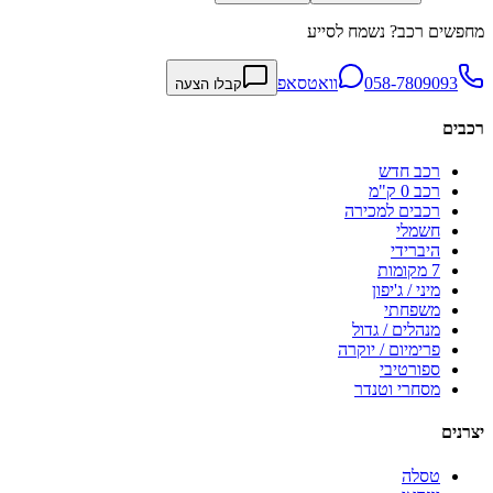
מחפשים רכב? נשמח לסייע
058-7809093
וואטסאפ
קבלו הצעה
רכבים
רכב חדש
רכב 0 ק"מ
רכבים למכירה
חשמלי
היברידי
7 מקומות
מיני / ג'יפון
משפחתי
מנהלים / גדול
פרימיום / יוקרה
ספורטיבי
מסחרי וטנדר
יצרנים
טסלה