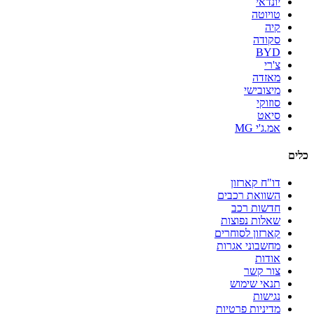
יונדאי
טויוטה
קיה
סקודה
BYD
צ'רי
מאזדה
מיצובישי
סוזוקי
סיאט
אמ.ג'י MG
כלים
דו"ח קארזון
השוואת רכבים
חדשות רכב
שאלות נפוצות
קארזון לסוחרים
מחשבוני אגרות
אודות
צור קשר
תנאי שימוש
נגישות
מדיניות פרטיות