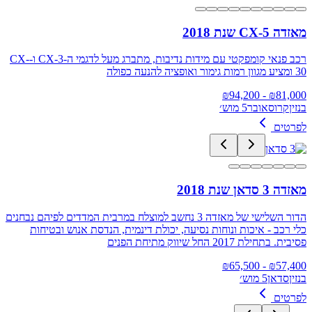
מאזדה CX-5 שנת 2018
רכב פנאי קומפקטי עם מידות נדיבות, מתברג מעל לדגמי ה-CX-3 ו-CX-
30 ומציע מגוון רמות גימור ואופציה להנעה כפולה
94,200
- ₪
₪
81,000
בנזין
קרוסאובר
5 מוש׳
לפרטים
מאזדה 3 סדאן שנת 2018
הדור השלישי של מאזדה 3 נחשב למוצלח במרבית המדדים לפיהם נבחנים
כלי רכב - איכות ונוחות נסיעה, יכולת דינמית, הנדסת אנוש ובטיחות
פסיבית. בתחילת 2017 החל שיווק מתיחת הפנים
65,500
- ₪
₪
57,400
בנזין
סדאן
5 מוש׳
לפרטים