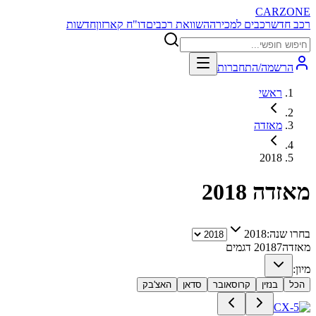
CARZONE
רכב חדש
רכבים למכירה
השוואת רכבים
דו"ח קארזון
חדשות
הרשמה/התחברות
ראשי
מאזדה
2018
מאזדה
2018
בחרו שנה:
2018
מאזדה
7
2018
דגמים
מיון:
הכל
בנזין
קרוסאובר
סדאן
האצ'בק