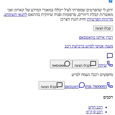
ידוע לי שהפרטים שמסרתי לעיל ייכללו במאגרי המידע של קארזון ואני
מאשר/ת קבלת דיוורים, פרסומות ופניה שיווקית בהתאם
לתנאי השימוש
,
מדיניות הפרטיות
וחוק הגנת הצרכן
קבלו הצעה
דברו איתנו בוואטסאפ
מענה אנושי לסיוע ברכישת רכב
שיחה
קבלו הצעה
וואטסאפ
מחפשים רכב? נשמח לסייע
058-7809093
וואטסאפ
קבלו הצעה
רכבים
רכב חדש
רכב 0 ק"מ