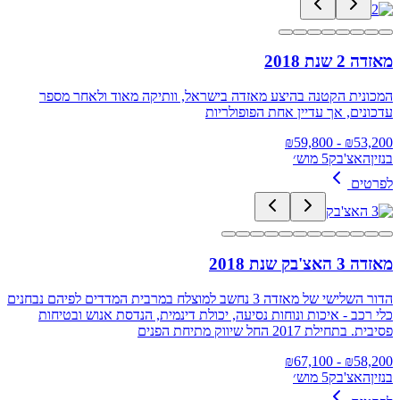
מאזדה 2 שנת 2018
המכונית הקטנה בהיצע מאזדה בישראל, וותיקה מאוד ולאחר מספר
עדכונים, אך עדיין אחת הפופולריות
59,800
- ₪
₪
53,200
בנזין
האצ'בק
5 מוש׳
לפרטים
מאזדה 3 האצ'בק שנת 2018
הדור השלישי של מאזדה 3 נחשב למוצלח במרבית המדדים לפיהם נבחנים
כלי רכב - איכות ונוחות נסיעה, יכולת דינמית, הנדסת אנוש ובטיחות
פסיבית. בתחילת 2017 החל שיווק מתיחת הפנים
67,100
- ₪
₪
58,200
בנזין
האצ'בק
5 מוש׳