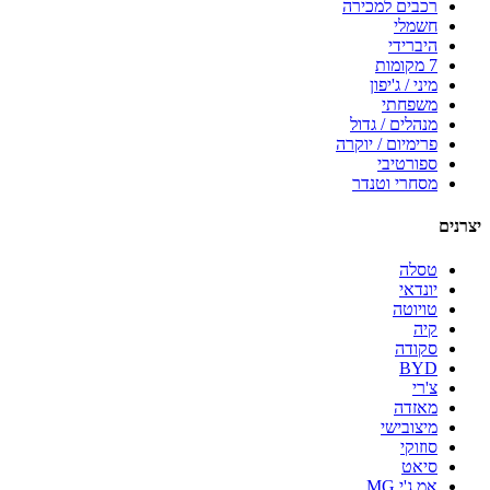
רכבים למכירה
חשמלי
היברידי
7 מקומות
מיני / ג'יפון
משפחתי
מנהלים / גדול
פרימיום / יוקרה
ספורטיבי
מסחרי וטנדר
יצרנים
טסלה
יונדאי
טויוטה
קיה
סקודה
BYD
צ'רי
מאזדה
מיצובישי
סוזוקי
סיאט
אמ.ג'י MG