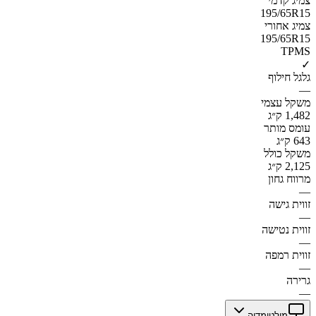
צמיג קדמי
195/65R15
צמיג אחורי
195/65R15
TPMS
✓
גלגל חילוף
—
משקל עצמי
1,482 ק״ג
עומס מותר
643 ק״ג
משקל כולל
2,125 ק״ג
מרווח גחון
—
זווית גישה
—
זווית נטישה
—
זווית רמפה
—
גרירה
—
מולטימדיה