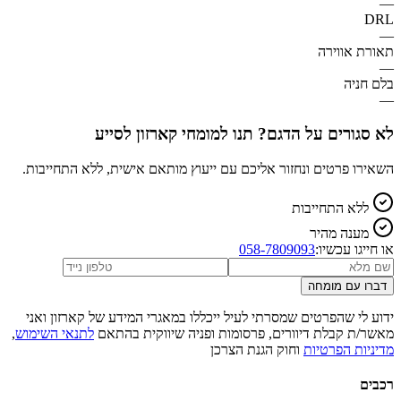
—
DRL
—
תאורת אווירה
—
בלם חניה
—
לא סגורים על הדגם? תנו למומחי קארזון לסייע
השאירו פרטים ונחזור אליכם עם ייעוץ מותאם אישית, ללא התחייבות.
ללא התחייבות
מענה מהיר
או חייגו עכשיו:
058-7809093
דברו עם מומחה
ידוע לי שהפרטים שמסרתי לעיל ייכללו במאגרי המידע של קארזון ואני
מאשר/ת קבלת דיוורים, פרסומות ופניה שיווקית בהתאם
לתנאי השימוש
,
מדיניות הפרטיות
וחוק הגנת הצרכן
רכבים