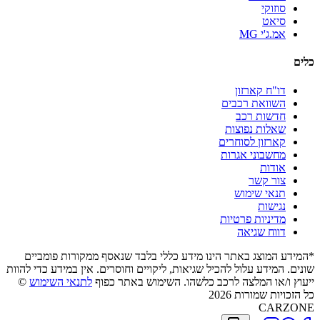
סוזוקי
סיאט
אמ.ג'י MG
כלים
דו"ח קארזון
השוואת רכבים
חדשות רכב
שאלות נפוצות
קארזון לסוחרים
מחשבוני אגרות
אודות
צור קשר
תנאי שימוש
נגישות
מדיניות פרטיות
דווח שגיאה
*המידע המוצג באתר הינו מידע כללי בלבד שנאסף ממקורות פומביים
שונים. המידע עלול להכיל שגיאות, ליקויים וחוסרים. אין במידע כדי להוות
ייעוץ ו/או המלצה לרכב כלשהו. השימוש באתר כפוף
לתנאי השימוש
©
כל הזכויות שמורות 2026
CARZONE