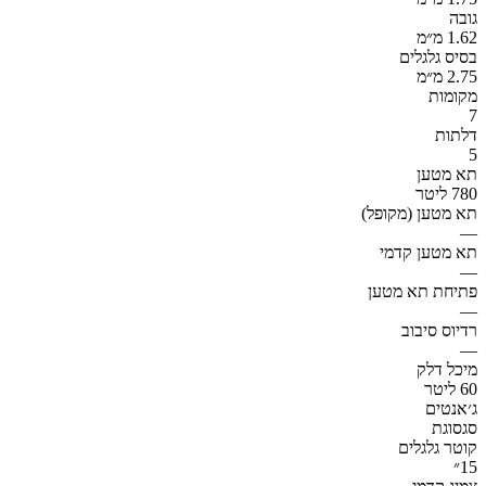
גובה
1.62 מ״מ
בסיס גלגלים
2.75 מ״מ
מקומות
7
דלתות
5
תא מטען
780 ליטר
תא מטען (מקופל)
—
תא מטען קדמי
—
פתיחת תא מטען
—
רדיוס סיבוב
—
מיכל דלק
60 ליטר
ג׳אנטים
סגסוגת
קוטר גלגלים
15״