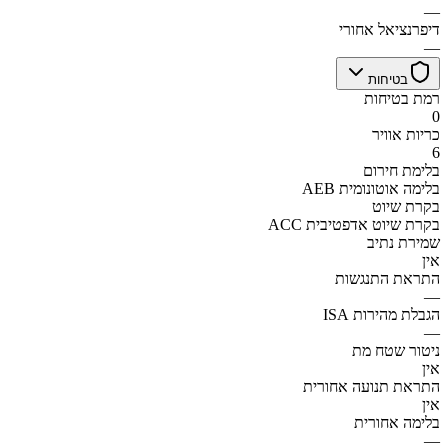
—
דיפרנציאל אחורי
—
בטיחות
רמת בטיחות
0
כריות אוויר
6
בלימת חירום
AEB בלימה אוטונומית
בקרת שיוט
ACC בקרת שיוט אדפטיבית
שמירת נתיב
אין
התראת התנגשות
—
הגבלת מהירות ISA
—
ניטור שטח מת
אין
התראת תנועה אחורית
אין
בלימה אחורית
—