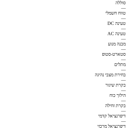
סוללה
—
טווח חשמלי
—
טעינה DC
—
טעינה AC
—
מבנה מנוע
—
סטארט-סטופ
—
מתלים
—
בחירת מצבי נהיגה
—
בקרת שיגור
—
הילוך כוח
—
בקרת זחילה
—
דיפרנציאל קדמי
—
דיפרנציאל מרכזי