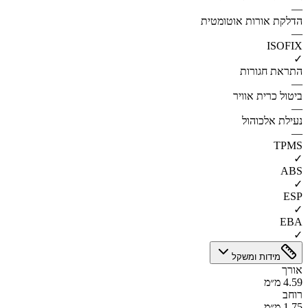
—
הדלקת אורות אוטומטית
—
ISOFIX
✓
התראת חגורות
—
ביטול כרית אוויר
—
נעילת אלכוהול
—
TPMS
✓
ABS
✓
ESP
✓
EBA
✓
מידות ומשקל
אורך
4.59 מ״מ
רוחב
1.75 מ״מ