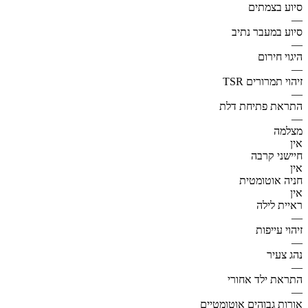
סיוע בצמתים
—
סיוע במעבר נתיב
—
היגוי חירום
—
זיהוי תמרורים TSR
—
התראת פתיחת דלת
—
מצלמה
אין
חיישני קרבה
אין
חניה אוטומטית
אין
ראיית לילה
—
זיהוי עייפות
—
נהג צעיר
—
התראת ילד אחורי
—
אורות גבוהים אוטומטיים