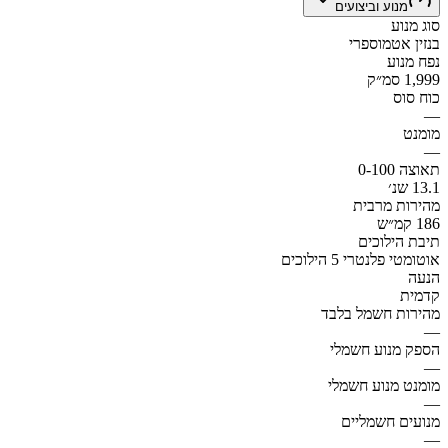
מנוע וביצועים
סוג מנוע
בנזין אטמוספרי
נפח מנוע
1,999 סמ״ק
כוח סוס
—
מומנט
—
תאוצה 0-100
13.1 שנ׳
מהירות מרבית
186 קמ״ש
תיבת הילוכים
אוטומטי פלנטרי 5 הילוכים
הנעה
קדמית
מהירות חשמל בלבד
—
הספק מנוע חשמלי
—
מומנט מנוע חשמלי
—
מנועים חשמליים
—