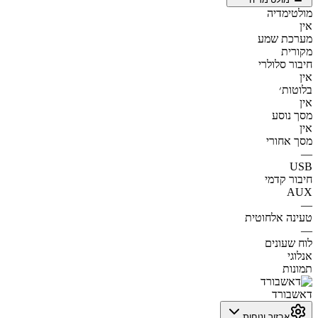
מולטימדיה
אין
מערכת שמע
מקורית
חיבור סלולרי
אין
בלוטות׳
אין
מסך נוסע
אין
מסך אחורי
—
USB
חיבור קדמי
AUX
—
טעינה אלחוטית
—
לוח שעונים
אנלוגי
תמונות
דאשבורד
אבזור ונוחות