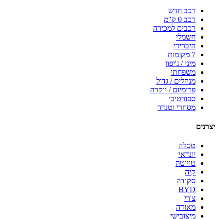
רכב חדש
רכב 0 ק"מ
רכבים למכירה
חשמלי
היברידי
7 מקומות
מיני / ג'יפון
משפחתי
מנהלים / גדול
פרימיום / יוקרה
ספורטיבי
מסחרי וטנדר
יצרנים
טסלה
יונדאי
טויוטה
קיה
סקודה
BYD
צ'רי
מאזדה
מיצובישי