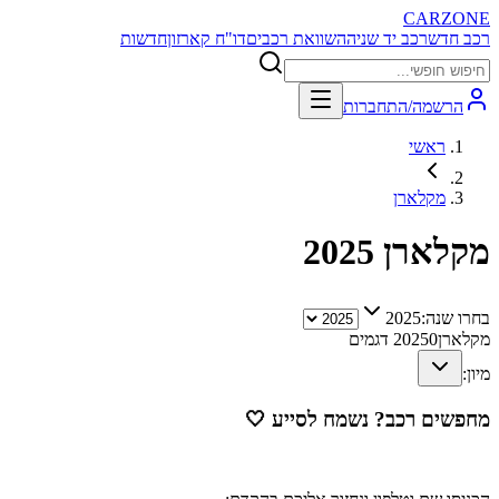
CARZONE
רכב חדש
רכב יד שניה
השוואת רכבים
דו"ח קארזון
חדשות
הרשמה/התחברות
ראשי
מקלארן
מקלארן
2025
בחרו שנה:
2025
מקלארן
0
2025
דגמים
מיון:
מחפשים רכב? נשמח לסייע
🤍