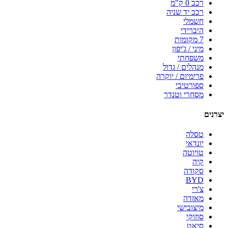
רכב 0 ק"מ
רכב יד שניה
חשמלי
היברידי
7 מקומות
מיני / ג'יפון
משפחתי
מנהלים / גדול
פרימיום / יוקרה
ספורטיבי
מסחרי וטנדר
יצרנים
טסלה
יונדאי
טויוטה
קיה
סקודה
BYD
צ'רי
מאזדה
מיצובישי
סוזוקי
סיאט