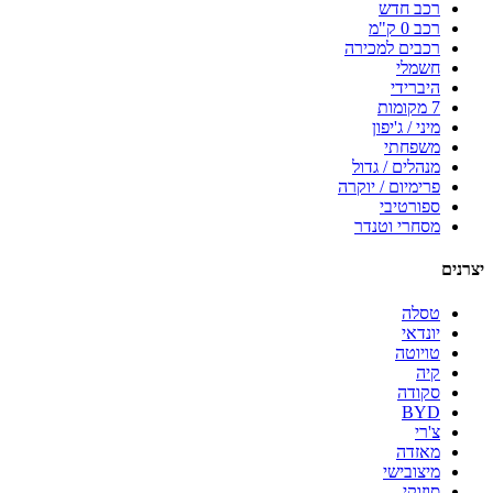
רכב חדש
רכב 0 ק"מ
רכבים למכירה
חשמלי
היברידי
7 מקומות
מיני / ג'יפון
משפחתי
מנהלים / גדול
פרימיום / יוקרה
ספורטיבי
מסחרי וטנדר
יצרנים
טסלה
יונדאי
טויוטה
קיה
סקודה
BYD
צ'רי
מאזדה
מיצובישי
סוזוקי