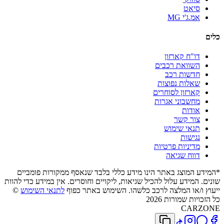
סיאט
אמ.ג'י MG
כלים
דו"ח קארזון
השוואת רכבים
חדשות רכב
שאלות נפוצות
קארזון לסוחרים
מחשבוני אגרות
אודות
צור קשר
תנאי שימוש
נגישות
מדיניות פרטיות
דווח שגיאה
*המידע המוצג באתר הינו מידע כללי בלבד שנאסף ממקורות פומביים
שונים. המידע עלול להכיל שגיאות, ליקויים וחוסרים. אין במידע כדי להוות
ייעוץ ו/או המלצה לרכב כלשהו. השימוש באתר כפוף
לתנאי השימוש
©
כל הזכויות שמורות 2026
CARZONE