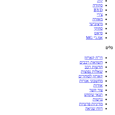
קיה
סקודה
BYD
צ'רי
מאזדה
מיצובישי
סוזוקי
סיאט
אמ.ג'י MG
כלים
דו"ח קארזון
השוואת רכבים
חדשות רכב
שאלות נפוצות
קארזון לסוחרים
מחשבוני אגרות
אודות
צור קשר
תנאי שימוש
נגישות
מדיניות פרטיות
דווח שגיאה