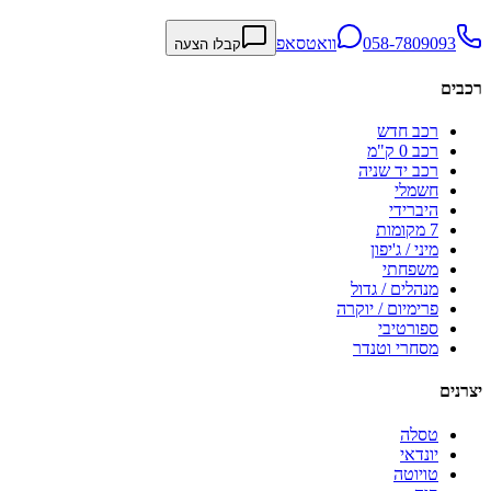
058-7809093
וואטסאפ
קבלו הצעה
רכבים
רכב חדש
רכב 0 ק"מ
רכב יד שניה
חשמלי
היברידי
7 מקומות
מיני / ג'יפון
משפחתי
מנהלים / גדול
פרימיום / יוקרה
ספורטיבי
מסחרי וטנדר
יצרנים
טסלה
יונדאי
טויוטה