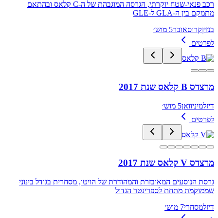
רכב פנאי-שטח יוקרתי, הגרסה המוגבהת של ה-C קלאס ובהתאם
מתמקם בין ה-GLA ל-GLE
בנזין
קרוסאובר
5 מוש׳
לפרטים
מרצדס B קלאס שנת 2017
דיזל
מיניוואן
5 מוש׳
לפרטים
מרצדס V קלאס שנת 2017
גרסת הנוסעים המאובזרת והמהודרת של הויטו, מסחרית בגודל בינוני
שממוקמת מתחת לספרינטר הגדול
דיזל
מסחרי
7 מוש׳