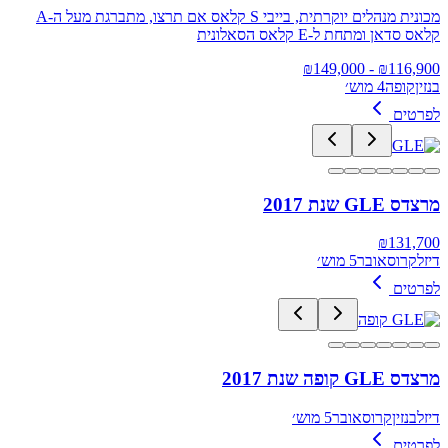
מכונית מנהלים יוקרתית, בייבי S קלאס אם תרצו, מתברגת מעל ה-A
קלאס סדאן ומתחת ל-E קלאס הסאלונית
149,000
- ₪
₪
116,900
בנזין
קופה
4 מוש׳
לפרטים
מרצדס GLE שנת 2017
₪
131,700
דיזל
קרוסאובר
5 מוש׳
לפרטים
מרצדס GLE קופה שנת 2017
דיזל
בנזין
קרוסאובר
5 מוש׳
לפרטים