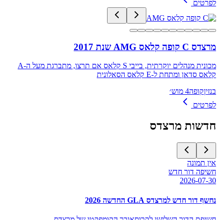
לפרטים
מרצדס C קופה קלאס AMG שנת 2017
מכונית מנהלים יוקרתית, בייבי S קלאס אם תרצו, מתברגת מעל ה-A
קלאס סדאן ומתחת ל-E קלאס הסאלונית
בנזין
קופה
4 מוש׳
לפרטים
חדשות
מרצדס
אין תמונה
חשיפה דור חדש
2026-07-30
נחשף דור חדש למרצדס GLA החדשה 2026
חשיפת הדור השלישי לקרוסאובר הקומפקטי של מרצדס