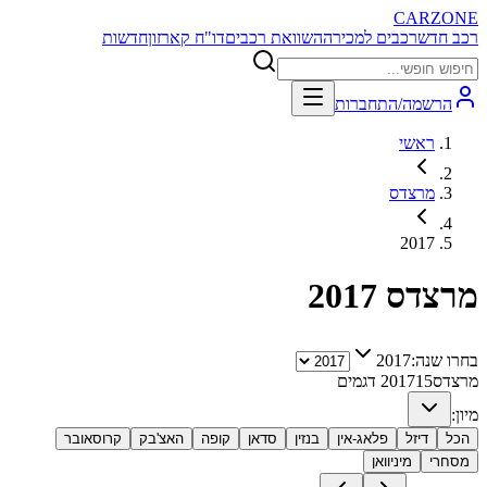
CARZONE
רכב חדש
רכבים למכירה
השוואת רכבים
דו"ח קארזון
חדשות
הרשמה/התחברות
ראשי
מרצדס
2017
מרצדס
2017
בחרו שנה:
2017
מרצדס
15
2017
דגמים
מיון:
הכל
דיזל
פלאג-אין
בנזין
סדאן
קופה
האצ'בק
קרוסאובר
מסחרי
מיניוואן