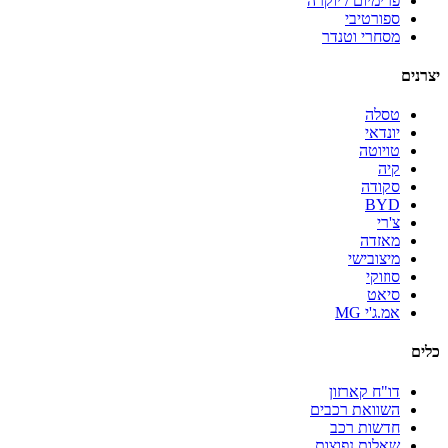
פרימיום / יוקרה
ספורטיבי
מסחרי וטנדר
יצרנים
טסלה
יונדאי
טויוטה
קיה
סקודה
BYD
צ'רי
מאזדה
מיצובישי
סוזוקי
סיאט
אמ.ג'י MG
כלים
דו"ח קארזון
השוואת רכבים
חדשות רכב
שאלות נפוצות