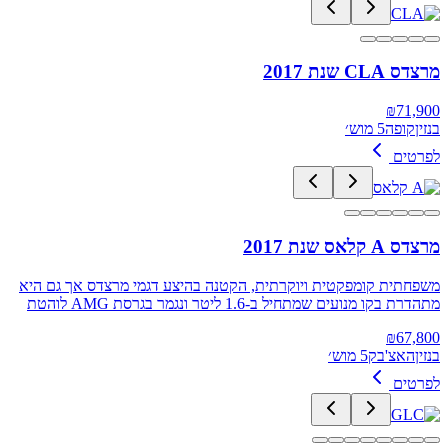
מרצדס CLA שנת 2017
₪
71,900
בנזין
קופה
5 מוש׳
לפרטים
מרצדס A קלאס שנת 2017
משפחתית קומפקטית ויוקרתית, הקטנה בהיצע דגמי מרצדס אך גם היא
מתהדרת בקו מנועים שמתחיל ב-1.6 ליטר ונגמר בגרסת AMG לוהטת
₪
67,800
בנזין
האצ'בק
5 מוש׳
לפרטים