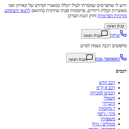
ידוע לי שהפרטים שמסרתי לעיל ייכללו במאגרי המידע של קארזון ואני
מאשר/ת קבלת דיוורים, פרסומות ופניה שיווקית בהתאם
לתנאי השימוש
,
מדיניות הפרטיות
וחוק הגנת הצרכן
קבלו הצעה
שיחה
קבלו הצעה
מחפשים רכב? נשמח לסייע
058-7809093
קבלו הצעה
רכבים
רכב חדש
רכב 0 ק"מ
רכבים למכירה
חשמלי
היברידי
7 מקומות
מיני / ג'יפון
משפחתי
מנהלים / גדול