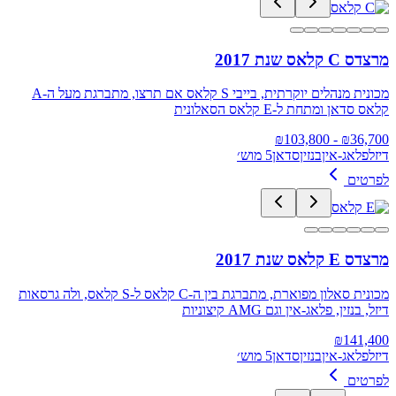
מרצדס C קלאס שנת 2017
מכונית מנהלים יוקרתית, בייבי S קלאס אם תרצו, מתברגת מעל ה-A
קלאס סדאן ומתחת ל-E קלאס הסאלונית
103,800
- ₪
₪
36,700
דיזל
פלאג-אין
בנזין
סדאן
5 מוש׳
לפרטים
מרצדס E קלאס שנת 2017
מכונית סאלון מפוארת, מתברגת בין ה-C קלאס ל-S קלאס, ולה גרסאות
דיזל, בנזין, פלאג-אין וגם AMG קיצוניות
₪
141,400
דיזל
פלאג-אין
בנזין
סדאן
5 מוש׳
לפרטים