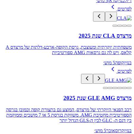
דיזל
בנזין
סדאן
5 מוש׳
לפרטים
מרצדס CLA שנת 2025
משפחתית יוקרתית ומעוצבת, גרסת הקופה-ארבע-דלתות של מרצדס A
קלאס, ויש לה גם גרסאות AMG ספורטיביות
בנזין
קופה
5 מוש׳
לפרטים
מרצדס GLE AMG שנת 2025
רכב הפנאי היוקרתי של מרצדס, המוצע גם בתצורת קופה וכמובן בגרסה
הספורטיבית מחטיבת AMG. משווקת בגרסת 5 או 7 מושבים וממוקמת
בין דגם ה- GLC לבין ה-GLS הגדול יותר
בנזין
קרוסאובר
5 מוש׳