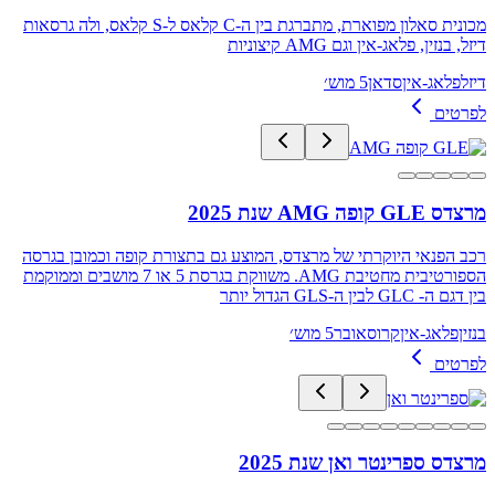
מכונית סאלון מפוארת, מתברגת בין ה-C קלאס ל-S קלאס, ולה גרסאות
דיזל, בנזין, פלאג-אין וגם AMG קיצוניות
דיזל
פלאג-אין
סדאן
5 מוש׳
לפרטים
מרצדס GLE קופה AMG שנת 2025
רכב הפנאי היוקרתי של מרצדס, המוצע גם בתצורת קופה וכמובן בגרסה
הספורטיבית מחטיבת AMG. משווקת בגרסת 5 או 7 מושבים וממוקמת
בין דגם ה- GLC לבין ה-GLS הגדול יותר
בנזין
פלאג-אין
קרוסאובר
5 מוש׳
לפרטים
מרצדס ספרינטר ואן שנת 2025