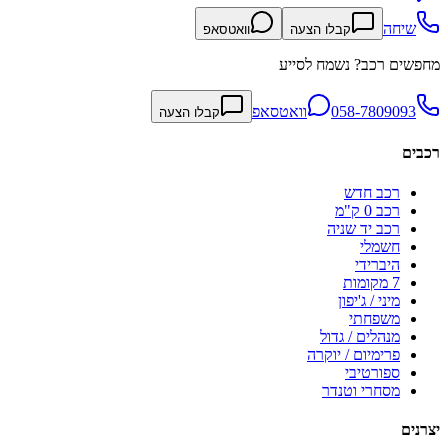
שיחה
קבלו הצעה
וואטסאפ
מחפשים רכב? נשמח לסייע
058-7809093
וואטסאפ
קבלו הצעה
רכבים
רכב חדש
רכב 0 ק"מ
רכב יד שניה
חשמלי
היברידי
7 מקומות
מיני / ג'יפון
משפחתי
מנהלים / גדול
פרימיום / יוקרה
ספורטיבי
מסחרי וטנדר
יצרנים