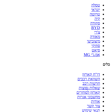
טסלה
יונדאי
טויוטה
קיה
סקודה
BYD
צ'רי
מאזדה
מיצובישי
סוזוקי
סיאט
אמ.ג'י MG
כלים
דו"ח קארזון
השוואת רכבים
חדשות רכב
שאלות נפוצות
קארזון לסוחרים
מחשבוני אגרות
אודות
צור קשר
תנאי שימוש