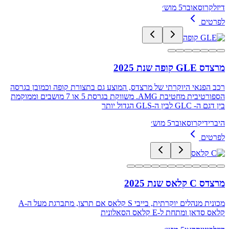
דיזל
קרוסאובר
5 מוש׳
לפרטים
מרצדס GLE קופה שנת 2025
רכב הפנאי היוקרתי של מרצדס, המוצע גם בתצורת קופה וכמובן בגרסה
הספורטיבית מחטיבת AMG. משווקת בגרסת 5 או 7 מושבים וממוקמת
בין דגם ה- GLC לבין ה-GLS הגדול יותר
היברידי
קרוסאובר
5 מוש׳
לפרטים
מרצדס C קלאס שנת 2025
מכונית מנהלים יוקרתית, בייבי S קלאס אם תרצו, מתברגת מעל ה-A
קלאס סדאן ומתחת ל-E קלאס הסאלונית