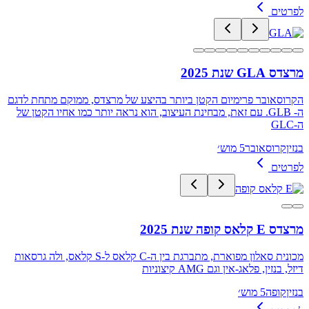
לפרטים
מרצדס GLA שנת 2025
הקרוסאובר פרימיום הקטן ביותר בהיצע של מרצדס, ממוקם מתחת לדגם
ה- GLB. עם זאת, מבחינת העיצוב, הוא נראה יותר כמו אחיו הקטן של
ה-GLC
בנזין
קרוסאובר
5 מוש׳
לפרטים
מרצדס E קלאס קופה שנת 2025
מכונית סאלון מפוארת, מתברגת בין ה-C קלאס ל-S קלאס, ולה גרסאות
דיזל, בנזין, פלאג-אין וגם AMG קיצוניות
בנזין
קופה
5 מוש׳