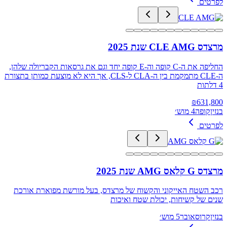
לפרטים
מרצדס CLE AMG שנת 2025
החליפה את ה-C קופה וה-E קופה יחד וגם את גרסאות הקבריולה שלהן,
ה-CLE מתמקמת בין ה-CLA ל-CLS, אך היא לא מוצעת כמותן בתצורת
4 דלתות
₪
631,800
בנזין
קופה
4 מוש׳
לפרטים
מרצדס G קלאס AMG שנת 2025
רכב השטח האייקוני והקשוח של מרצדס, בעל מורשת מפוארת אורכת
שנים של קשיחות, יכולת שטח ואיכות
בנזין
קרוסאובר
5 מוש׳