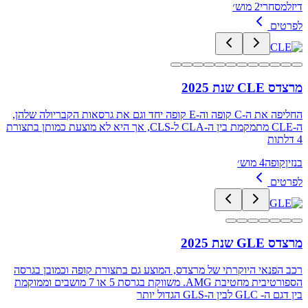
דיזל
מסחרי
2 מוש׳
לפרטים
מרצדס CLE שנת 2025
החליפה את ה-C קופה וה-E קופה יחד וגם את גרסאות הקבריולה שלהן,
ה-CLE מתמקמת בין ה-CLA ל-CLS, אך היא לא מוצעת כמותן בתצורת
4 דלתות
בנזין
קופה
4 מוש׳
לפרטים
מרצדס GLE שנת 2025
רכב הפנאי היוקרתי של מרצדס, המוצע גם בתצורת קופה וכמובן בגרסה
הספורטיבית מחטיבת AMG. משווקת בגרסת 5 או 7 מושבים וממוקמת
בין דגם ה- GLC לבין ה-GLS הגדול יותר