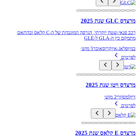
מרצדס GLC שנת 2025
רכב פנאי-שטח יוקרתי, הגרסה המוגבהת של ה-C קלאס ובהתאם
מתמקם בין ה-GLA ל-GLE
בנזין
פלאג-אין
קרוסאובר
5 מוש׳
לפרטים
מרצדס ויטו שנת 2025
דיזל
מסחרי
2 מוש׳
לפרטים
מרצדס E קלאס שנת 2025