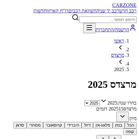
CARZONE
רכב חדש
רכב יד שניה
השוואת רכבים
דו"ח קארזון
חדשות
הרשמה/התחברות
ראשי
מרצדס
2025
מרצדס
2025
בחרו שנה:
2025
מרצדס
15
2025
דגמים
מיון:
הכל
בנזין
פלאג-אין
דיזל
היברידי
קרוסאובר
מסחרי
סדאן
קופה