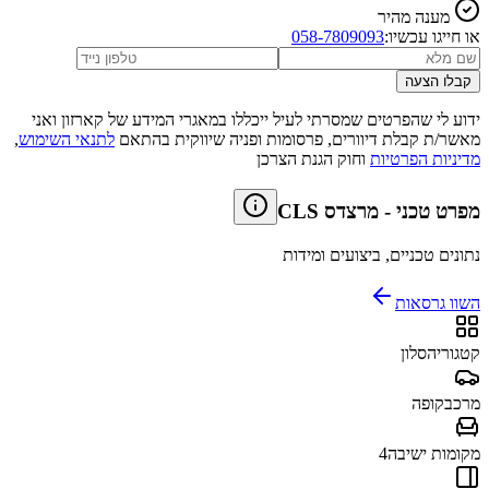
מענה מהיר
או חייגו עכשיו:
058-7809093
קבלו הצעה
ידוע לי שהפרטים שמסרתי לעיל ייכללו במאגרי המידע של קארזון ואני
מאשר/ת קבלת דיוורים, פרסומות ופניה שיווקית בהתאם
לתנאי השימוש
,
מדיניות הפרטיות
וחוק הגנת הצרכן
מפרט טכני
-
מרצדס CLS
נתונים טכניים, ביצועים ומידות
השוו גרסאות
קטגוריה
סלון
מרכב
קופה
מקומות ישיבה
4