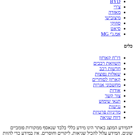
BYD
צ'רי
מאזדה
מיצובישי
סוזוקי
סיאט
אמ.ג'י MG
כלים
דו"ח קארזון
השוואת רכבים
חדשות רכב
שאלות נפוצות
קארזון לסוחרים
מחשבוני אגרות
אודות
צור קשר
תנאי שימוש
נגישות
מדיניות פרטיות
דווח שגיאה
*המידע המוצג באתר הינו מידע כללי בלבד שנאסף ממקורות פומביים
שונים. המידע עלול להכיל שגיאות, ליקויים וחוסרים. אין במידע כדי להוות