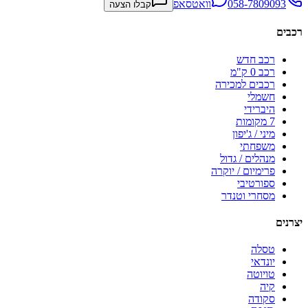
058-7809093
וואטסאפ
קבלו הצעה
רכבים
רכב חדש
רכב 0 ק"מ
רכבים למכירה
חשמלי
היברידי
7 מקומות
מיני / ג'יפון
משפחתי
מנהלים / גדול
פרימיום / יוקרה
ספורטיבי
מסחרי וטנדר
יצרנים
טסלה
יונדאי
טויוטה
קיה
סקודה