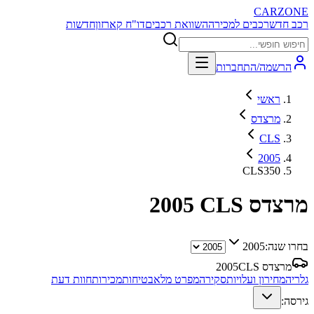
CARZONE
רכב חדש
רכבים למכירה
השוואת רכבים
דו"ח קארזון
חדשות
הרשמה/התחברות
ראשי
מרצדס
CLS
2005
CLS350
מרצדס CLS
2005
בחרו שנה:
2005
מרצדס CLS
2005
גלריה
מחירון ועלויות
סקירה
מפרט מלא
בטיחות
מכירות
חוות דעת
גירסה: