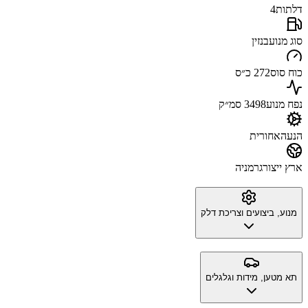
דלתות
4
סוג מנוע
בנזין
כוח סוס
272 כ״ס
נפח מנוע
3498 סמ״ק
הנעה
אחורית
ארץ ייצור
גרמניה
מנוע, ביצועים וצריכת דלק
תא מטען, מידות וגלגלים