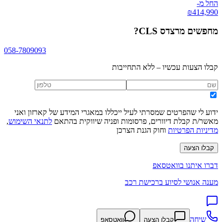
החל מ-
₪
414,990
מחפשים
מרצדס CLS
?
058-7809093
קבלו הצעות עכשיו – ללא התחייבות
ידוע לי שהפרטים שמסרתי לעיל ייכללו במאגרי המידע של קארזון ואני
מאשר/ת קבלת דיוורים, פרסומות ופניה שיווקית בהתאם
לתנאי השימוש
,
מדיניות הפרטיות
וחוק הגנת הצרכן
קבלו הצעה
דברו איתנו בוואטסאפ
מענה אנושי לסיוע ברכישת רכב
שיחה
קבלו הצעה
וואטסאפ