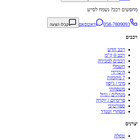
מחפשים רכב? נשמח לסייע
058-7809093
וואטסאפ
קבלו הצעה
רכבים
רכב חדש
רכב 0 ק"מ
רכבים למכירה
חשמלי
היברידי
7 מקומות
מיני / ג'יפון
משפחתי
מנהלים / גדול
פרימיום / יוקרה
ספורטיבי
מסחרי וטנדר
יצרנים
טסלה