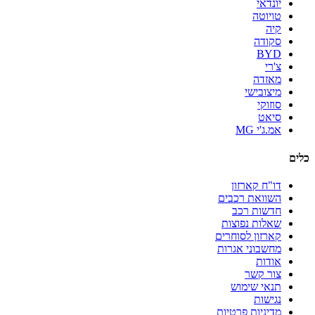
יונדאי
טויוטה
קיה
סקודה
BYD
צ'רי
מאזדה
מיצובישי
סוזוקי
סיאט
אמ.ג'י MG
כלים
דו"ח קארזון
השוואת רכבים
חדשות רכב
שאלות נפוצות
קארזון לסוחרים
מחשבוני אגרות
אודות
צור קשר
תנאי שימוש
נגישות
מדיניות פרטיות