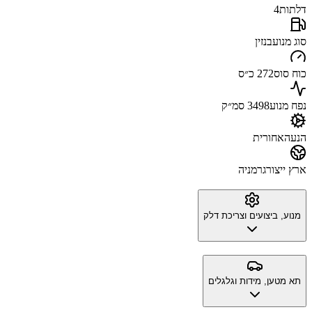
דלתות
4
סוג מנוע
בנזין
כוח סוס
272 כ״ס
נפח מנוע
3498 סמ״ק
הנעה
אחורית
ארץ ייצור
גרמניה
מנוע, ביצועים וצריכת דלק
תא מטען, מידות וגלגלים