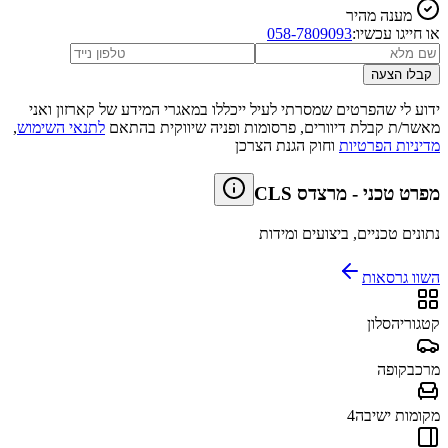
מענה מהיר
או חייגו עכשיו:
058-7809093
קבלו הצעה
ידוע לי שהפרטים שמסרתי לעיל ייכללו במאגרי המידע של קארזון ואני
מאשר/ת קבלת דיוורים, פרסומות ופניה שיווקית בהתאם
לתנאי השימוש
,
מדיניות הפרטיות
וחוק הגנת הצרכן
מפרט טכני
-
מרצדס CLS
נתונים טכניים, ביצועים ומידות
השוו גרסאות
קטגוריה
סלון
מרכב
קופה
מקומות ישיבה
4