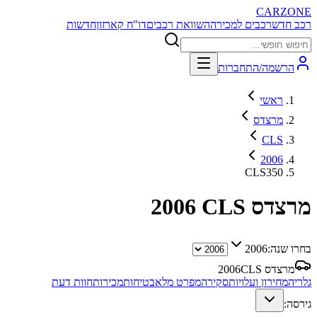
CARZONE
רכב חדש
רכבים למכירה
השוואת רכבים
דו"ח קארזון
חדשות
הרשמה/התחברות
ראשי
מרצדס
CLS
2006
CLS350
מרצדס CLS
2006
בחרו שנה:
2006
מרצדס CLS
2006
גלריה
מחירון ועלויות
סקירה
מפרט מלא
בטיחות
מכירות
חוות דעת
גירסה: