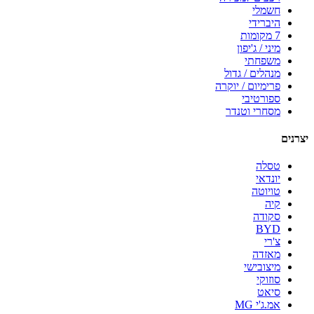
חשמלי
היברידי
7 מקומות
מיני / ג'יפון
משפחתי
מנהלים / גדול
פרימיום / יוקרה
ספורטיבי
מסחרי וטנדר
יצרנים
טסלה
יונדאי
טויוטה
קיה
סקודה
BYD
צ'רי
מאזדה
מיצובישי
סוזוקי
סיאט
אמ.ג'י MG