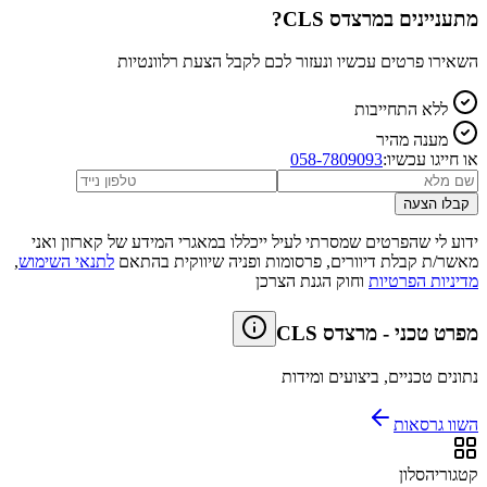
מתעניינים ב
מרצדס CLS
?
השאירו פרטים עכשיו ונעזור לכם לקבל הצעת רלוונטיות
ללא התחייבות
מענה מהיר
או חייגו עכשיו:
058-7809093
קבלו הצעה
ידוע לי שהפרטים שמסרתי לעיל ייכללו במאגרי המידע של קארזון ואני
מאשר/ת קבלת דיוורים, פרסומות ופניה שיווקית בהתאם
לתנאי השימוש
,
מדיניות הפרטיות
וחוק הגנת הצרכן
מפרט טכני
-
מרצדס CLS
נתונים טכניים, ביצועים ומידות
השוו גרסאות
קטגוריה
סלון