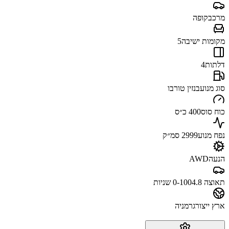
מרכב
קופה
מקומות ישיבה
5
דלתות
4
סוג מנוע
בנזין טורבו
כוח סוס
400 כ״ס
נפח מנוע
2999 סמ״ק
הנעה
AWD
תאוצה 0-100
4.8 שניות
ארץ ייצור
גרמניה