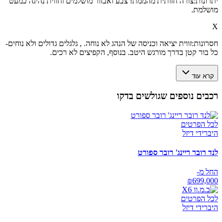
יתרונות:
צורה חזותית מהממת! צבע ואבזור מושלמים וחווית נהיגה כמעט
מושלמת.
X
חסרונות:
זווית יציאה וכניסה של הנהג לא נוחה. , גלגלים גדולים ולא נוחים-
כל בור קטן בדרך מורגש היטב. בנוסף, הקפיצים לא רכים.
קרא עוד
רכבים נוספים שגולשים בדקו
לכל הפרטים
היברידי דיזל
לנד רובר ריינג' רובר ספורט
החל מ-
₪
699,000
לכל הפרטים
היברידי דיזל