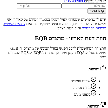
או חייגו עכשיו:
058-7809093
קבלו הצעה
ידוע לי שהפרטים שמסרתי לעיל ייכללו במאגרי המידע של קארזון ואני
מאשר/ת קבלת דיוורים, פרסומות ופניה שיווקית בהתאם
לתנאי השימוש
,
מדיניות הפרטיות
וחוק הגנת הצרכן
חוות דעת קארזון -
מרצדס EQB
התצורה המחושמלת לרכב הפנאי בגודל הבינוני של מרצדס, ה-GLB.
ממוקם מעל ה-EQA הקטן ממנו אך מתחת ל-EQE ול-EQS הבכירים
יותר
יתרונות
איכות חומרים
נוחות נסיעה
ביצועי מנוע
חסרונות