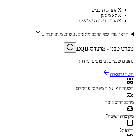
X
התנהגות כביש
X
תא מטען
X
מרווח בשורה שלישית
קראו עוד: למי הרכב מתאים, עיצוב, מנוע ועוד...
מפרט טכני
-
מרצדס EQB
נתונים טכניים, ביצועים ומידות
השוו גרסאות
קטגוריה
SUV קומפקטי פרימיום
מרכב
קרוסאובר
מקומות ישיבה
7
דלתות
5