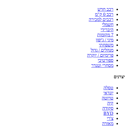
רכב חדש
רכב 0 ק"מ
רכבים למכירה
חשמלי
היברידי
7 מקומות
מיני / ג'יפון
משפחתי
מנהלים / גדול
פרימיום / יוקרה
ספורטיבי
מסחרי וטנדר
יצרנים
טסלה
יונדאי
טויוטה
קיה
סקודה
BYD
צ'רי
מאזדה