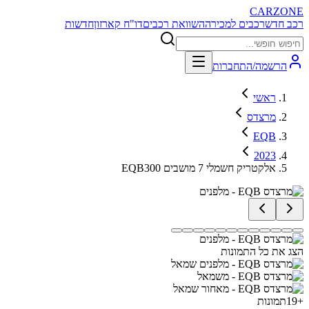
CARZONE
רכב חדש
רכבים למכירה
השוואת רכבים
דו"ח קארזון
חדשות
הרשמה/התחברות
ראשי
מרצדס
EQB
2023
EQB300 אלקטריק חשמלי 7 מושבים
הצג את כל התמונות
+
19
תמונות