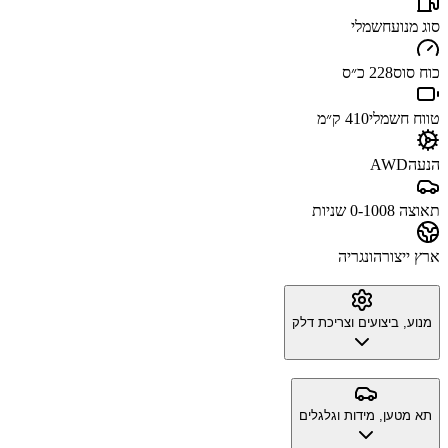
סוג מנוע
חשמלי
כוח סוס
228 כ״ס
טווח חשמלי
410 ק״מ
הנעה
AWD
תאוצה 0-100
8 שניות
ארץ ייצור
הונגריה
מנוע, ביצועים וצריכת דלק
תא מטען, מידות וגלגלים