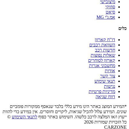
מיצובישי
סוזוקי
סיאט
אמ.ג'י MG
כלים
דו"ח קארזון
השוואת רכבים
חדשות רכב
שאלות נפוצות
קארזון לסוחרים
מחשבוני אגרות
אודות
צור קשר
תנאי שימוש
נגישות
מדיניות פרטיות
דווח שגיאה
*המידע המוצג באתר הינו מידע כללי בלבד שנאסף ממקורות פומביים
שונים. המידע עלול להכיל שגיאות, ליקויים וחוסרים. אין במידע כדי להוות
ייעוץ ו/או המלצה לרכב כלשהו. השימוש באתר כפוף
לתנאי השימוש
©
כל הזכויות שמורות 2026
CARZONE