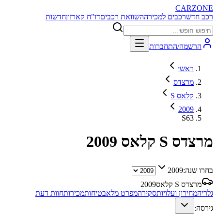
CARZONE
רכב חדש
רכבים למכירה
השוואת רכבים
דו"ח קארזון
חדשות
הרשמה/התחברות
ראשי
מרצדס
S קלאס
2009
S63
מרצדס S קלאס
2009
בחרו שנה:
2009
מרצדס S קלאס
2009
גלריה
מחירון ועלויות
סקירה
מפרט מלא
בטיחות
מכירות
חוות דעת
גירסה: