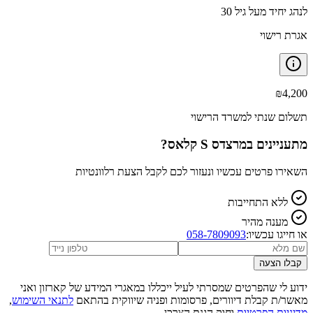
לנהג יחיד מעל גיל 30
אגרת רישוי
₪
4,200
תשלום שנתי למשרד הרישוי
מתעניינים ב
מרצדס S קלאס
?
השאירו פרטים עכשיו ונעזור לכם לקבל הצעת רלוונטיות
ללא התחייבות
מענה מהיר
או חייגו עכשיו:
058-7809093
קבלו הצעה
ידוע לי שהפרטים שמסרתי לעיל ייכללו במאגרי המידע של קארזון ואני
מאשר/ת קבלת דיוורים, פרסומות ופניה שיווקית בהתאם
לתנאי השימוש
,
מדיניות הפרטיות
וחוק הגנת הצרכן