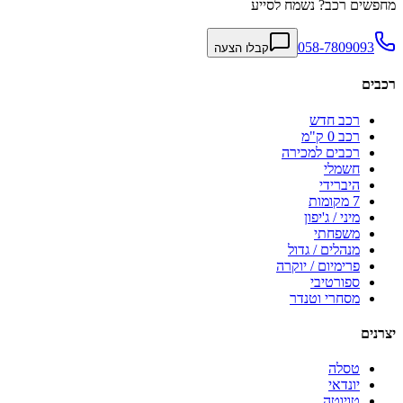
מחפשים רכב? נשמח לסייע
058-7809093
קבלו הצעה
רכבים
רכב חדש
רכב 0 ק"מ
רכבים למכירה
חשמלי
היברידי
7 מקומות
מיני / ג'יפון
משפחתי
מנהלים / גדול
פרימיום / יוקרה
ספורטיבי
מסחרי וטנדר
יצרנים
טסלה
יונדאי
טויוטה