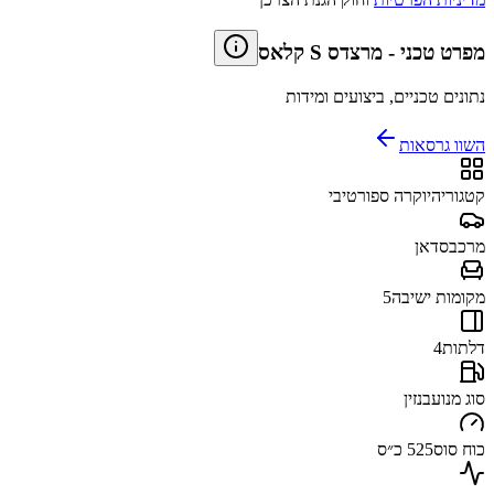
מפרט טכני
-
מרצדס S קלאס
נתונים טכניים, ביצועים ומידות
השוו גרסאות
קטגוריה
יוקרה ספורטיבי
מרכב
סדאן
מקומות ישיבה
5
דלתות
4
סוג מנוע
בנזין
כוח סוס
525 כ״ס