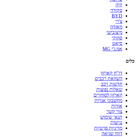
קיה
סקודה
BYD
צ'רי
מאזדה
מיצובישי
סוזוקי
סיאט
אמ.ג'י MG
כלים
דו"ח קארזון
השוואת רכבים
חדשות רכב
שאלות נפוצות
קארזון לסוחרים
מחשבוני אגרות
אודות
צור קשר
תנאי שימוש
נגישות
מדיניות פרטיות
דווח שגיאה