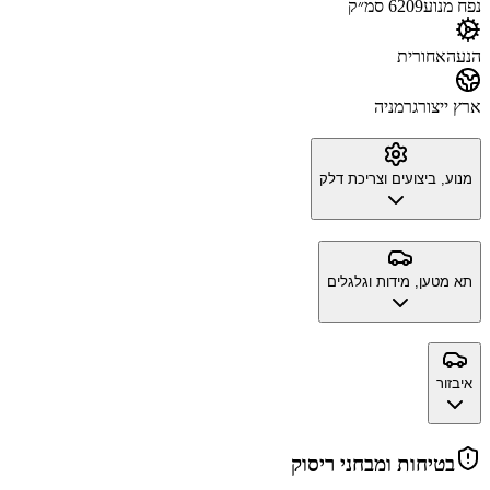
נפח מנוע
6209 סמ״ק
הנעה
אחורית
ארץ ייצור
גרמניה
מנוע, ביצועים וצריכת דלק
תא מטען, מידות וגלגלים
איבזור
בטיחות ומבחני ריסוק