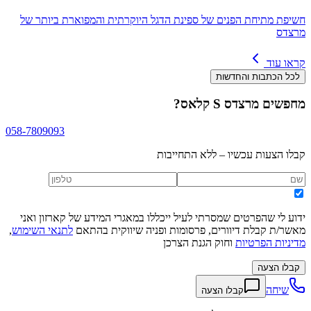
חשיפת מתיחת הפנים של ספינת הדגל היוקרתית והמפוארת ביותר של
מרצדס
קראו עוד
לכל הכתבות והחדשות
מחפשים
מרצדס S קלאס
?
058-7809093
קבלו הצעות עכשיו – ללא התחייבות
ידוע לי שהפרטים שמסרתי לעיל ייכללו במאגרי המידע של קארזון ואני
מאשר/ת קבלת דיוורים, פרסומות ופניה שיווקית בהתאם
לתנאי השימוש
,
מדיניות הפרטיות
וחוק הגנת הצרכן
קבלו הצעה
שיחה
קבלו הצעה