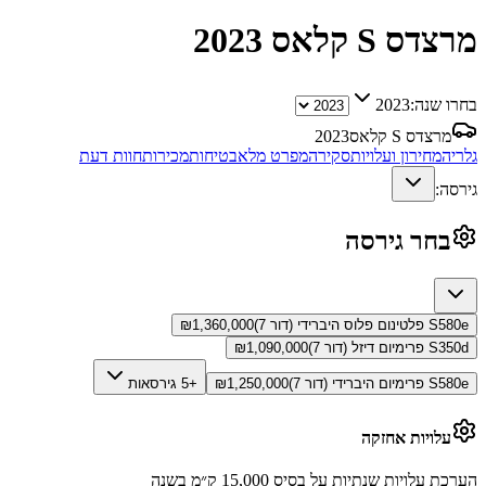
מרצדס S קלאס
2023
בחרו שנה:
2023
מרצדס S קלאס
2023
גלריה
מחירון ועלויות
סקירה
מפרט מלא
בטיחות
מכירות
חוות דעת
גירסה:
בחר גירסה
S580e פלטינום פלוס היברידי (דור 7)
1,360,000
₪
S350d פרימיום דיזל (דור 7)
1,090,000
₪
S580e פרימיום היברידי (דור 7)
1,250,000
₪
+5 גירסאות
עלויות אחזקה
הערכת עלויות שנתיות על בסיס 15,000 ק״מ בשנה