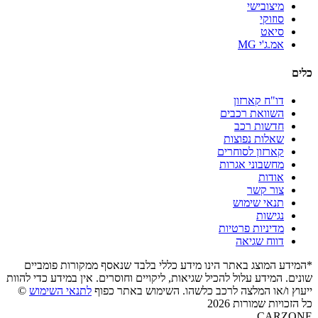
מיצובישי
סוזוקי
סיאט
אמ.ג'י MG
כלים
דו"ח קארזון
השוואת רכבים
חדשות רכב
שאלות נפוצות
קארזון לסוחרים
מחשבוני אגרות
אודות
צור קשר
תנאי שימוש
נגישות
מדיניות פרטיות
דווח שגיאה
*המידע המוצג באתר הינו מידע כללי בלבד שנאסף ממקורות פומביים
שונים. המידע עלול להכיל שגיאות, ליקויים וחוסרים. אין במידע כדי להוות
ייעוץ ו/או המלצה לרכב כלשהו. השימוש באתר כפוף
לתנאי השימוש
©
כל הזכויות שמורות 2026
CARZONE