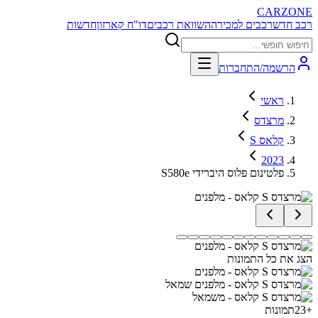
CARZONE
רכב חדש
רכבים למכירה
השוואת רכבים
דו"ח קארזון
חדשות
הרשמה/התחברות
ראשי
מרצדס
S קלאס
2023
S580e פלטינום פלוס היברידי
הצג את כל התמונות
+
23
תמונות