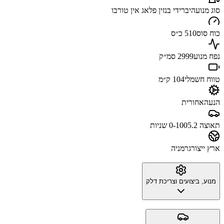
סוג מנוע
היברידי בנזין פלאג אין טורבו
כוח סוס
510 כ״ס
נפח מנוע
2999 סמ״ק
טווח חשמלי
104 ק״מ
הנעה
אחורית
תאוצה 0-100
5.2 שניות
ארץ ייצור
גרמניה
מנוע, ביצועים וצריכת דלק