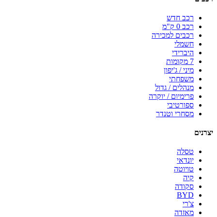
רכב חדש
רכב 0 ק"מ
רכבים למכירה
חשמלי
היברידי
7 מקומות
מיני / ג'יפון
משפחתי
מנהלים / גדול
פרימיום / יוקרה
ספורטיבי
מסחרי וטנדר
יצרנים
טסלה
יונדאי
טויוטה
קיה
סקודה
BYD
צ'רי
מאזדה