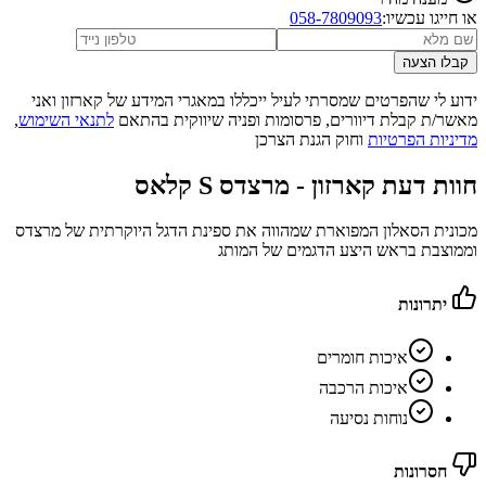
או חייגו עכשיו:
058-7809093
קבלו הצעה
ידוע לי שהפרטים שמסרתי לעיל ייכללו במאגרי המידע של קארזון ואני
מאשר/ת קבלת דיוורים, פרסומות ופניה שיווקית בהתאם
לתנאי השימוש
,
מדיניות הפרטיות
וחוק הגנת הצרכן
חוות דעת קארזון -
מרצדס S קלאס
מכונית הסאלון המפוארת שמהווה את ספינת הדגל היוקרתית של מרצדס
וממוצבת בראש היצע הדגמים של המותג
יתרונות
איכות חומרים
איכות הרכבה
נוחות נסיעה
חסרונות