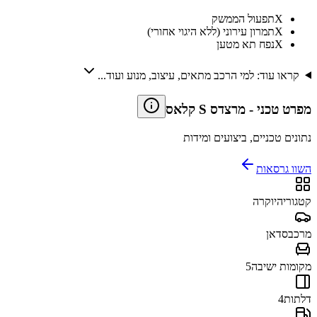
X
תפעול הממשק
X
תמרון עירוני (ללא היגוי אחורי)
X
נפח תא מטען
קראו עוד: למי הרכב מתאים, עיצוב, מנוע ועוד...
מפרט טכני
-
מרצדס S קלאס
נתונים טכניים, ביצועים ומידות
השוו גרסאות
קטגוריה
יוקרה
מרכב
סדאן
מקומות ישיבה
5
דלתות
4