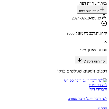
5
מתוך
2
חוות דעת
הוסף חוות דעת
אנונימי
•
2024-02-18
יתרונות:
רכב נוח מפנק s580
X
חסרונות:
ארוך מידי
עוד חוות דעת (
3
)
רכבים נוספים שגולשים בדקו
לכל הפרטים
היברידי דיזל
לנד רובר ריינג' רובר ספורט
החל מ-