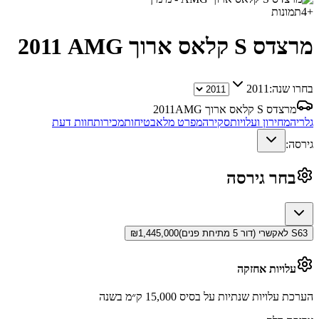
+
4
תמונות
מרצדס S קלאס ארוך AMG
2011
בחרו שנה:
2011
מרצדס S קלאס ארוך AMG
2011
גלריה
מחירון ועלויות
סקירה
מפרט מלא
בטיחות
מכירות
חוות דעת
גירסה:
בחר גירסה
S63 לאקשרי (דור 5 מתיחת פנים)
1,445,000
₪
עלויות אחזקה
הערכת עלויות שנתיות על בסיס 15,000 ק״מ בשנה