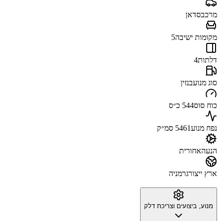
מרכב
סדאן
מקומות ישיבה
5
דלתות
4
סוג מנוע
בנזין
כוח סוס
544 כ״ס
נפח מנוע
5461 סמ״ק
הנעה
אחורית
ארץ ייצור
גרמניה
מנוע, ביצועים וצריכת דלק