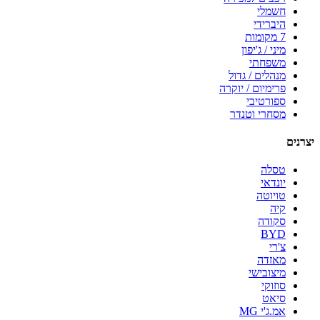
חשמלי
היברידי
7 מקומות
מיני / ג'יפון
משפחתי
מנהלים / גדול
פרימיום / יוקרה
ספורטיבי
מסחרי וטנדר
יצרנים
טסלה
יונדאי
טויוטה
קיה
סקודה
BYD
צ'רי
מאזדה
מיצובישי
סוזוקי
סיאט
אמ.ג'י MG