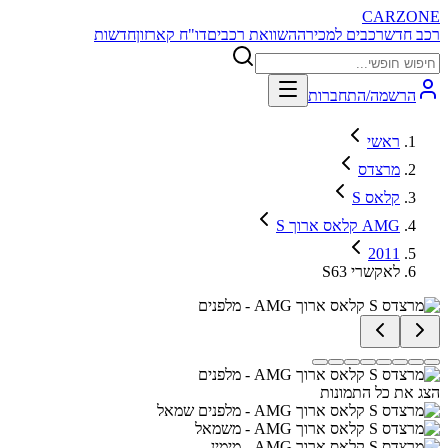
CARZONE
רכב חדש
רכבים למכירה
השוואת רכבים
דו"ח קארזון
חדשות
הרשמה/התחברות
ראשי
מרצדס
S קלאס
S קלאס ארוך AMG
2011
S63 לאקשרי
הצג את כל התמונות