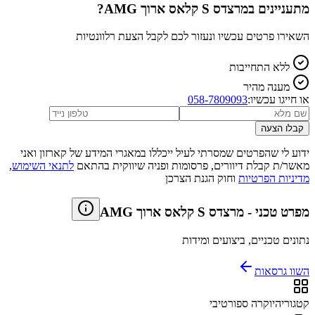
מתעניינים ב
מרצדס S קלאס ארוך AMG
?
השאירו פרטים עכשיו ונעזור לכם לקבל הצעת רלוונטיות
ללא התחייבות
מענה מהיר
או חייגו עכשיו:
058-7809093
קבלו הצעה
ידוע לי שהפרטים שמסרתי לעיל ייכללו במאגרי המידע של קארזון ואני
מאשר/ת קבלת דיוורים, פרסומות ופניה שיווקית בהתאם
לתנאי השימוש
,
מדיניות הפרטיות
וחוק הגנת הצרכן
מפרט טכני
-
מרצדס S קלאס ארוך AMG
נתונים טכניים, ביצועים ומידות
השוו גרסאות
קטגוריה
יוקרה ספורטיבי