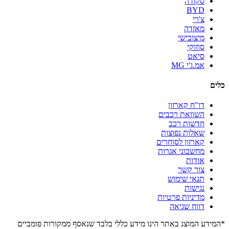
סקודה
BYD
צ'רי
מאזדה
מיצובישי
סוזוקי
סיאט
אמ.ג'י MG
כלים
דו"ח קארזון
השוואת רכבים
חדשות רכב
שאלות נפוצות
קארזון לסוחרים
מחשבוני אגרות
אודות
צור קשר
תנאי שימוש
נגישות
מדיניות פרטיות
דווח שגיאה
*המידע המוצג באתר הינו מידע כללי בלבד שנאסף ממקורות פומביים