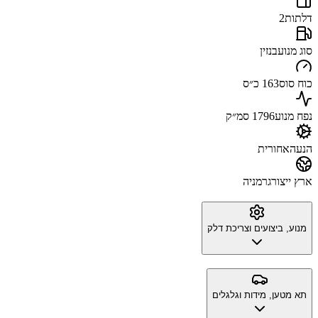
דלתות
2
סוג מנוע
בנזין
כוח סוס
163 כ״ס
נפח מנוע
1796 סמ״ק
הנעה
אחורית
ארץ ייצור
גרמניה
מנוע, ביצועים וצריכת דלק
תא מטען, מידות וגלגלים