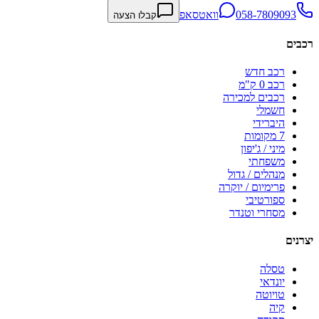
058-7809093
וואטסאפ
קבלו הצעה
רכבים
רכב חדש
רכב 0 ק"מ
רכבים למכירה
חשמלי
היברידי
7 מקומות
מיני / ג'יפון
משפחתי
מנהלים / גדול
פרימיום / יוקרה
ספורטיבי
מסחרי וטנדר
יצרנים
טסלה
יונדאי
טויוטה
קיה