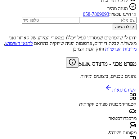
מענה מהיר
או חייגו עכשיו:
058-7809093
קבלו הצעה
ידוע לי שהפרטים שמסרתי לעיל ייכללו במאגרי המידע של קארזון ואני
מאשר/ת קבלת דיוורים, פרסומות ופניה שיווקית בהתאם
לתנאי השימוש
,
מדיניות הפרטיות
וחוק הגנת הצרכן
מפרט טכני
-
מרצדס SLK
נתונים טכניים, ביצועים ומידות
השוו גרסאות
קטגוריה
מכונית ספורט יוקרתית
מרכב
רודסטאר
מקומות ישיבה
2