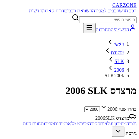
CARZONE
רכב חדש
רכבים למכירה
השוואת רכבים
דו"ח קארזון
חדשות
הרשמה/התחברות
ראשי
מרצדס
SLK
2006
SLK200k
מרצדס SLK
2006
בחרו שנה:
2006
מרצדס SLK
2006
גלריה
מחירון ועלויות
סקירה
מפרט מלא
בטיחות
מכירות
חוות דעת
גירסה: