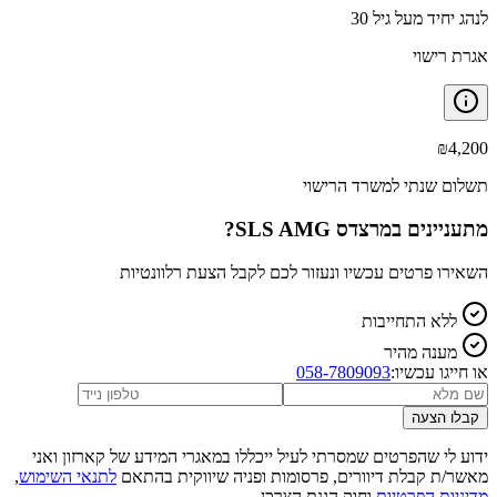
לנהג יחיד מעל גיל 30
אגרת רישוי
₪
4,200
תשלום שנתי למשרד הרישוי
מתעניינים ב
מרצדס SLS AMG
?
השאירו פרטים עכשיו ונעזור לכם לקבל הצעת רלוונטיות
ללא התחייבות
מענה מהיר
או חייגו עכשיו:
058-7809093
קבלו הצעה
ידוע לי שהפרטים שמסרתי לעיל ייכללו במאגרי המידע של קארזון ואני
מאשר/ת קבלת דיוורים, פרסומות ופניה שיווקית בהתאם
לתנאי השימוש
,
מדיניות הפרטיות
וחוק הגנת הצרכן