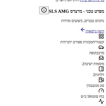
מפרט טכני
-
מרצדס SLS AMG
נתונים טכניים, ביצועים ומידות
השוו גרסאות
קטגוריה
מכונית ספורט יוקרתית
מרכב
קופה
מקומות ישיבה
2
דלתות
2
סוג מנוע
בנזין
כוח סוס
591 כ״ס