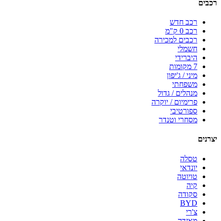
רכבים
רכב חדש
רכב 0 ק"מ
רכבים למכירה
חשמלי
היברידי
7 מקומות
מיני / ג'יפון
משפחתי
מנהלים / גדול
פרימיום / יוקרה
ספורטיבי
מסחרי וטנדר
יצרנים
טסלה
יונדאי
טויוטה
קיה
סקודה
BYD
צ'רי
מאזדה