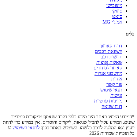
מיצובישי
סוזוקי
סיאט
אמ.ג'י MG
כלים
דו"ח קארזון
השוואת רכבים
חדשות רכב
שאלות נפוצות
קארזון לסוחרים
מחשבוני אגרות
אודות
צור קשר
תנאי שימוש
נגישות
מדיניות פרטיות
דווח שגיאה
*המידע המוצג באתר הינו מידע כללי בלבד שנאסף ממקורות פומביים
שונים. המידע עלול להכיל שגיאות, ליקויים וחוסרים. אין במידע כדי להוות
ייעוץ ו/או המלצה לרכב כלשהו. השימוש באתר כפוף
לתנאי השימוש
©
כל הזכויות שמורות 2026