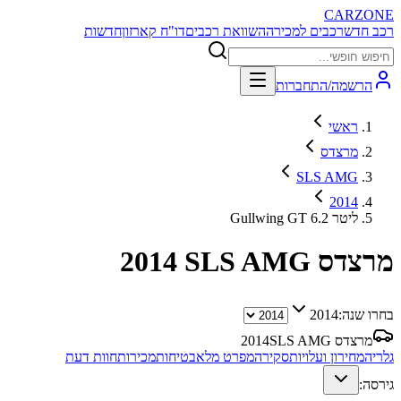
CARZONE
רכב חדש
רכבים למכירה
השוואת רכבים
דו"ח קארזון
חדשות
הרשמה/התחברות
ראשי
מרצדס
SLS AMG
2014
Gullwing GT 6.2 ליטר
מרצדס SLS AMG
2014
בחרו שנה:
2014
מרצדס SLS AMG
2014
גלריה
מחירון ועלויות
סקירה
מפרט מלא
בטיחות
מכירות
חוות דעת
גירסה: