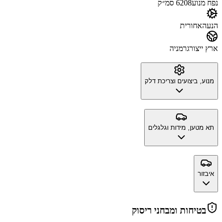
נפח מנוע
6208 סמ״ק
הנעה
אחורית
ארץ ייצור
גרמניה
מנוע, ביצועים וצריכת דלק
תא מטען, מידות וגלגלים
איבזור
בטיחות ומבחני ריסוק