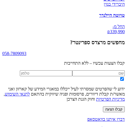
היברידי בנזין
טויוטה היילנדר
החל מ-
₪
339,990
מחפשים
מרצדס ספרינטר
?
058-7809093
קבלו הצעות עכשיו – ללא התחייבות
ידוע לי שהפרטים שמסרתי לעיל ייכללו במאגרי המידע של קארזון ואני
מאשר/ת קבלת דיוורים, פרסומות ופניה שיווקית בהתאם
לתנאי השימוש
,
מדיניות הפרטיות
וחוק הגנת הצרכן
קבלו הצעה
דברו איתנו בוואטסאפ