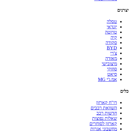
יצרנים
טסלה
יונדאי
טויוטה
קיה
סקודה
BYD
צ'רי
מאזדה
מיצובישי
סוזוקי
סיאט
אמ.ג'י MG
כלים
דו"ח קארזון
השוואת רכבים
חדשות רכב
שאלות נפוצות
קארזון לסוחרים
מחשבוני אגרות