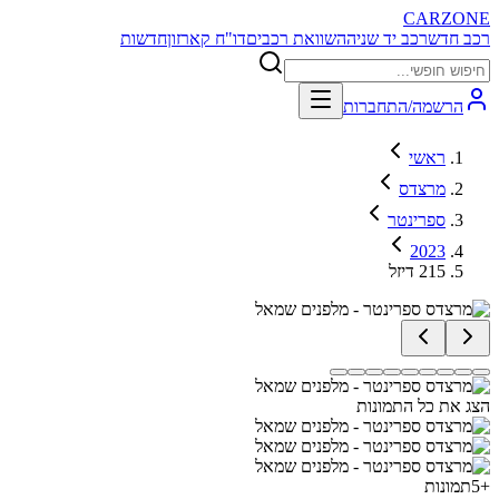
CARZONE
רכב חדש
רכב יד שניה
השוואת רכבים
דו"ח קארזון
חדשות
הרשמה/התחברות
ראשי
מרצדס
ספרינטר
2023
215 דיזל
הצג את כל התמונות
+
5
תמונות