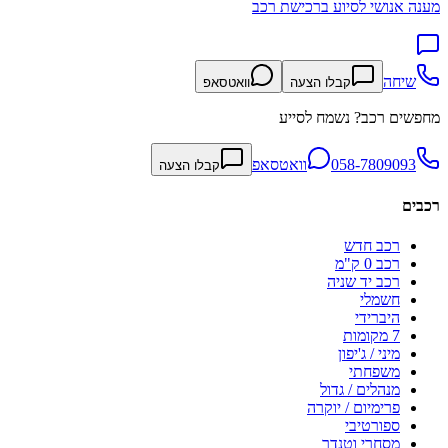
מענה אנושי לסיוע ברכישת רכב
שיחה
קבלו הצעה
וואטסאפ
מחפשים רכב? נשמח לסייע
058-7809093
וואטסאפ
קבלו הצעה
רכבים
רכב חדש
רכב 0 ק"מ
רכב יד שניה
חשמלי
היברידי
7 מקומות
מיני / ג'יפון
משפחתי
מנהלים / גדול
פרימיום / יוקרה
ספורטיבי
מסחרי וטנדר