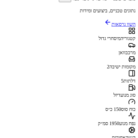
נתונים טכניים, ביצועים ומידות
השוו גרסאות
קטגוריה
מיסחרי גדול
מרכב
וואן
מקומות ישיבה
2
דלתות
5
סוג מנוע
דיזל
כוח סוס
150 כ״ס
נפח מנוע
1950 סמ״ק
הנעה
אחורית