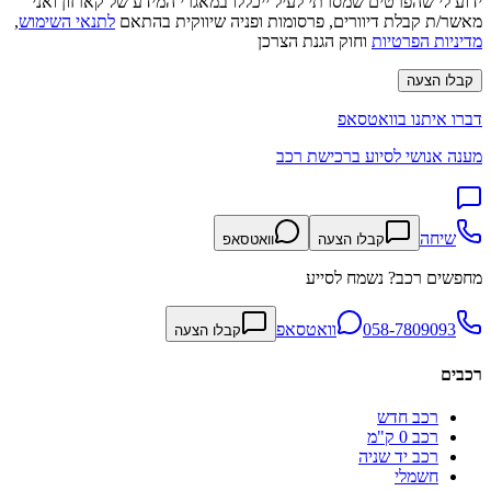
ידוע לי שהפרטים שמסרתי לעיל ייכללו במאגרי המידע של קארזון ואני
מאשר/ת קבלת דיוורים, פרסומות ופניה שיווקית בהתאם
לתנאי השימוש
,
מדיניות הפרטיות
וחוק הגנת הצרכן
קבלו הצעה
דברו איתנו בוואטסאפ
מענה אנושי לסיוע ברכישת רכב
שיחה
קבלו הצעה
וואטסאפ
מחפשים רכב? נשמח לסייע
058-7809093
וואטסאפ
קבלו הצעה
רכבים
רכב חדש
רכב 0 ק"מ
רכב יד שניה
חשמלי