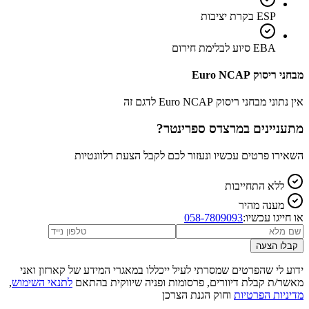
ESP בקרת יציבות
EBA סיוע לבלימת חירום
מבחני ריסוק Euro NCAP
אין נתוני מבחני ריסוק Euro NCAP לדגם זה
מתעניינים ב
מרצדס ספרינטר
?
השאירו פרטים עכשיו ונעזור לכם לקבל הצעת רלוונטיות
ללא התחייבות
מענה מהיר
או חייגו עכשיו:
058-7809093
קבלו הצעה
ידוע לי שהפרטים שמסרתי לעיל ייכללו במאגרי המידע של קארזון ואני
מאשר/ת קבלת דיוורים, פרסומות ופניה שיווקית בהתאם
לתנאי השימוש
,
מדיניות הפרטיות
וחוק הגנת הצרכן