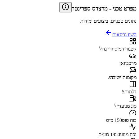
מפרט טכני
-
מרצדס ספרינטר
נתונים טכניים, ביצועים ומידות
השוו גרסאות
קטגוריה
מיסחרי גדול
מרכב
וואן
מקומות ישיבה
2
דלתות
5
סוג מנוע
דיזל
כוח סוס
150 כ״ס
נפח מנוע
1950 סמ״ק