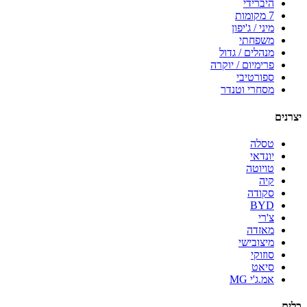
היברידי
7 מקומות
מיני / ג'יפון
משפחתי
מנהלים / גדול
פרימיום / יוקרה
ספורטיבי
מסחרי וטנדר
יצרנים
טסלה
יונדאי
טויוטה
קיה
סקודה
BYD
צ'רי
מאזדה
מיצובישי
סוזוקי
סיאט
אמ.ג'י MG
כלים