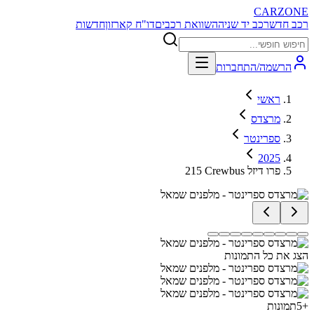
CARZONE
רכב חדש
רכב יד שניה
השוואת רכבים
דו"ח קארזון
חדשות
הרשמה/התחברות
ראשי
מרצדס
ספרינטר
2025
215 Crewbus פרו דיזל
הצג את כל התמונות
+
5
תמונות