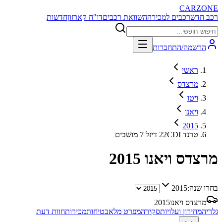
CARZONE
רכב חדש
רכבים למכירה
השוואת רכבים
דו"ח קארזון
חדשות
הרשמה/התחברות
ראשי
מרצדס
ויטו
ויאנו
2015
טרנד 22CDI דיזל 7 מושבים
מרצדס ויאנו
2015
בחרו שנה:
2015
מרצדס ויאנו
2015
גלריה
מחירון ועלויות
סקירה
מפרט מלא
בטיחות
מכירות
חוות דעת