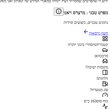
ידוע לי שהפרטים שמסרתי לעיל ייכללו במאגרי המידע של קארזון ואני מאש
מפרט טכני
-
מרצדס ויאנו
נתונים טכניים, ביצועים ומידות
השוו גרסאות
קטגוריה
מיסחרי בינוני יוקרה
מרכב
וואן
מקומות ישיבה
7
דלתות
5
סוג מנוע
דיזל
כוח סוס
163 כ״ס