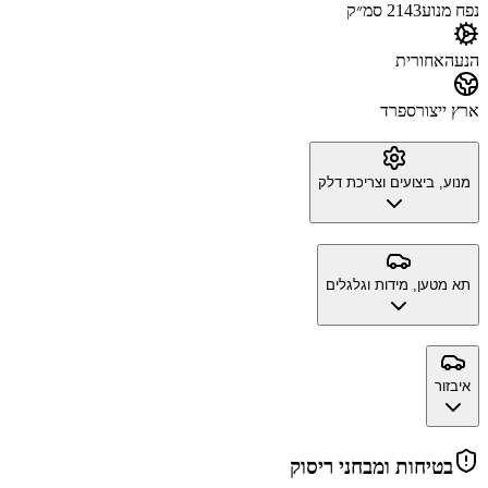
נפח מנוע
2143 סמ״ק
הנעה
אחורית
ארץ ייצור
ספרד
מנוע, ביצועים וצריכת דלק
תא מטען, מידות וגלגלים
איבזור
בטיחות ומבחני ריסוק