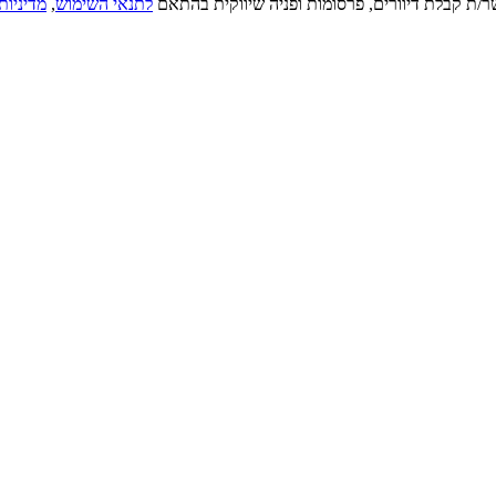
ר/ת קבלת דיוורים, פרסומות ופניה שיווקית בהתאם
לתנאי השימוש
,
מדיניות