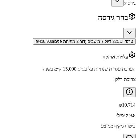
גירסה:
בחר גירסה
טרנד 22CDI דיזל 7 מושבים (דור 2 מתיחת פנים)
418,900
₪
עלויות אחזקה
הערכת עלויות שנתיות על בסיס 15,000 ק״מ בשנה
צריכת דלק
₪
10,714
9.8 ק״מ/ל׳
ביטוח מקיף ממוצע