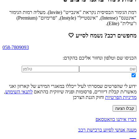
רמת הגימור הבסיסית נקראת "אינבייט" (Invite). מעליה רמות הגימור
"אינטנס" (Intense), "אינסטייל" (Instyle), "פרימיום" (Premium)
ו"עילית" (Elite).
מחפשים רכב? נשמח לסייע
🤍
058-7809093
הכניסו שם וטלפון ונחזור אליכם בהקדם:
ידוע לי שהפרטים שמסרתי לעיל ייכללו במאגרי המידע של קארזון ואני
מאשר/ת קבלת דיוורים, פרסומות ופניה שיווקית בהתאם
לתנאי השימוש
,
מדיניות הפרטיות
וחוק הגנת הצרכן
קבלו הצעה
דברו איתנו בוואטסאפ
מענה אנושי לסיוע ברכישת רכב