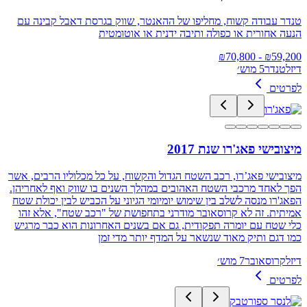
טנדר עבודה קשוח, מחליפו של ההאנטר, שווק בגרסת דאבל קבינה עם
הנעה אחורית או כפולה ותיבה ידנית או אוטומטית
70,800
- ₪
₪
59,200
דיזל
טנדר
5 מוש׳
לפרטים
מיצובישי פאג'רו שנת 2017
מיצובישי פאג’רו, רכב השטח הגדול והקשוח, על כל מכלוליו הרבים, אשר
הפך לאחד מרכבי השטח האהובים במהלך השנים בו שווק ואף לאחריהן.
הפאג'רו מנסה לשלב בין שימוש יומיומי הגיוני על הכביש לבין יכולת שטח
אמיתית. זה לא קרוסאובר מודרני בתחפושת של "רכב שטח", אלא זהו
כלי שטח עם יומרה תפקודית, גם אם בשנים האחרונות הוא כבר מרגיש
כמו דגם ותיק מאוד שנשאר על המדף יותר מדי זמן
דיזל
קרוסאובר
7 מוש׳
לפרטים