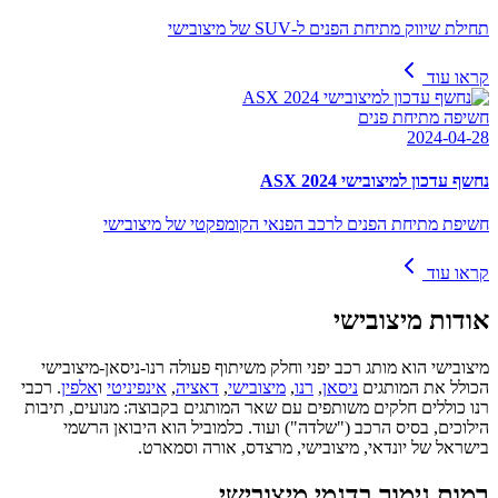
תחילת שיווק מתיחת הפנים ל-SUV של מיצובישי
קראו עוד
חשיפה מתיחת פנים
2024-04-28
נחשף עדכון למיצובישי ASX 2024
חשיפת מתיחת הפנים לרכב הפנאי הקומפקטי של מיצובישי
קראו עוד
אודות
מיצובישי
מיצובישי הוא מותג רכב יפני וחלק משיתוף פעולה רנו-ניסאן-מיצובישי
הכולל את המותגים
ניסאן
,
רנו
,
מיצובישי
,
דאציה
,
אינפיניטי
ו
אלפין
. רכבי
רנו כוללים חלקים משותפים עם שאר המותגים בקבוצה: מנועים, תיבות
הילוכים, בסיס הרכב ("שלדה") ועוד. כלמוביל הוא היבואן הרשמי
בישראל של יונדאי, מיצובישי, מרצדס, אורה וסמארט.
רמות גימור בדגמי מיצובישי