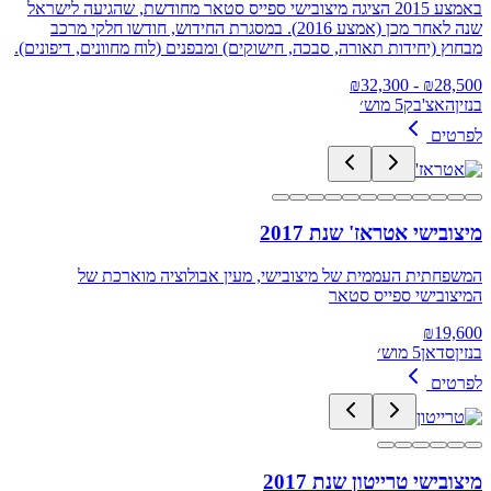
באמצע 2015 הציגה מיצובישי ספייס סטאר מחודשת, שהגיעה לישראל
שנה לאחר מכן (אמצע 2016). במסגרת החידוש, חודשו חלקי מרכב
מבחוץ (יחידות תאורה, סבכה, חישוקים) ומבפנים (לוח מחוונים, דיפונים).
32,300
- ₪
₪
28,500
בנזין
האצ'בק
5 מוש׳
לפרטים
מיצובישי אטראז' שנת 2017
המשפחתית העממית של מיצובישי, מעין אבולוציה מוארכת של
המיצובישי ספייס סטאר
₪
19,600
בנזין
סדאן
5 מוש׳
לפרטים
מיצובישי טרייטון שנת 2017