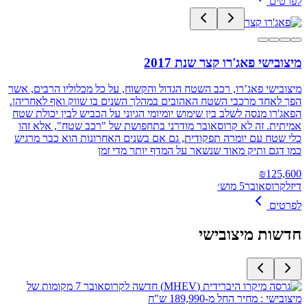
לפרטים
מיצובישי פאג'רו קצר שנת 2017
מיצובישי פאג’רו, רכב השטח הגדול והקשוח, על כל מכלוליו הרבים, אשר
הפך לאחד מרכבי השטח האהובים במהלך השנים בו שווק ואף לאחריהן.
הפאג'רו מנסה לשלב בין שימוש יומיומי הגיוני על הכביש לבין יכולת שטח
אמיתית. זה לא קרוסאובר מודרני בתחפושת של "רכב שטח", אלא זהו
כלי שטח עם יומרה תפקודית, גם אם בשנים האחרונות הוא כבר מרגיש
כמו דגם ותיק מאוד שנשאר על המדף יותר מדי זמן
₪
125,600
דיזל
קרוסאובר
5 מוש׳
לפרטים
חדשות
מיצובישי