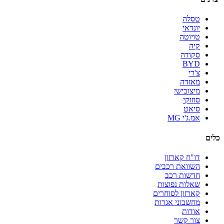
טסלה
יונדאי
טויוטה
קיה
סקודה
BYD
צ'רי
מאזדה
מיצובישי
סוזוקי
סיאט
אמ.ג'י MG
כלים
דו"ח קארזון
השוואת רכבים
חדשות רכב
שאלות נפוצות
קארזון לסוחרים
מחשבוני אגרות
אודות
צור קשר