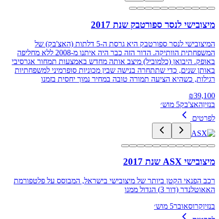
מיצובישי לנסר ספורטבק שנת 2017
המיצובישי לנסר ספורטבק היא גרסת ה-5 דלתות (האצ'בק) של
המשפחתית הוותיקה. הדור הזה כבר היה איתנו מ-2008 ללא מחליפה
באופק. היבואן (כלמוביל) מיצב אותה מחדש באמצעות תמחור אגרסיבי
באותן שנים, כדי שתתחרה בנישה שבין מכוניות סופרמיני למשפחתיות
רגילות, כשהיא הציעה תמורה טובה במחיר נמוך יחסית בזמנו
₪
39,100
בנזין
האצ'בק
5 מוש׳
לפרטים
מיצובישי ASX שנת 2017
רכב הפנאי הקטן ביותר של מיצובישי בישראל, המבוסס על פלטפורמת
האאוטלנדר (דור 3) הגדול ממנו
בנזין
קרוסאובר
5 מוש׳