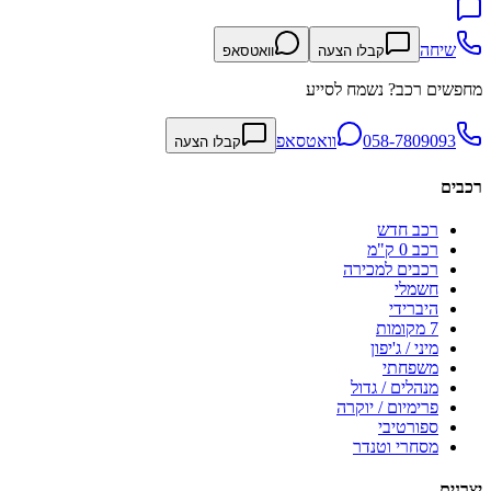
שיחה
קבלו הצעה
וואטסאפ
מחפשים רכב? נשמח לסייע
058-7809093
וואטסאפ
קבלו הצעה
רכבים
רכב חדש
רכב 0 ק"מ
רכבים למכירה
חשמלי
היברידי
7 מקומות
מיני / ג'יפון
משפחתי
מנהלים / גדול
פרימיום / יוקרה
ספורטיבי
מסחרי וטנדר
יצרנים