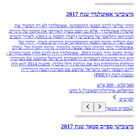
מיצובישי אאוטלנדר שנת 2017
הדור שלישי לרכב הפנאי הקומפקטי. אאוטלדנר לא רק המשיך את
שושלת אאוטלנדר, אלא גם תפס בשוק האירופי את מקומו של גרנדיס,
המיניוואן הקלאסי של מיצובישי (ייצורו הופסק ב-2011). לאורך השנים
ועם העלייה בדגמי הפנאי הקומפקטיים הקיימים בשוק, ייחודו של
אאוטלנדר נותר בהיותו בעל שבעה מקומות, מרווח יחסית וזול. שילוב
שהיה נחשב נדיר בשנת 2013. אאוטלנדר היה לדגם חלוץ בשני מקרים -
הוא היה מהדגמים העממיים הראשונים בישראל שהוצעו עם מערכות
בטיחות מתקדמות (גם אם בגרסת דיזל בלבד), ומשנת 2014 הוא היה
לדגם העממי השני בישראל שהוצע עם מערכת הנעה היברידית
נטענת-רשת (PHEV)
74,300
- ₪
₪
59,500
בנזין
פלאג-אין
דיזל
קרוסאובר
5-7 מוש׳
לפרטים
מיצובישי ספייס סטאר שנת 2017