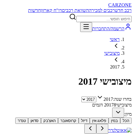
CARZONE
רכב חדש
רכבים למכירה
השוואת רכבים
דו"ח קארזון
חדשות
הרשמה/התחברות
ראשי
מיצובישי
2017
מיצובישי
2017
בחרו שנה:
2017
מיצובישי
8
2017
דגמים
מיון:
הכל
בנזין
פלאג-אין
דיזל
קרוסאובר
האצ'בק
סדאן
טנדר