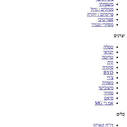
משפחתי
מנהלים / גדול
פרימיום / יוקרה
ספורטיבי
מסחרי וטנדר
יצרנים
טסלה
יונדאי
טויוטה
קיה
סקודה
BYD
צ'רי
מאזדה
מיצובישי
סוזוקי
סיאט
אמ.ג'י MG
כלים
דו"ח קארזון