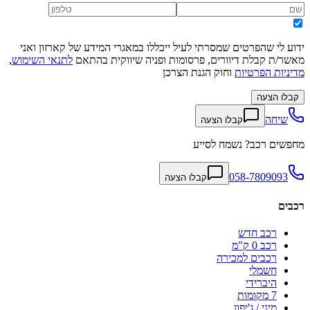
ידוע לי שהפרטים שמסרתי לעיל ייכללו במאגרי המידע של קארזון ואני
מאשר/ת קבלת דיוורים, פרסומות ופניה שיווקית בהתאם
לתנאי השימוש
,
מדיניות הפרטיות
וחוק הגנת הצרכן
קבלו הצעה
שיחה
קבלו הצעה
מחפשים רכב? נשמח לסייע
058-7809093
קבלו הצעה
רכבים
רכב חדש
רכב 0 ק"מ
רכבים למכירה
חשמלי
היברידי
7 מקומות
מיני / ג'יפון