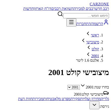
CARZONE
רכב חדש
רכבים למכירה
השוואת רכבים
דו"ח קארזון
חדשות
הרשמה/התחברות
ראשי
מיצובישי
קולט
2001
אלגנס 1.6 ליטר
מיצובישי קולט
2001
בחרו שנה:
2001
מיצובישי קולט
2001
גלריה
מחירון ועלויות
סקירה
מפרט מלא
בטיחות
מכירות
חוות דעת
גירסה: