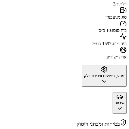
דלתות
3
סוג מנוע
בנזין
כוח סוס
103 כ״ס
נפח מנוע
1597 סמ״ק
ארץ ייצור
יפן
מנוע, ביצועים וצריכת דלק
איבזור
בטיחות ומבחני ריסוק