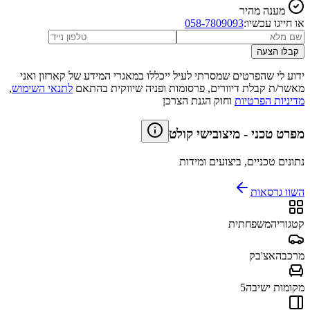
מענה מהיר
או חייגו עכשיו:
058-7809093
קבלו הצעה
ידוע לי שהפרטים שמסרתי לעיל ייכללו במאגרי המידע של קארזון ואני
מאשר/ת קבלת דיוורים, פרסומות ופניה שיווקית בהתאם
לתנאי השימוש
,
מדיניות הפרטיות
וחוק הגנת הצרכן
מפרט טכני
-
מיצובישי קולט
נתונים טכניים, ביצועים ומידות
השוו גרסאות
קטגוריה
משפחתית
מרכב
האצ'בק
מקומות ישיבה
5