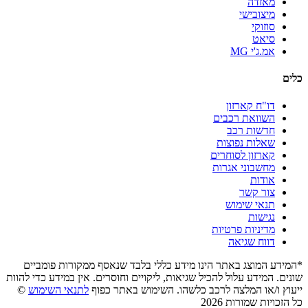
מאזדה
מיצובישי
סוזוקי
סיאט
אמ.ג'י MG
כלים
דו"ח קארזון
השוואת רכבים
חדשות רכב
שאלות נפוצות
קארזון לסוחרים
מחשבוני אגרות
אודות
צור קשר
תנאי שימוש
נגישות
מדיניות פרטיות
דווח שגיאה
*המידע המוצג באתר הינו מידע כללי בלבד שנאסף ממקורות פומביים
שונים. המידע עלול להכיל שגיאות, ליקויים וחוסרים. אין במידע כדי להוות
ייעוץ ו/או המלצה לרכב כלשהו. השימוש באתר כפוף
לתנאי השימוש
©
כל הזכויות שמורות 2026