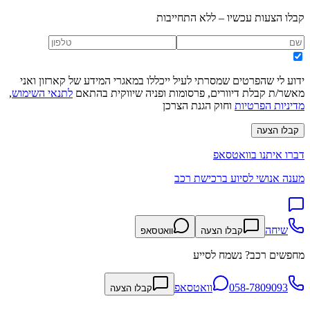
קבלו הצעות עכשיו – ללא התחייבות
ידוע לי שהפרטים שמסרתי לעיל ייכללו במאגרי המידע של קארזון ואני
מאשר/ת קבלת דיוורים, פרסומות ופניה שיווקית בהתאם
לתנאי השימוש
,
מדיניות הפרטיות
וחוק הגנת הצרכן
קבלו הצעה
דברו איתנו בוואטסאפ
מענה אנושי לסיוע ברכישת רכב
שיחה
קבלו הצעה
וואטסאפ
מחפשים רכב? נשמח לסייע
058-7809093
וואטסאפ
קבלו הצעה