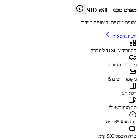
מפרט טכני
-
NIO eS8
נתונים טכניים, ביצועים ומידות
השוו גרסאות
קטגוריה
SUV גדול יוקרה
מרכב
קרוסאובר
מקומות ישיבה
6
דלתות
5
סוג מנוע
חשמלי
כוח סוס
653 כ״ס
טווח חשמלי
503 ק״מ