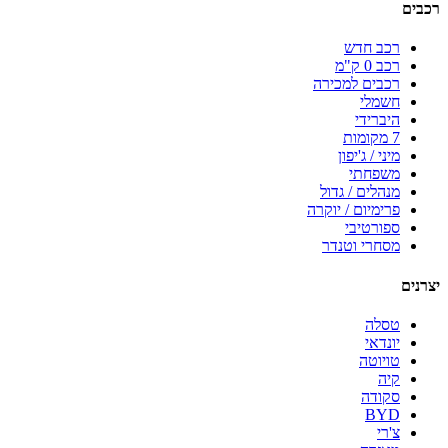
רכבים
רכב חדש
רכב 0 ק"מ
רכבים למכירה
חשמלי
היברידי
7 מקומות
מיני / ג'יפון
משפחתי
מנהלים / גדול
פרימיום / יוקרה
ספורטיבי
מסחרי וטנדר
יצרנים
טסלה
יונדאי
טויוטה
קיה
סקודה
BYD
צ'רי