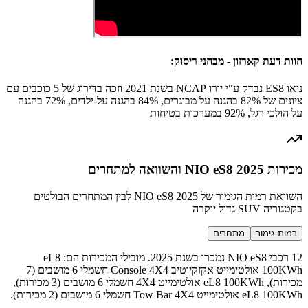
חוות דעת קארזון - מבחני ריסוק:
ניאו ES8 נבדק ע"י יורו NCAP בשנת 2021 וזכה בדירוג של 5 כוכבים עם
ציונים של 82% בהגנה על מבוגרים, 84% בהגנה על-ילדים, 72% בהגנה
על הולכי רגל, 92% במערכות בטיחות
מכירות NIO eS8 2025 והשוואה למתחרים
השוואת רמות הגימור של NIO eS8 2025 לבין המתחרים הבולטים
בקטגוריה SUV גדול יוקרה
רמות גימור
מתחרים
12 רכבי NIO eS8 נמכרו בשנת 2025. מובילי המכירות הם: eL8
100KWh אולטימייט אקזקיוטיב Console 4X4 חשמלי 6 מושבים (7
מכירות), eL8 100KWh אולטימייט 4X4 חשמלי 6 מושבים (3 מכירות),
eL8 100KWh אולטימייט Tow Bar 4X4 חשמלי 6 מושבים (2 מכירות).