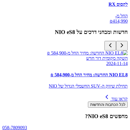
לקסוס RX
החל מ-
₪
414,990
חדשות ומבחני דרכים על
NIO eS8
השקה מקומית דור חדש
2024-11-14
NIO EL8 החדשה: מחיר החל מ-584,900 ₪
תחילת שיווק ה-SUV החשמלי הגדול של NIO
קראו עוד
לכל הכתבות והחדשות
מחפשים
NIO eS8
?
058-7809093