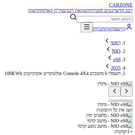
CARZONE
רכב חדש
רכבים למכירה
השוואת רכבים
דו"ח קארזון
חדשות
הרשמה/התחברות
ראשי
NIO
eS8
2025
100KWh אולטימייט אקזקיוטיב Console 4X4 חשמלי 6 מושבים
הצג את כל התמונות
+
1
תמונות