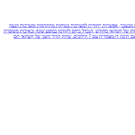
ציגה ניסאן את הדור השני לקשקאי, עם ממדים גדולים מבעבר, אפשרות ייחודית למערכות בטיחות מתקדמות ומערכות הנעה
 1.2 ליטר או טורבו-דיזל 1.6 ליטר שניהם בעלי תיבת הילוכים רציפה). לקראת סוף שנת 2017 החל בישראל שיווק של קשקאי מחודש, הנבדל ביחס לקודמו במופע שונה ובאיכות משופרת
של סביבת הנהג. במהלך 2019 צויד קשקאי במערכות הנעה חדשות לגמרי, תחילה מנוע בנזין 1.3 ליטר ובהמשך גם במנוע דיזל 1.5 ליטר, בשני המקרים עם תיבה דו-מצמדית עם 7 הילוכים. שיווק הדור השני של קשקאי תם