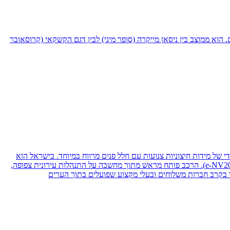
אי קטנים. הוא ממוצב בין ניסאן מייקרה (סופר מיני) לבין דגם הקשקאי (קרוסאובר
יחודי של מידות חיצוניות צנועות עם חלל פנים מרווח במיוחד. בישראל הוא
שווק בעיקר בגרסאות בעלות מנוע טורבו דיזל בנפח 1.5 ליטר (מבית רנו) ששודכו לתיבת הילוכים ידנית, ובהמשך גם בגרסה חשמלית מלאה ומעניינת (e-NV200). הרכב פותח מראש מתוך מחשבה על התנהלות עירונית צפופה,
ד בקרב חברות משלוחים ובעלי מקצוע שפועלים בתוך הערים