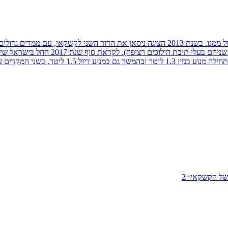
קשקאי הוא דגם הפנאי הקומפקטי של ניסאן, אח קטן ל-X-טרייל שיותר גדול ממנו. בשנת 2013 ה
עדכניות לאותה תקופה (מנוע טורבו-בנזין