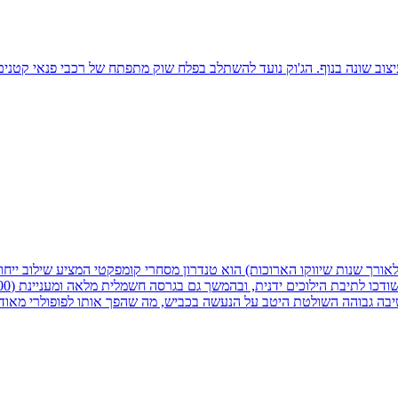
ומפקטי הזה היה בעל עיצוב שונה בנוף. הג'וק נועד להשתלב בפלח שוק מתפתח של רכבי פנ
ת פנים לאורך שנות שיווקו הארוכות) הוא טנדרון מסחרי קומפקטי המציע שילוב י
 ישיבה גבוהה השולטת היטב על הנעשה בכביש, מה שהפך אותו לפופולרי מאו