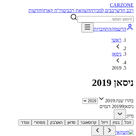
CARZONE
רכב חדש
רכבים למכירה
השוואת רכבים
דו"ח קארזון
חדשות
הרשמה/התחברות
ראשי
ניסאן
2019
ניסאן
2019
בחרו שנה:
2019
ניסאן
9
2019
דגמים
מיון:
הכל
בנזין
דיזל
קרוסאובר
סדאן
האצ'בק
מסחרי
טנדר