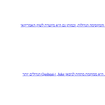
המקסימה הגדולות, וכמותן גם היא מיועדת לשוק האמריקאי
יסאן Juke, ו-Qashqai הגדולים יותר