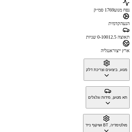
נפח מנוע
1769 סמ״ק
הנעה
קדמית
תאוצה 0-100
12.5 שניות
ארץ ייצור
אנגליה
מנוע, ביצועים וצריכת דלק
תא מטען, מידות וגלגלים
מולטימדיה, BT ושיקוף נייד