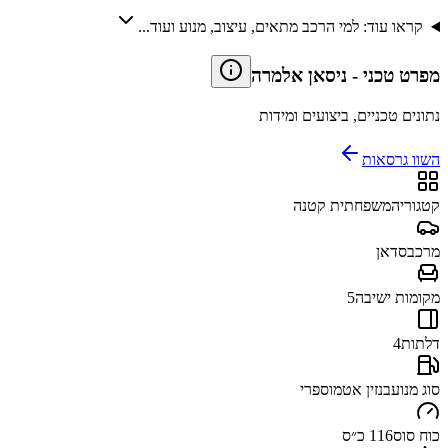
קראו עוד: למי הרכב מתאים, עיצוב, מנוע ועוד...
מפרט טכני
-
ניסאן אלמרה
נתונים טכניים, ביצועים ומידות
השוו גרסאות
קטגוריה
משפחתית קטנה
מרכב
סדאן
מקומות ישיבה
5
דלתות
4
סוג מנוע
בנזין אטמוספרי
כוח סוס
116 כ״ס