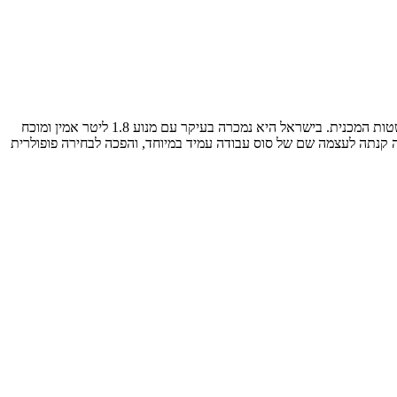
ניסאן אלמרה בדורה השני שווקה בין השנים 2000 ל-2006. היא תוכננה להיות משפחתית קומפקטית שמרנית שהעמידה במרכז את נושא האמינות והפשטות המכנית. בישראל היא נמכרה בעיקר עם מנוע 1.8 ליטר אמין ומוכח
 טכנולוגית, האלמרה קנתה לעצמה שם של סוס עבודה עמיד במיוחד, והפכה לבחירה פופולרית