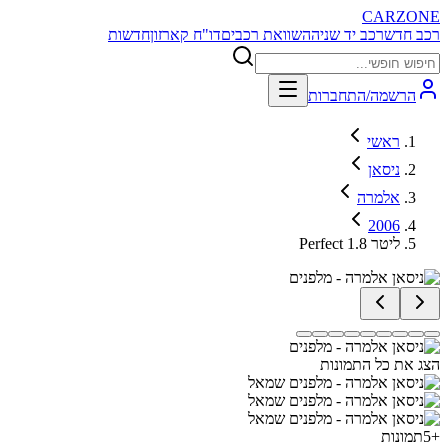
CARZONE
רכב חדש
רכב יד שניה
השוואת רכבים
דו"ח קארזון
חדשות
הרשמה/התחברות
ראשי
ניסאן
אלמרה
2006
Perfect 1.8 ליטר
הצג את כל התמונות
+
5
תמונות