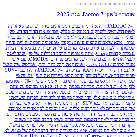
אומודה ג'אקו Jaecoo 7 שנת 2025
ה‑JAECOO 7 הוא אחד מהרכבים המסקרנים ביותר שהגיעו לאחרונה
לשוק הישראלי ולשווקים הגלובליים בכלל, המייצג את הדור החדש של
יצרני הרכב הסיניים, שכעת כבר לא מסתפקים בלתת “הרבה רכב במחיר
נמוך”, אלא שואפים להציע עיצוב מוקפד, טכנולוגיה חכמה וחוויית נהיגה
שמשתווה ולעיתים אף עולה על מותגים אירופיים ותיקים. מאחורי המותג
עומדת קבוצת Chery, אחת מיצרניות הרכב הגדולות של סין, שהחליטה
לפצל את קו הדגמים שלה לשני מותגים נפרדים: OMODA, עם אופי
צעיר ואורבני, ו‑JAECOO, שמכוון אל קהל בוגר יותר, שמחפש שילוב של
אלגנטיות, נוחות ויכולות שטח עדיפות. ה‑JAECOO 7 הוא רכב ה-SUV
פרימיום הראשון של המותג, והוא תופס מיידית את העין, גם של מי
שמתקשה להתרגש מרכבי פנאי חדשים. הוא ממוקם בין ה-J6 הקטן ממנו
לבין ה-J8 הגדול ממנו. מבחינה מכנית, ה‑JAECOO 7 מבוסס על אחת
הפלטפורמות המודולריות של צ’רי, ומספק את אחד המרכיבים שהופכים
אותו ללהיט פוטנציאלי, וזהו האיזון בין מחיר לתמורה. הלקוח הישראלי
מקבל רכב שנראה כמו SUV יוקרתי מגרמניה או קוריאה, אבל בעלות
שרוב המתחרים לא מתקרבים אליה. אם מוסיפים לכך אחריות ארוכה,
רמת גימור גבוהה במיוחד ותחושת איכות טובה למדיי, מבינים מדוע דגם
זה צפוי להפוך לאחד השמות המדוברים בשוק הרכב המקומי בשנים
הקרובות. המותג עצמו מבקש לנכס לעצמו תדמית של “פרימיום נגיש”.
הוא עוסק לא רק בעיצוב, אלא גם ביצירת חוויה הרפתקנית של ממש. לא
במקרה הסיסמה ש‑Chery בחרה לג’אקו 7 היא “From Urban to