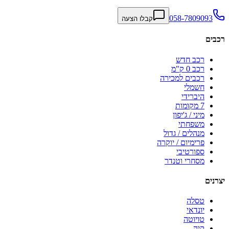
058-7809093
קבלו הצעה
רכבים
רכב חדש
רכב 0 ק"מ
רכבים למכירה
חשמלי
היברידי
7 מקומות
מיני / ג'יפון
משפחתי
מנהלים / גדול
פרימיום / יוקרה
ספורטיבי
מסחרי וטנדר
יצרנים
טסלה
יונדאי
טויוטה
קיה