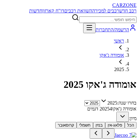
CARZONE
רכב חדש
רכבים למכירה
השוואת רכבים
דו"ח קארזון
חדשות
הרשמה/התחברות
ראשי
אומודה ג'אקו
2025
אומודה ג'אקו
2025
בחרו שנה:
2025
אומודה ג'אקו
4
2025
דגמים
מיון:
הכל
פלאג-אין
בנזין
חשמלי
קרוסאובר