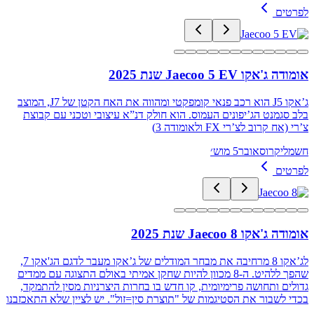
לפרטים
אומודה ג'אקו Jaecoo 5 EV שנת 2025
ג’אקו J5 הוא רכב פנאי קומפקטי ומהווה את האח הקטן של J7, המוצב
בלב סגמנט הג’יפונים העמוס. הוא חולק דנ”א עיצובי וטכני עם קבוצת
צ’רי (אח קרוב לצ’רי FX ולאומודה 3)
חשמלי
קרוסאובר
5 מוש׳
לפרטים
אומודה ג'אקו Jaecoo 8 שנת 2025
לג’אקו 8 מרחיבה את מבחר המודלים של ג’אקו מעבר לדגם הג'אקו 7,
שהפך ללהיט. ה-8 מכוון להיות שחקן אמיתי באולם התצוגה עם ממדים
גדולים ותחושה פרימיומית, קו חדש בו בחרות היצרניות מסין להתמקד,
בכדי לשבור את הסטיגמות של "תוצרת סין=זול". יש לציין שלא התאכזבנו