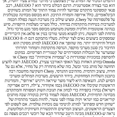
הדגמים הנוכחי של המותג עדיין מצומצם כי מדובר במותג צעיר יחסית, אך
הוא בנוי בצורה אסטרטגית. הדגם הבולט ביותר הוא JAECOO 7, רכב
פנאי קומפקטי מתקדם שמיועד להיות עמוד התווך של המותג בשווקים
הבינלאומיים, כולל אירופה והמזרח התיכון. הוא מבוסס מבחינה טכנולוגית
על פלטפורמה של Chery, ומציע שילוב בין מערכת הנעה כפולה חכמה
למערכות בטיחות מתקדמות במיוחד, כולל מערכי מצלמות היקפיות, סיוע
בנהיגה אוטונומית חלקית וממשק משתמש מבוסס מסך מגע מרכזי גדול.
מתחת לפני השטח, ניתן למצוא מנועי טורבו בנזין או פלאג‑אין היברידיים
שמספקים ביצועים נאים לצד יעילות. מעליו מתמקם דגם ה- JAECOO 8
הגדול והיוקרתי יותר. מה שהופך את JAECOO למותג מסקרן הוא
החיבור בין סגנון מערבי מוקפד, הנדסה מתקדמת ותמחור תחרותי
שמערער על הגבולות המסורתיים של קטגוריית הפרימיום. במקום
להסתפק במכוניות שמוגדרות כ-"עממיות איכותיות" כמו Chery או
Omoda (מותג האחות בעל האופי האורבני צעיר), JAECOO רוצה להציע
תחושה של מותג בוגר ובשל, כזה שלא מתחרה רק על מחיר, אלא גם על
חוויה, עיצוב ותדמית. מההיבט ההנדסי, Chery השקיעה מחשבה רבה
בתכנון השלדות המחוזקות, בידוד הרעשים, מערכות המתלים ומערכי
הסיוע לנהג. השאיפה היא ליצור מוצר שיראה וירגיש “אירופי”, והמדינות
הראשונות שקיבלו את JAECOO (כמו אקוודור, צ’ילה, דרום אפריקה
וישראל) נבחרו בקפידה כדי לבחון את תגובת השוק המפותח והמתקדם.
מבחינה תדמיתית, JAECOO מנסה לעמוד בדיוק בנקודה שבה מותגים
קוריאניים כמו יונדאי וקיה עמדו לפני עשור, להוות מעבר מתדמית של
“שחקן חדש ומפתיע” למותג לגיטימי עם נוכחות עולמית. אם לשפוט לפי
הצעדים הראשונים, העיצוב המרשים והתקשורת השיווקית המלוטשת,
נראה ש‑JAECOO מבינה היטב שהדור הבא של רוכשי רכבים מצפה גם