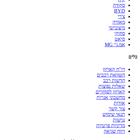
סקודה
BYD
צ'רי
מאזדה
מיצובישי
סוזוקי
סיאט
אמ.ג'י MG
כלים
דו"ח קארזון
השוואת רכבים
חדשות רכב
שאלות נפוצות
קארזון לסוחרים
מחשבוני אגרות
אודות
צור קשר
תנאי שימוש
נגישות
מדיניות פרטיות
דווח שגיאה