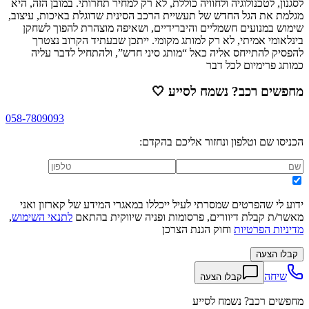
לסגנון, לטכנולוגיה ולחוויה כוללת, לא רק למחיר תחרותי. במובן הזה, היא
מגלמת את הגל החדש של תעשיית הרכב הסינית שדוגלת באיכות, עיצוב,
שימוש במנועים חשמליים והיברידיים, ושאיפה מוצהרת להפוך לשחקן
בינלאומי אמיתי, לא רק למותג מקומי. ייתכן שבעתיד הקרוב נצטרך
להפסיק להתייחס אליה כאל “מותג סיני חדש”, ולהתחיל לדבר עליה
כמותג פרימיום לכל דבר
מחפשים רכב? נשמח לסייע
🤍
058-7809093
הכניסו שם וטלפון ונחזור אליכם בהקדם:
ידוע לי שהפרטים שמסרתי לעיל ייכללו במאגרי המידע של קארזון ואני
מאשר/ת קבלת דיוורים, פרסומות ופניה שיווקית בהתאם
לתנאי השימוש
,
מדיניות הפרטיות
וחוק הגנת הצרכן
קבלו הצעה
שיחה
קבלו הצעה
מחפשים רכב? נשמח לסייע