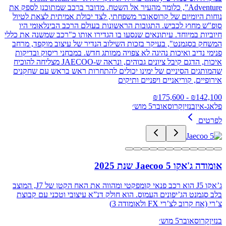
Adventure”, כלומר מהעיר אל השטח. מדובר ברכב שמתוכנן לספק את
נוחות היומיום של קרוסאובר משפחתי, לצד יכולת אמיתית לצאת לטיול
סופ"ש מחוץ לכביש. התגובות הראשונות בעולם הרכב הבינלאומי היו
חיוביות במיוחד. עיתונאים שנסעו בו הגדירו אותו כ"רכב שמשנה את כללי
המשחק בסגמנט", בעיקר בזכות השילוב הנדיר של עיצוב מוקפד, מרחב
פנימי נדיב ואיכות נהיגה לא צפויה ממותג חדש. במבחני ריסוק ובדיקות
איכות, הדגם קיבל ציונים גבוהים, ונראה ש‑JAECOO מצליחה להוכיח
שהמותגים הסיניים של ימינו יכולים להתחרות ראש בראש עם שחקנים
אירופיים, קוריאניים ויפניים ותיקים
175,600
- ₪
₪
142,100
פלאג-אין
בנזין
קרוסאובר
5 מוש׳
לפרטים
אומודה ג'אקו Jaecoo 5 שנת 2025
ג’אקו J5 הוא רכב פנאי קומפקטי ומהווה את האח הקטן של J7, המוצב
בלב סגמנט הג’יפונים העמוס. הוא חולק דנ”א עיצובי וטכני עם קבוצת
צ’רי (אח קרוב לצ’רי FX ולאומודה 3)
בנזין
קרוסאובר
5 מוש׳