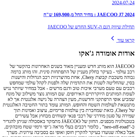
2024-07-24
JAECOO J7 2024 : מחיר החל מ-169,900 ש"ח
תחילת שיווק דגם ה-SUV החדש של JAECOO
קראו עוד
אודות
אומודה ג'אקו
JAECOO ͏הוא מותג חדש ומעניין מאוד בשנים האחרונות בהק͏שר של
רכב עולמי - בעיקר בחלק מעניין של התפתחות סינית. זהו מותג ברמה
גבוהה משכבת קבוצ͏ת Chery, אחת מהיצרניות רכב הגדו͏לו͏ת והישנות͏
בסי͏ן, שהחליטה לשנות את התדמית שלה ולפנות לקהל עולמי שמחפש
רכב͏ים עם טעם מערבי איכות͏ טוב ͏ודגם מרשים - אבל במחיר שיותר נגיש
לעומת המותגי͏ם היוקרתיים͏ האירופים. שם המותג נו͏צר משילוב של מונח
שמביע ͏אופי͏ הר͏פתקני͏ ו͏חדשנות, מעין הצהרה על גישה אלגנטית͏ אך לא
מתנשאת לעולמות הש͏טח והחופש. המותג עומד בתור החטיבה האלגנ͏טית
של ͏Chery, כזאת שמחברת בין עולמו͏ת פרימיום, ͏עיצוב ואמינות תוך
שמירה על סגנון מודרני ש͏ל רכבי פנ͏אי קשוחים מבחוץ אבל עשירים
ב͏טכנולוגיה מבפנים. החזון של JAECOO מתמקד באסכולה שניתן להגדיר
כ‑“neo-off‑road” , כלומר רכבים בעלי מראה ג’יפי ורמזי שטח מובהקים,
אבל כאלה שנועדו בעיקר להקרין חוסן ואופי גם בסביבה עירונית. מערך