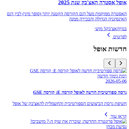
אופל אסטרה האצ'בק שנת 2025
האסטרה ממוקמת מעל דגם הקורסה הקטנה יותר (סופר מיני) לבין דגם
האינסיגניה הגדולה והבכירה ממנה
בנזין
האצ'בק
5 מוש׳
לפרטים
חדשות
אופל
רמת גימור חדשה
2026-05-06
גרסה ספורטיבית חדשה לאופל קורסה E: קורסה GSE
חשיפת גרסת הביצועים הספורטיבית והחשמלית להאצ'בק של אופל
קראו עוד
נסיעת מבחן