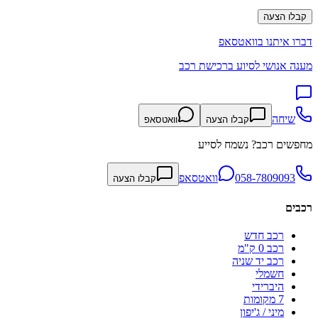
קבלו הצעה
דברו איתנו בוואטסאפ
מענה אנושי לסיוע ברכישת רכב
שיחה
קבלו הצעה
וואטסאפ
מחפשים רכב? נשמח לסייע
058-7809093
וואטסאפ
קבלו הצעה
רכבים
רכב חדש
רכב 0 ק"מ
רכב יד שניה
חשמלי
היברידי
7 מקומות
מיני / ג'יפון