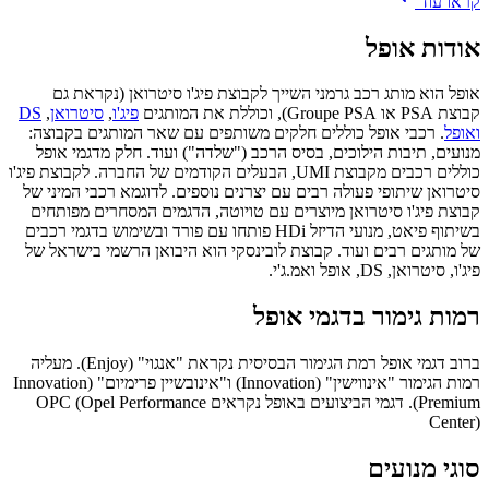
קראו עוד
אודות
אופל
אופל הוא מותג רכב גרמני השייך לקבוצת פיג'ו סיטרואן (נקראת גם
קבוצת PSA או Groupe PSA), וכוללת את המותגים
פיג'ו
,
סיטרואן
,
DS
ואופל
. רכבי אופל כוללים חלקים משותפים עם שאר המותגים בקבוצה:
מנועים, תיבות הילוכים, בסיס הרכב ("שלדה") ועוד. חלק מדגמי אופל
כוללים רכבים מקבוצת UMI, הבעלים הקודמים של החברה. לקבוצת פיג'ו
סיטרואן שיתופי פעולה רבים עם יצרנים נוספים. לדוגמא רכבי המיני של
קבוצת פיג'ו סיטרואן מיוצרים עם טויוטה, הדגמים המסחרים מפותחים
בשיתוף פיאט, מנועי הדיזל HDi פותחו עם פורד ובשימוש בדגמי רכבים
של מותגים רבים ועוד. קבוצת לובינסקי הוא היבואן הרשמי בישראל של
פיג'ו, סיטרואן, DS, אופל ואמ.ג'י.
רמות גימור בדגמי אופל
ברוב דגמי אופל רמת הגימור הבסיסית נקראת "אנגוי" (Enjoy). מעליה
רמות הגימור "אינווישין" (Innovation) ו"אינובשיין פרימיום" (Innovation
Premium). דגמי הביצועים באופל נקראים OPC (Opel Performance
Center)
סוגי מנועים