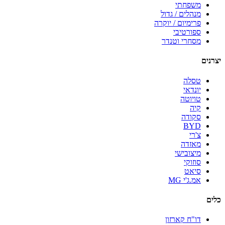
משפחתי
מנהלים / גדול
פרימיום / יוקרה
ספורטיבי
מסחרי וטנדר
יצרנים
טסלה
יונדאי
טויוטה
קיה
סקודה
BYD
צ'רי
מאזדה
מיצובישי
סוזוקי
סיאט
אמ.ג'י MG
כלים
דו"ח קארזון