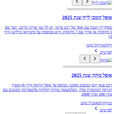
אופל קומבו לייף שנת 2025
מסחרית קטנה עם אופי של רכב פרטי. יש לה שני אורכי מרכב, קצר עם
5 מקומות או ארוך עם 7 מקומות. היא מבוססת על סיטרואן ברלינגו (דור
3)
דיזל
טנדרון
5 מוש׳
לפרטים
אופל מוקה שנת 2025
רכב פנאי קטן בעיצוב מסוגנן. מבוסס על אופל קורסה (דור 6) ומעיין
הגרסה המוגבהת שלה, כשלמעשה שתיהן חולקות פלטפורמה ומנועים עם
פיג'ו 208 ופיג'ו 2008
בנזין
קרוסאובר
5 מוש׳
לפרטים