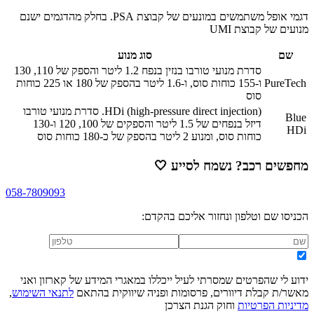
דגמי אופל משתמשים במונעים של קבוצת PSA. בחלק מהדגמים ישנם
מנועים של קבוצת UMI
שם
סוג מנוע
סדרת מנועי טורבו בנזין בנפח 1.2 ליטר והספק של 110, 130
PureTech
ו-155 כוחות סוס, ו-1.6 ליטר בהספק של 180 או 225 כוחות
סוס
HDi (high-pressure direct injection). סדרת מנועי טורבו
Blue
דיזל בנפחים של 1.5 ליטר והספקים של 100, 120 ו-130
HDi
כוחות סוס, ומנוע 2 ליטר בהספק של כ-180 כוחות סוס
מחפשים רכב? נשמח לסייע
🤍
058-7809093
הכניסו שם וטלפון ונחזור אליכם בהקדם:
ידוע לי שהפרטים שמסרתי לעיל ייכללו במאגרי המידע של קארזון ואני
מאשר/ת קבלת דיוורים, פרסומות ופניה שיווקית בהתאם
לתנאי השימוש
,
מדיניות הפרטיות
וחוק הגנת הצרכן