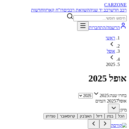
CARZONE
רכב חדש
רכב יד שניה
השוואת רכבים
דו"ח קארזון
חדשות
הרשמה/התחברות
ראשי
אופל
2025
אופל
2025
בחרו שנה:
2025
אופל
7
2025
דגמים
מיון:
הכל
בנזין
דיזל
האצ'בק
קרוסאובר
טנדרון