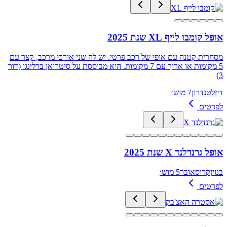
אופל קומבו לייף XL שנת 2025
מסחרית קטנה עם אופי של רכב פרטי. יש לה שני אורכי מרכב, קצר עם
5 מקומות או ארוך עם 7 מקומות. היא מבוססת על סיטרואן ברלינגו (דור
3)
דיזל
טנדרון
7 מוש׳
לפרטים
אופל גרנדלנד X שנת 2025
בנזין
קרוסאובר
5 מוש׳
לפרטים