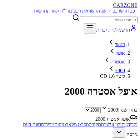
CARZONE
רכב חדש
רכב יד שניה
השוואת רכבים
דו"ח קארזון
חדשות
הרשמה/התחברות
ראשי
אופל
אסטרה
2000
CD 1.6 ליטר
אופל אסטרה
2000
בחרו שנה:
2000
אופל אסטרה
2000
גלריה
מחירון ועלויות
סקירה
מפרט מלא
בטיחות
מכירות
חוות דעת
גירסה: