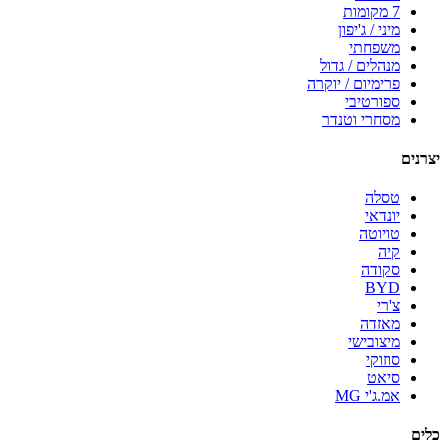
7 מקומות
מיני / ג'יפון
משפחתי
מנהלים / גדול
פרימיום / יוקרה
ספורטיבי
מסחרי וטנדר
יצרנים
טסלה
יונדאי
טויוטה
קיה
סקודה
BYD
צ'רי
מאזדה
מיצובישי
סוזוקי
סיאט
אמ.ג'י MG
כלים