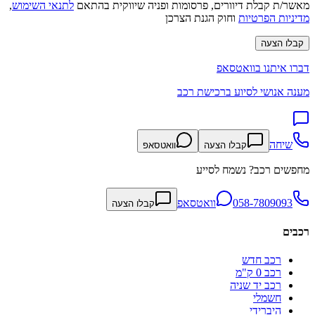
מאשר/ת קבלת דיוורים, פרסומות ופניה שיווקית בהתאם
לתנאי השימוש
,
מדיניות הפרטיות
וחוק הגנת הצרכן
קבלו הצעה
דברו איתנו בוואטסאפ
מענה אנושי לסיוע ברכישת רכב
שיחה
קבלו הצעה
וואטסאפ
מחפשים רכב? נשמח לסייע
058-7809093
וואטסאפ
קבלו הצעה
רכבים
רכב חדש
רכב 0 ק"מ
רכב יד שניה
חשמלי
היברידי