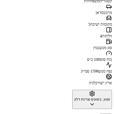
קטגוריה
משפחתית
מרכב
סדאן
מקומות ישיבה
5
דלתות
4
סוג מנוע
בנזין
כוח סוס
100 כ״ס
נפח מנוע
1598 סמ״ק
ארץ ייצור
בלגיה
מנוע, ביצועים וצריכת דלק