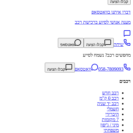
קבלו הצעה
דברו איתנו בוואטסאפ
מענה אנושי לסיוע ברכישת רכב
שיחה
קבלו הצעה
וואטסאפ
מחפשים רכב? נשמח לסייע
058-7809093
וואטסאפ
קבלו הצעה
רכבים
רכב חדש
רכב 0 ק"מ
רכב יד שניה
חשמלי
היברידי
7 מקומות
מיני / ג'יפון
משפחתי