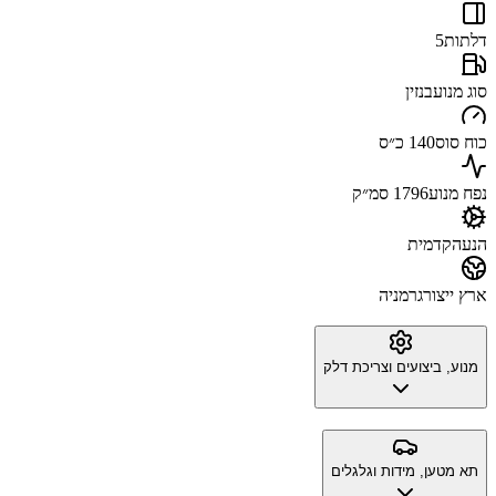
דלתות
5
סוג מנוע
בנזין
כוח סוס
140 כ״ס
נפח מנוע
1796 סמ״ק
הנעה
קדמית
ארץ ייצור
גרמניה
מנוע, ביצועים וצריכת דלק
תא מטען, מידות וגלגלים