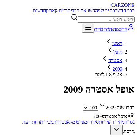
CARZONE
רכב חדש
רכב יד שניה
השוואת רכבים
דו"ח קארזון
חדשות
הרשמה/התחברות
ראשי
אופל
אסטרה
2009
אנג'וי 1.8 ליטר
אופל אסטרה
2009
בחרו שנה:
2009
אופל אסטרה
2009
גלריה
מחירון ועלויות
סקירה
מפרט מלא
בטיחות
מכירות
חוות דעת
גירסה: