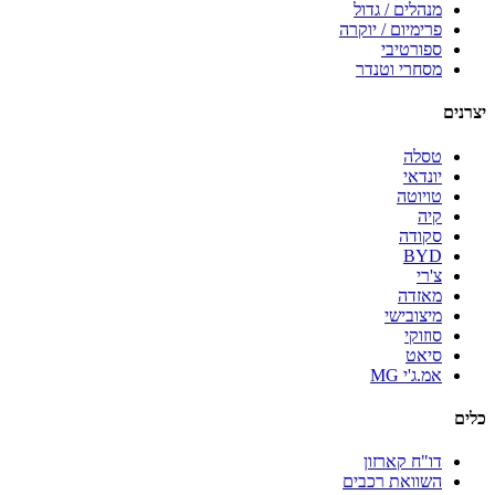
מנהלים / גדול
פרימיום / יוקרה
ספורטיבי
מסחרי וטנדר
יצרנים
טסלה
יונדאי
טויוטה
קיה
סקודה
BYD
צ'רי
מאזדה
מיצובישי
סוזוקי
סיאט
אמ.ג'י MG
כלים
דו"ח קארזון
השוואת רכבים