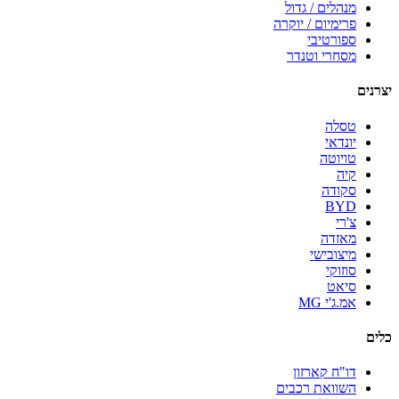
מנהלים / גדול
פרימיום / יוקרה
ספורטיבי
מסחרי וטנדר
יצרנים
טסלה
יונדאי
טויוטה
קיה
סקודה
BYD
צ'רי
מאזדה
מיצובישי
סוזוקי
סיאט
אמ.ג'י MG
כלים
דו"ח קארזון
השוואת רכבים