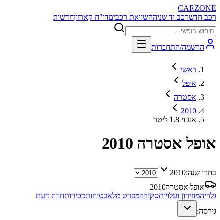
CARZONE
רכב חדש
רכב יד שניה
השוואת רכבים
דו"ח קארזון
חדשות
הרשמה/התחברות
ראשי
אופל
אסטרה
2010
אנג'וי 1.8 ליטר
אופל אסטרה
2010
בחרו שנה:
2010
אופל אסטרה
2010
גלריה
מחירון ועלויות
סקירה
מפרט מלא
בטיחות
מכירות
חוות דעת
גירסה: