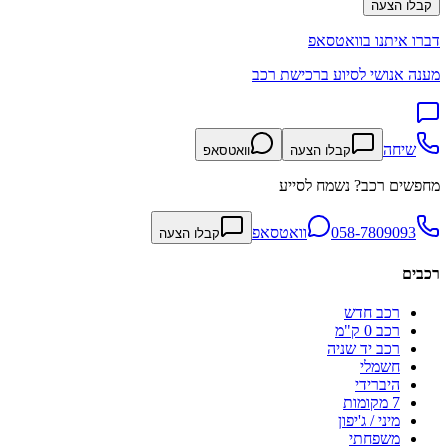
קבלו הצעה
דברו איתנו בוואטסאפ
מענה אנושי לסיוע ברכישת רכב
שיחה
קבלו הצעה
וואטסאפ
מחפשים רכב? נשמח לסייע
058-7809093
וואטסאפ
קבלו הצעה
רכבים
רכב חדש
רכב 0 ק"מ
רכב יד שניה
חשמלי
היברידי
7 מקומות
מיני / ג'יפון
משפחתי