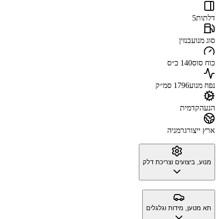
דלתות
5
סוג מנוע
בנזין
כוח סוס
140 כ״ס
נפח מנוע
1796 סמ״ק
הנעה
קדמית
ארץ ייצור
גרמניה
מנוע, ביצועים וצריכת דלק
תא מטען, מידות וגלגלים