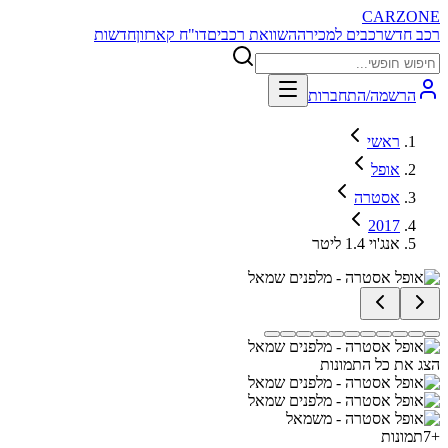
CARZONE
רכב חדש
רכבים למכירה
השוואת רכבים
דו"ח קארזון
חדשות
הרשמה/התחברות
ראשי
אופל
אסטרה
2017
אנג'וי 1.4 ליטר
הצג את כל התמונות
+
7
תמונות