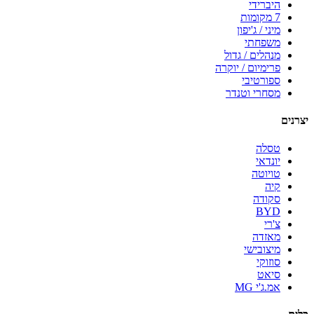
היברידי
7 מקומות
מיני / ג'יפון
משפחתי
מנהלים / גדול
פרימיום / יוקרה
ספורטיבי
מסחרי וטנדר
יצרנים
טסלה
יונדאי
טויוטה
קיה
סקודה
BYD
צ'רי
מאזדה
מיצובישי
סוזוקי
סיאט
אמ.ג'י MG