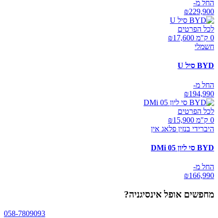
החל מ-
₪
229,900
לכל הפרטים
0 ק"מ ₪
17,600
חשמלי
BYD סיל U
החל מ-
₪
194,990
לכל הפרטים
0 ק"מ ₪
15,900
היברידי בנזין פלאג אין
BYD סי ליון 05 DMi
החל מ-
₪
166,990
מחפשים
אופל אינסיגניה
?
058-7809093