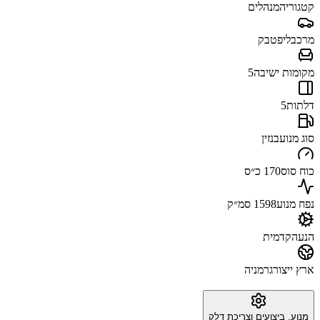
קטגוריה
מנהלים
מרכב
ליפטבק
מקומות ישיבה
5
דלתות
5
סוג מנוע
בנזין
כוח סוס
170 כ״ס
נפח מנוע
1598 סמ״ק
הנעה
קדמית
ארץ ייצור
גרמניה
מנוע, ביצועים וצריכת דלק