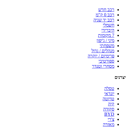
רכב חדש
רכב 0 ק"מ
רכב יד שניה
חשמלי
היברידי
7 מקומות
מיני / ג'יפון
משפחתי
מנהלים / גדול
פרימיום / יוקרה
ספורטיבי
מסחרי וטנדר
יצרנים
טסלה
יונדאי
טויוטה
קיה
סקודה
BYD
צ'רי
מאזדה