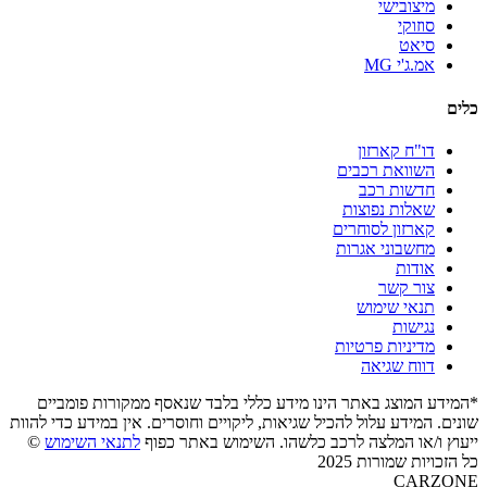
מיצובישי
סוזוקי
סיאט
אמ.ג'י MG
כלים
דו"ח קארזון
השוואת רכבים
חדשות רכב
שאלות נפוצות
קארזון לסוחרים
מחשבוני אגרות
אודות
צור קשר
תנאי שימוש
נגישות
מדיניות פרטיות
דווח שגיאה
*המידע המוצג באתר הינו מידע כללי בלבד שנאסף ממקורות פומביים
שונים. המידע עלול להכיל שגיאות, ליקויים וחוסרים. אין במידע כדי להוות
ייעוץ ו/או המלצה לרכב כלשהו. השימוש באתר כפוף
לתנאי השימוש
©
כל הזכויות שמורות 2025
CARZONE