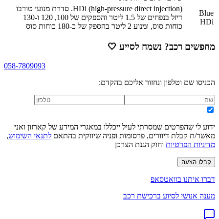
HDi (high-pressure direct injection). סדרת מנועי טורבו
Blue
דיזל בנפחים של 1.5 ליטר והספקים של 100, 120 ו-130
HDi
כוחות סוס, ומנוע 2 ליטר בהספק של כ-180 כוחות סוס
מחפשים רכב? נשמח לסייע
🤍
058-7809093
הכניסו שם וטלפון ונחזור אליכם בהקדם:
ידוע לי שהפרטים שמסרתי לעיל ייכללו במאגרי המידע של קארזון ואני
מאשר/ת קבלת דיוורים, פרסומות ופניה שיווקית בהתאם
לתנאי השימוש
,
מדיניות הפרטיות
וחוק הגנת הצרכן
קבלו הצעה
דברו איתנו בוואטסאפ
מענה אנושי לסיוע ברכישת רכב