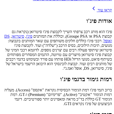
קראו עוד
אודות
פיג'ו
פיג'ו הוא מותג רכב צרפתי השייך לקבוצת פיג'ו סיטרואן (נקראת גם
קבוצת PSA או Groupe PSA), וכוללת את המותגים
פיג'ו
,
סיטרואן
,
DS
ואופל
. רכבי פיג'ו כוללים חלקים משותפים עם שאר המותגים בקבוצה:
מנועים, תיבות הילוכים, בסיס הרכב ("שלדה") ועוד. לקבוצת פיג'ו
סיטרואן שיתופי פעולה רבים עם יצרנים נוספים. לדוגמא רכבי המיני של
קבוצת פיג'ו סיטרואן מיוצרים עם טויוטה, הדגמים המסחרים מפותחים
בשיתוף פיאט, מנועי הדיזל HDi פותחו עם פורד ובשימוש בדגמי רכבים
של מותגים רבים ועוד. קבוצת לובינסקי הוא היבואן הרשמי בישראל של
פיג'ו, סיטרואן, DS, אופל ואמ.ג'י.
רמות גימור בדגמי פיג'ו
ברוב דגמי פיג'ו רמת הגימור הבסיסית נקראת "אקסס" (Access). מעליה
רמות הגימור "אקטיב" (Active), "פרימיום" (Premium) ו-GT. רמת
הגימור GT כוללת בד"כ מראה ומאפיינים יותר ספורטיביים. דיגמי
הביצועים של פיג'ו נקראים GTI.