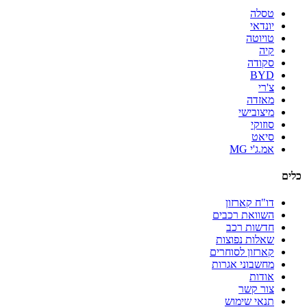
טסלה
יונדאי
טויוטה
קיה
סקודה
BYD
צ'רי
מאזדה
מיצובישי
סוזוקי
סיאט
אמ.ג'י MG
כלים
דו"ח קארזון
השוואת רכבים
חדשות רכב
שאלות נפוצות
קארזון לסוחרים
מחשבוני אגרות
אודות
צור קשר
תנאי שימוש