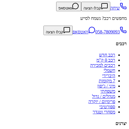
שיחה
קבלו הצעה
וואטסאפ
מחפשים רכב? נשמח לסייע
058-7809093
וואטסאפ
קבלו הצעה
רכבים
רכב חדש
רכב 0 ק"מ
רכבים למכירה
חשמלי
היברידי
7 מקומות
מיני / ג'יפון
משפחתי
מנהלים / גדול
פרימיום / יוקרה
ספורטיבי
מסחרי וטנדר
יצרנים