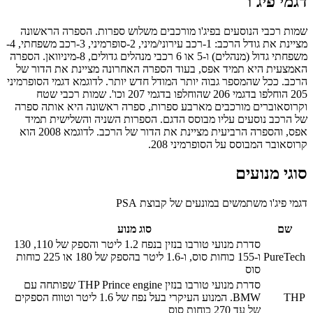
דגמי פיג'ו
שמות רכבי הנוסעים בפיג'ו מורכבים משלוש ספרות. הספרה הראשונה
מציינת את גודל הרכב: 1-רכב עירוני/מיני, 2-סופרמיני, 3-רכב משפחתי, 4-
משפחתי גדול (מנהלים) ו-5 או 6 רכבי מנהלים גדולים, 8-מיניוואן. הספרה
האמצעית היא תמיד אפס, בעוד הספרה האחרונה מציינת את הדור של
הרכב. ככל שהמספר גבוה יותר המודל חדש יותר. לדוגמא דגמי הסופרמיני
205 הוחלפו בדגמי 206 שהוחלפו בדגמי 207 וכו'. שמות רכבי שטח
וקרוסאוברים מורכבים מארבע ספרות, ספרה ראשונה היא אותה ספרה
של הרכב נוסעים עליו מבוסס הדגם. הספרות השניה והשלישית תמיד
אפס, והספרה הרביעית מציינת את הדור של הרכב. לדוגמא 2008 הוא
קרוסאובר המבוסס על הסופרמיני 208.
סוגי מנועים
דגמי פיג'ו משתמשים במונעים של קבוצת PSA
שם
סוג מנוע
סדרת מנועי טורבו בנזין בנפח 1.2 ליטר והספק של 110, 130
PureTech
ו-155 כוחות סוס, ו-1.6 ליטר בהספק של 180 או 225 כוחות
סוס
סדרת מנועי טורבו בנזין THP Prince engine שפותחה עם
THP
BMW. המנוע העיקרי בעל נפח של 1.6 ליטר וטווח הספקים
של עד 270 כוחות סוס