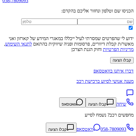
058-7809093
הכניסו שם וטלפון ונחזור אליכם בהקדם:
ידוע לי שהפרטים שמסרתי לעיל ייכללו במאגרי המידע של קארזון ואני
מאשר/ת קבלת דיוורים, פרסומות ופניה שיווקית בהתאם
לתנאי השימוש
,
מדיניות הפרטיות
וחוק הגנת הצרכן
קבלו הצעה
דברו איתנו בוואטסאפ
מענה אנושי לסיוע ברכישת רכב
שיחה
קבלו הצעה
וואטסאפ
מחפשים רכב? נשמח לסייע
058-7809093
וואטסאפ
קבלו הצעה