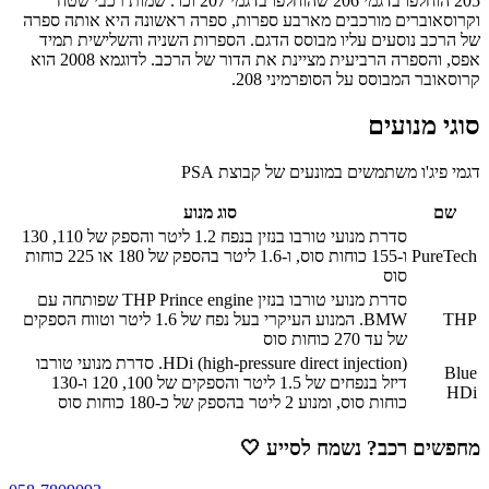
205 הוחלפו בדגמי 206 שהוחלפו בדגמי 207 וכו'. שמות רכבי שטח
וקרוסאוברים מורכבים מארבע ספרות, ספרה ראשונה היא אותה ספרה
של הרכב נוסעים עליו מבוסס הדגם. הספרות השניה והשלישית תמיד
אפס, והספרה הרביעית מציינת את הדור של הרכב. לדוגמא 2008 הוא
קרוסאובר המבוסס על הסופרמיני 208.
סוגי מנועים
דגמי פיג'ו משתמשים במונעים של קבוצת PSA
שם
סוג מנוע
סדרת מנועי טורבו בנזין בנפח 1.2 ליטר והספק של 110, 130
PureTech
ו-155 כוחות סוס, ו-1.6 ליטר בהספק של 180 או 225 כוחות
סוס
סדרת מנועי טורבו בנזין THP Prince engine שפותחה עם
THP
BMW. המנוע העיקרי בעל נפח של 1.6 ליטר וטווח הספקים
של עד 270 כוחות סוס
HDi (high-pressure direct injection). סדרת מנועי טורבו
Blue
דיזל בנפחים של 1.5 ליטר והספקים של 100, 120 ו-130
HDi
כוחות סוס, ומנוע 2 ליטר בהספק של כ-180 כוחות סוס
מחפשים רכב? נשמח לסייע
🤍