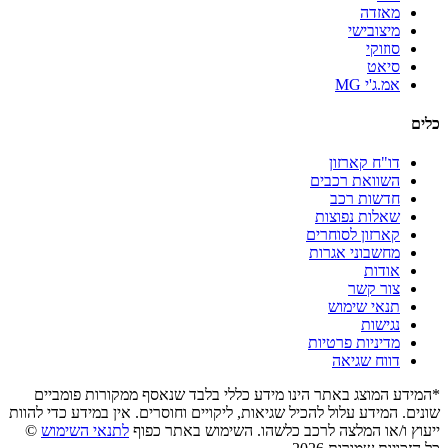
מאזדה
מיצובישי
סוזוקי
סיאט
אמ.ג'י MG
כלים
דו"ח קארזון
השוואת רכבים
חדשות רכב
שאלות נפוצות
קארזון לסוחרים
מחשבוני אגרות
אודות
צור קשר
תנאי שימוש
נגישות
מדיניות פרטיות
דווח שגיאה
*המידע המוצג באתר הינו מידע כללי בלבד שנאסף ממקורות פומביים
שונים. המידע עלול להכיל שגיאות, ליקויים וחוסרים. אין במידע כדי להוות
ייעוץ ו/או המלצה לרכב כלשהו. השימוש באתר כפוף
לתנאי השימוש
©