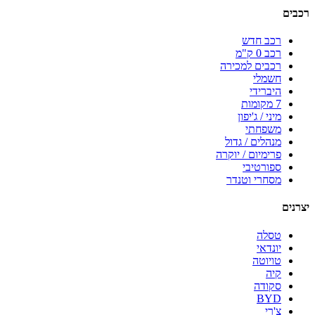
רכבים
רכב חדש
רכב 0 ק"מ
רכבים למכירה
חשמלי
היברידי
7 מקומות
מיני / ג'יפון
משפחתי
מנהלים / גדול
פרימיום / יוקרה
ספורטיבי
מסחרי וטנדר
יצרנים
טסלה
יונדאי
טויוטה
קיה
סקודה
BYD
צ'רי