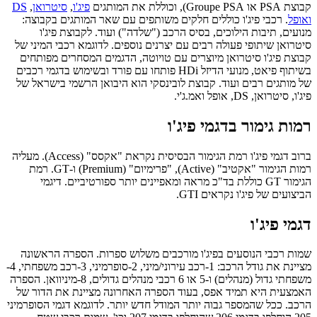
קבוצת PSA או Groupe PSA), וכוללת את המותגים
פיג'ו
,
סיטרואן
,
DS
ואופל
. רכבי פיג'ו כוללים חלקים משותפים עם שאר המותגים בקבוצה:
מנועים, תיבות הילוכים, בסיס הרכב ("שלדה") ועוד. לקבוצת פיג'ו
סיטרואן שיתופי פעולה רבים עם יצרנים נוספים. לדוגמא רכבי המיני של
קבוצת פיג'ו סיטרואן מיוצרים עם טויוטה, הדגמים המסחרים מפותחים
בשיתוף פיאט, מנועי הדיזל HDi פותחו עם פורד ובשימוש בדגמי רכבים
של מותגים רבים ועוד. קבוצת לובינסקי הוא היבואן הרשמי בישראל של
פיג'ו, סיטרואן, DS, אופל ואמ.ג'י.
רמות גימור בדגמי פיג'ו
ברוב דגמי פיג'ו רמת הגימור הבסיסית נקראת "אקסס" (Access). מעליה
רמות הגימור "אקטיב" (Active), "פרימיום" (Premium) ו-GT. רמת
הגימור GT כוללת בד"כ מראה ומאפיינים יותר ספורטיביים. דיגמי
הביצועים של פיג'ו נקראים GTI.
דגמי פיג'ו
שמות רכבי הנוסעים בפיג'ו מורכבים משלוש ספרות. הספרה הראשונה
מציינת את גודל הרכב: 1-רכב עירוני/מיני, 2-סופרמיני, 3-רכב משפחתי, 4-
משפחתי גדול (מנהלים) ו-5 או 6 רכבי מנהלים גדולים, 8-מיניוואן. הספרה
האמצעית היא תמיד אפס, בעוד הספרה האחרונה מציינת את הדור של
הרכב. ככל שהמספר גבוה יותר המודל חדש יותר. לדוגמא דגמי הסופרמיני