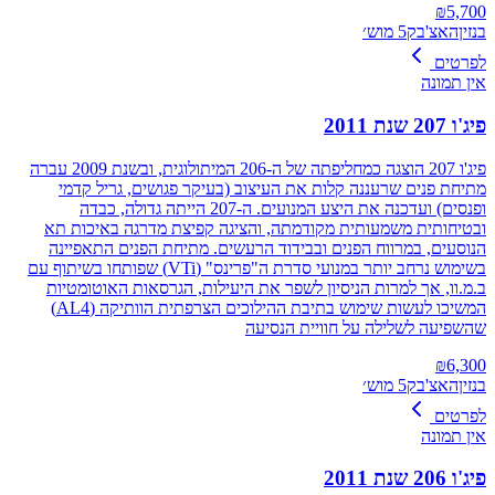
₪
5,700
בנזין
האצ'בק
5 מוש׳
לפרטים
אין תמונה
פיג'ו 207 שנת 2011
פיג'ו 207 הוצגה כמחליפתה של ה-206 המיתולוגית, ובשנת 2009 עברה
מתיחת פנים שרעננה קלות את העיצוב (בעיקר פגושים, גריל קדמי
ופנסים) ועדכנה את היצע המנועים. ה-207 הייתה גדולה, כבדה
ובטיחותית משמעותית מקודמתה, והציגה קפיצת מדרגה באיכות תא
הנוסעים, במרווח הפנים ובבידוד הרעשים. מתיחת הפנים התאפיינה
בשימוש נרחב יותר במנועי סדרת ה"פרינס" (VTi) שפותחו בשיתוף עם
ב.מ.וו, אך למרות הניסיון לשפר את היעילות, הגרסאות האוטומטיות
המשיכו לעשות שימוש בתיבת ההילוכים הצרפתית הוותיקה (AL4)
שהשפיעה לשלילה על חוויית הנסיעה
₪
6,300
בנזין
האצ'בק
5 מוש׳
לפרטים
אין תמונה
פיג'ו 206 שנת 2011