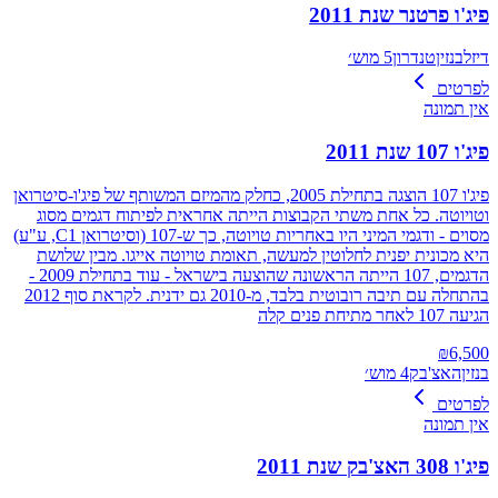
פיג'ו פרטנר שנת 2011
דיזל
בנזין
טנדרון
5 מוש׳
לפרטים
אין תמונה
פיג'ו 107 שנת 2011
פיג'ו 107 הוצגה בתחילת 2005, כחלק מהמיזם המשותף של פיג'ו-סיטרואן
וטויוטה. כל אחת משתי הקבוצות הייתה אחראית לפיתוח דגמים מסוג
מסוים - ודגמי המיני היו באחריות טויוטה, כך ש-107 (וסיטרואן C1, ע"ע)
היא מכונית יפנית לחלוטין למעשה, תאומת טויוטה אייגו. מבין שלושת
הדגמים, 107 הייתה הראשונה שהוצעה בישראל - עוד בתחילת 2009 -
בהתחלה עם תיבה רובוטית בלבד, מ-2010 גם ידנית. לקראת סוף 2012
הגיעה 107 לאחר מתיחת פנים קלה
₪
6,500
בנזין
האצ'בק
4 מוש׳
לפרטים
אין תמונה
פיג'ו 308 האצ'בק שנת 2011