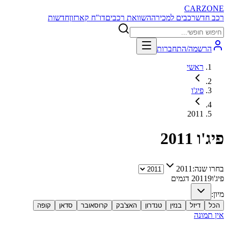
CARZONE
רכב חדש
רכבים למכירה
השוואת רכבים
דו"ח קארזון
חדשות
הרשמה/התחברות
ראשי
פיג'ו
2011
פיג'ו
2011
בחרו שנה:
2011
פיג'ו
9
2011
דגמים
מיון:
הכל
דיזל
בנזין
טנדרון
האצ'בק
קרוסאובר
סדאן
קופה
אין תמונה